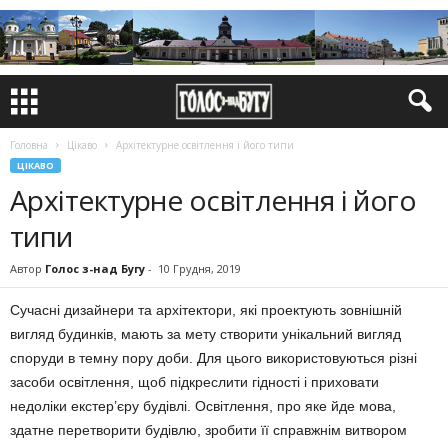
Головна
Цікаво
Архітектурне освітлення і його типи
ЦІКАВО
Архітектурне освітлення і його
типи
Автор
Голос з-над Бугу
-
10 Грудня, 2019
Сучасні дизайнери та архітектори, які проектують зовнішній
вигляд будинків, мають за мету створити унікальний вигляд
споруди в темну пору доби. Для цього використовуються різні
засоби освітлення, щоб підкреслити гідності і приховати
недоліки екстер’єру будівлі. Освітлення, про яке йде мова,
здатне перетворити будівлю, зробити її справжнім витвором