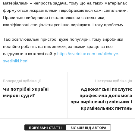
матеріалами – непроста задача, тому що на таких матеріалах
формуються яскраві плями і відображаються самі світильники.
Правильно вибираючи і встановлюючи світильники,
кваліфіковані спеціалісти успішно вирішують і таку проблему.
Такі освітлювальні пристрої дуже популярні, тому виробники
постійно роблять на них знижки, за якими краще за все
слідкувати в каталозі сайту
https://svetolux.com.ua/ulichnye-
svetilniki.html
Попередні публікації
Наступна публікація
Чи потрібні Україні
Адвокатські послуги:
мирові суди?
професійна допомога
при вирішенні цивільних і
кримінальних питань
ПОВ'ЯЗАНІ СТАТТІ
БІЛЬШЕ ВІД АВТОРА