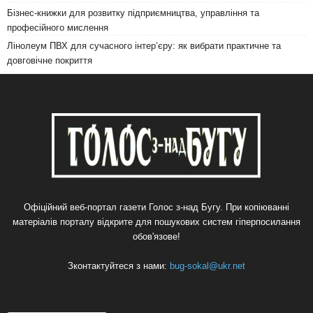
Бізнес-книжки для розвитку підприємництва, управління та
професійного мислення
Лінолеум ПВХ для сучасного інтер’єру: як вибрати практичне та
довговічне покриття
Офіційний веб-портал газети Голос з-над Бугу. При копіюванні
матеріалів порталу відкрите для пошукових систем гіперпосилання
обов'язове!
Зконтактуйтеся з нами:
bug-sokal@ukr.net