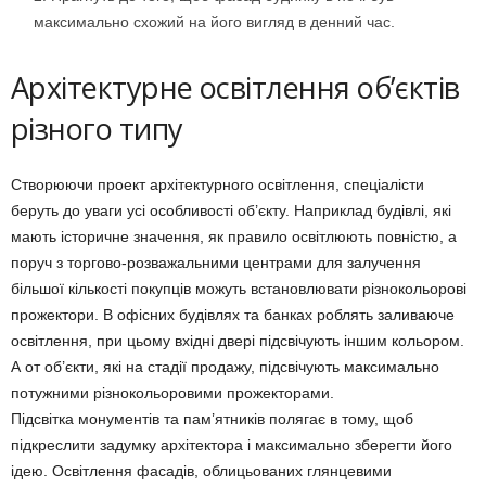
максимально схожий на його вигляд в денний час.
Архітектурне освітлення об’єктів
різного типу
Створюючи проект архітектурного освітлення, спеціалісти
беруть до уваги усі особливості об’єкту. Наприклад будівлі, які
мають історичне значення, як правило освітлюють повністю, а
поруч з торгово-розважальними центрами для залучення
більшої кількості покупців можуть встановлювати різнокольорові
прожектори. В офісних будівлях та банках роблять заливаюче
освітлення, при цьому вхідні двері підсвічують іншим кольором.
А от об’єкти, які на стадії продажу, підсвічують максимально
потужними різнокольоровими прожекторами.
Підсвітка монументів та пам’ятників полягає в тому, щоб
підкреслити задумку архітектора і максимально зберегти його
ідею. Освітлення фасадів, облицьованих глянцевими