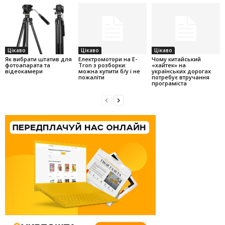
Цікаво
Цікаво
Цікаво
Як вибрати штатив для
Електромотори на E-
Чому китайський
фотоапарата та
Tron з розборки:
«хайтек» на
відеокамери
можна купити б/у і не
українських дорогах
пожаліти
потребує втручання
програміста