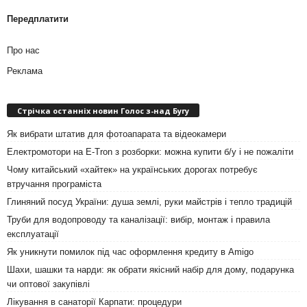
Передплатити
Про нас
Реклама
Стрічка останніх новин Голос з-над Бугу
Як вибрати штатив для фотоапарата та відеокамери
Електромотори на E-Tron з розборки: можна купити б/у і не пожаліти
Чому китайський «хайтек» на українських дорогах потребує
втручання програміста
Глиняний посуд України: душа землі, руки майстрів і тепло традицій
Труби для водопроводу та каналізації: вибір, монтаж і правила
експлуатації
Як уникнути помилок під час оформлення кредиту в Amigo
Шахи, шашки та нарди: як обрати якісний набір для дому, подарунка
чи оптової закупівлі
Лікування в санаторії Карпати: процедури