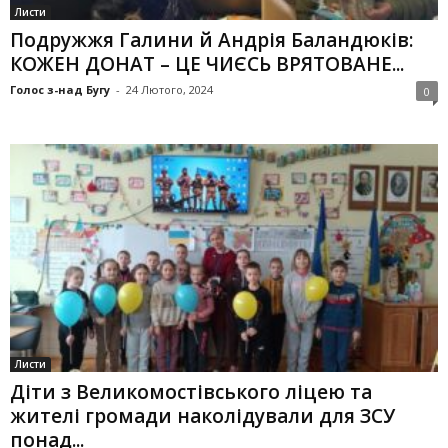
Листи
По­дружжя Галини й Андрія Баландю­ків:
КОЖЕН ДОНАТ – ЦЕ ЧИЄСЬ ВРЯТОВАНЕ...
Голос з-над Бугу
-
24 Лютого, 2024
0
Листи
Діти з Великомостівського ліцею та
жителі громади наколідували для ЗСУ
понад...