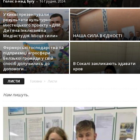
Голос з-над Бугу
-
16 Грудня, 2024
У Києві презентували
результати культурно-
мистецького проєкту «ДІМ:
Дитяча Інклюзивна
Медіастудія. Місце сили»
НАША СИЛА В ЄДНОСТІ
Фермерські господарства та
підприємці агросфери
Белзької громади у свій
спосіб долучились до
В Сокалі закликають здавати
допомоги...
кров
ЛИСТИ
Головна
Листи
Нам пишуть.