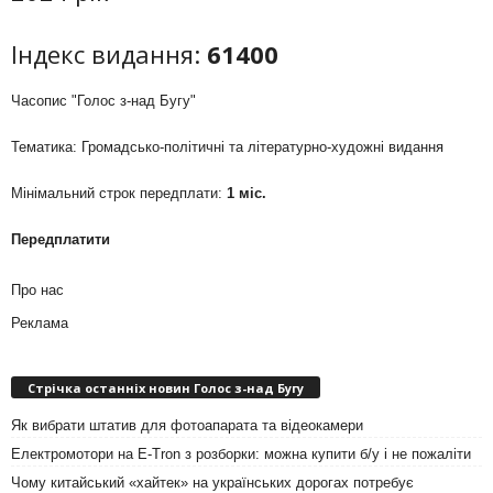
Індекс видання:
61400
Часопис "Голос з-над Бугу"
Тематика: Громадсько-політичні та літературно-художні видання
Мінімальний строк передплати:
1 міс.
Передплатити
Про нас
Реклама
Стрічка останніх новин Голос з-над Бугу
Як вибрати штатив для фотоапарата та відеокамери
Електромотори на E-Tron з розборки: можна купити б/у і не пожаліти
Чому китайський «хайтек» на українських дорогах потребує