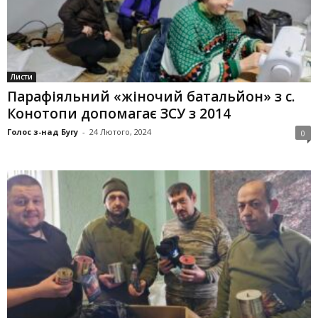
Листи
Парафіяль­ний «жіночий батальйон» з с.
Конотопи допомагає ЗСУ з 2014
Голос з-над Бугу
-
24 Лютого, 2024
0