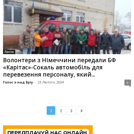
Листи
Волонтери з Німеччини передали БФ
«Карітас»-Сокаль автомо­біль для
перевезення персоналу, який...
Голос з-над Бугу
-
23 Лютого, 2024
0
1
2
3