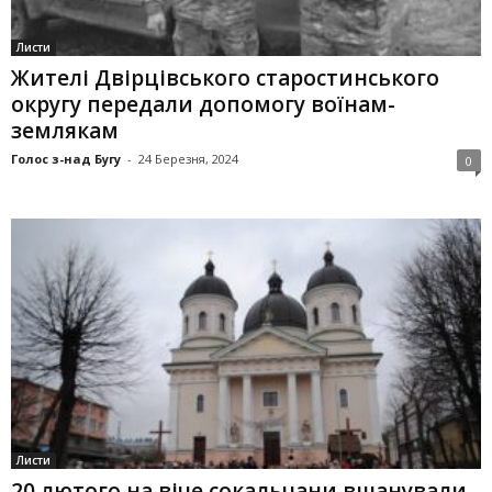
Листи
Жителі Двірцівського старостинського
округу передали допомогу воїнам-
землякам
Голос з-над Бугу
-
24 Березня, 2024
0
Листи
20 лютого на віче сокаль­чани вшанували