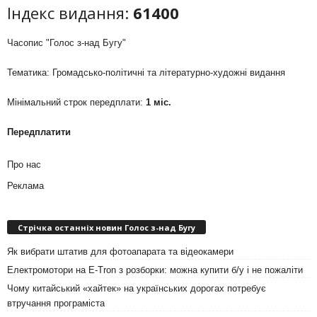
Індекс видання:
61400
Часопис "Голос з-над Бугу"
Тематика: Громадсько-політичні та літературно-художні видання
Мінімальний строк передплати:
1 міс.
Передплатити
Про нас
Реклама
Стрічка останніх новин Голос з-над Бугу
Як вибрати штатив для фотоапарата та відеокамери
Електромотори на E-Tron з розборки: можна купити б/у і не пожаліти
Чому китайський «хайтек» на українських дорогах потребує
втручання програміста