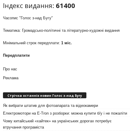
Індекс видання:
61400
Часопис "Голос з-над Бугу"
Тематика: Громадсько-політичні та літературно-художні видання
Мінімальний строк передплати:
1 міс.
Передплатити
Про нас
Реклама
Стрічка останніх новин Голос з-над Бугу
Як вибрати штатив для фотоапарата та відеокамери
Електромотори на E-Tron з розборки: можна купити б/у і не пожаліти
Чому китайський «хайтек» на українських дорогах потребує
втручання програміста