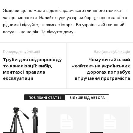
Якщо ви ще не маєте в домі справжнього глиняного глечика —
час це виправити. Налийте туди узвар чи борщ, сядьте за стіл з
рідними і відчуйте, як оживає історія. Бо український глиняний
посуд — це не річ. Це відчуття дому.
Попередні публікації
Наступна публікація
Труби для водопроводу
Чому китайський
та каналізації: вибір,
«хайтек» на українських
монтаж і правила
дорогах потребує
експлуатації
втручання програміста
ПОВ'ЯЗАНІ СТАТТІ
БІЛЬШЕ ВІД АВТОРА