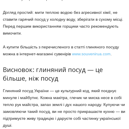
Догляд простий: мити теплою водою без агресивної хімії, не
ставити гарячий посуд у холодну воду, зберігати в сухому місці.
Перед першим використанням горщики часто рекомендують
вимочити.
А купити більшість з перечисленого в статті глиняного посуду
можна в інтернет-магазині сувенірів
www.souvenirua.com
.
Висновок: глиняний посуд — це
більше, ніж посуд
Глиняний посуд України — це культурний код, який поєднує
минуле і майбутнє. Кожна макітра, глечик чи миска несе в собі
тепло рук майстра, запах землі і дух нашого народу. Купуючи чи
замовляючи такий посуд, ви не просто прикрашаєте кухню — ви
підтримуєте живу традицію і даруєте собі частинку української
душі.