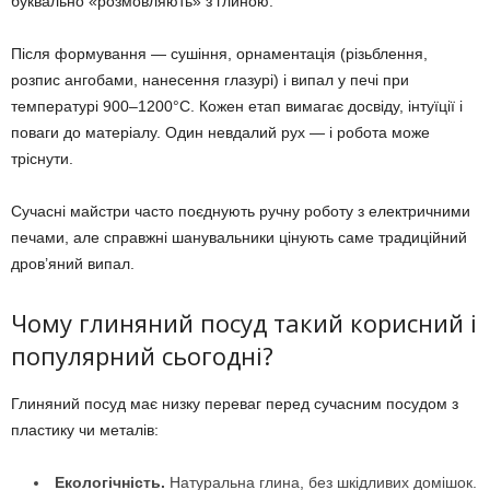
буквально «розмовляють» з глиною.
Після формування — сушіння, орнаментація (різьблення,
розпис ангобами, нанесення глазурі) і випал у печі при
температурі 900–1200°C. Кожен етап вимагає досвіду, інтуїції і
поваги до матеріалу. Один невдалий рух — і робота може
тріснути.
Сучасні майстри часто поєднують ручну роботу з електричними
печами, але справжні шанувальники цінують саме традиційний
дров’яний випал.
Чому глиняний посуд такий корисний і
популярний сьогодні?
Глиняний посуд має низку переваг перед сучасним посудом з
пластику чи металів:
Екологічність.
Натуральна глина, без шкідливих домішок.