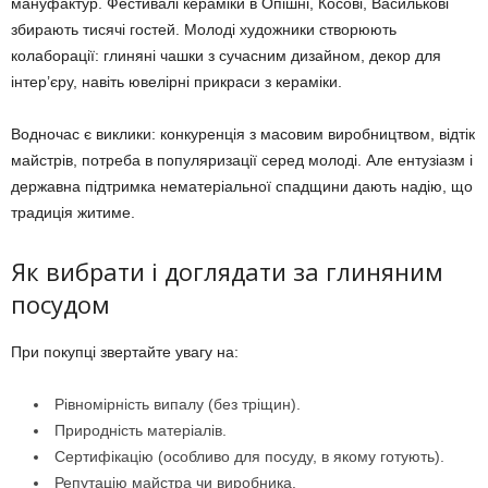
мануфактур. Фестивалі кераміки в Опішні, Косові, Василькові
збирають тисячі гостей. Молоді художники створюють
колаборації: глиняні чашки з сучасним дизайном, декор для
інтер’єру, навіть ювелірні прикраси з кераміки.
Водночас є виклики: конкуренція з масовим виробництвом, відтік
майстрів, потреба в популяризації серед молоді. Але ентузіазм і
державна підтримка нематеріальної спадщини дають надію, що
традиція житиме.
Як вибрати і доглядати за глиняним
посудом
При покупці звертайте увагу на:
Рівномірність випалу (без тріщин).
Природність матеріалів.
Сертифікацію (особливо для посуду, в якому готують).
Репутацію майстра чи виробника.