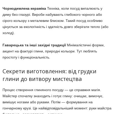
Чорнодимлена кераміка
Техніка, коли посуд випалюють у
диму без глазурі. Вироби набувають глибокого чорного або
сірого кольору з металевим блиском. Такий посуд особливо
цінується за екологічність і здатність довго зберігати тепло (або
холод).
Гаварецька та інші західні традиції
Мінімалістичні форми,
акцент на фактурі глини, природні кольори. Тут люблять
простоту і функціональність.
Секрети виготовлення: від грудки
глини до витвору мистецтва
Процес створення глиняного посуду — це справжня магія.
Майстер спочатку знаходить і готує глину: очищає, вимочує,
вимішує ногами або руками. Потім — формування на
гончарному крузі. Це найвідповідальніший момент: руки майстра