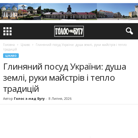
Головна
Цікаво
Глиняний посуд України: душа землі, руки майстрів і тепло
традицій
ЦІКАВО
Глиняний посуд України: душа
землі, руки майстрів і тепло
традицій
Автор
Голос з-над Бугу
-
8 Липня, 2026