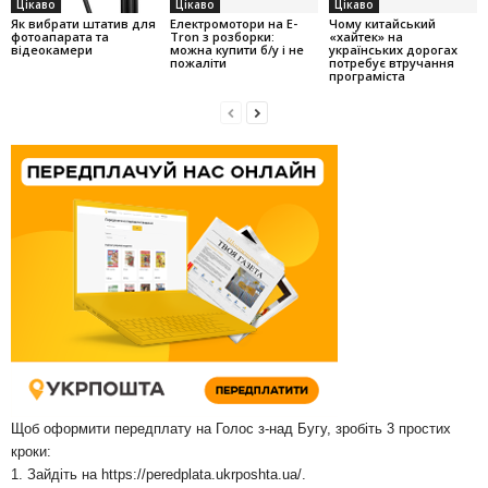
Цікаво
Цікаво
Цікаво
Як вибрати штатив для
Електромотори на E-
Чому китайський
фотоапарата та
Tron з розборки:
«хайтек» на
відеокамери
можна купити б/у і не
українських дорогах
пожаліти
потребує втручання
програміста
Щоб оформити передплату на Голос з-над Бугу, зробіть 3 простих
кроки:
1. Зайдіть на
https://peredplata.ukrposhta.ua/
.