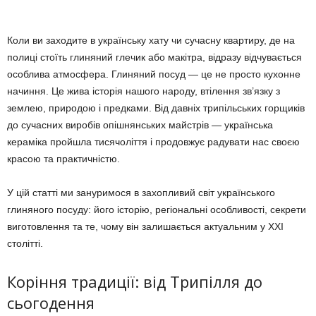
Коли ви заходите в українську хату чи сучасну квартиру, де на
полиці стоїть глиняний глечик або макітра, відразу відчувається
особлива атмосфера. Глиняний посуд — це не просто кухонне
начиння. Це жива історія нашого народу, втілення зв’язку з
землею, природою і предками. Від давніх трипільських горщиків
до сучасних виробів опішнянських майстрів — українська
кераміка пройшла тисячоліття і продовжує радувати нас своєю
красою та практичністю.
У цій статті ми зануримося в захопливий світ українського
глиняного посуду: його історію, регіональні особливості, секрети
виготовлення та те, чому він залишається актуальним у XXI
столітті.
Коріння традиції: від Трипілля до
сьогодення