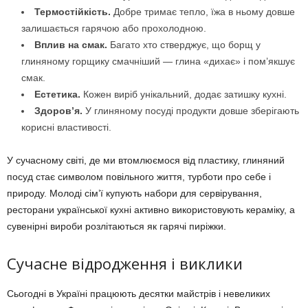
Термостійкість.
Добре тримає тепло, їжа в ньому довше
залишається гарячою або прохолодною.
Вплив на смак.
Багато хто стверджує, що борщ у
глиняному горщику смачніший — глина «дихає» і пом’якшує
смак.
Естетика.
Кожен виріб унікальний, додає затишку кухні.
Здоров’я.
У глиняному посуді продукти довше зберігають
корисні властивості.
У сучасному світі, де ми втомлюємося від пластику, глиняний
посуд стає символом повільного життя, турботи про себе і
природу. Молоді сім’ї купують набори для сервірування,
ресторани української кухні активно використовують кераміку, а
сувенірні вироби розлітаються як гарячі пиріжки.
Сучасне відродження і виклики
Сьогодні в Україні працюють десятки майстрів і невеликих