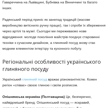
Гавареччина на Львівщині, Бубнівка на Вінниччині та багато
інших.
Радянський період приніс як занепад традицій (масове
виробництво витіснило ручну працю), так і спроби їх збереження
через артілі та музеї. Сьогодні ми переживаємо нове
відродження: молоде покоління майстрів поєднує старовинні
техніки з сучасним дизайном, а глиняний посуд знову стає
модним елементом інтер’єру та кухонного побуту.
Регіональні особливості українського
глиняного посуду
Український
глиняний посуд
вражає різноманітністю. Кожен
регіон «співає» своєю глиною і своїм розписом.
Опішнянська кераміка (Полтавщина)
Це, безперечно,
найвідоміший бренд. Опішнянський посуд — яскравий,