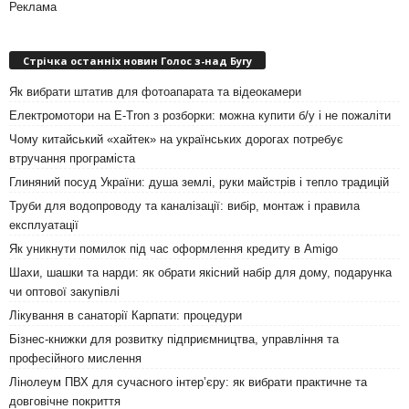
Реклама
Стрічка останніх новин Голос з-над Бугу
Як вибрати штатив для фотоапарата та відеокамери
Електромотори на E-Tron з розборки: можна купити б/у і не пожаліти
Чому китайський «хайтек» на українських дорогах потребує
втручання програміста
Глиняний посуд України: душа землі, руки майстрів і тепло традицій
Труби для водопроводу та каналізації: вибір, монтаж і правила
експлуатації
Як уникнути помилок під час оформлення кредиту в Amigo
Шахи, шашки та нарди: як обрати якісний набір для дому, подарунка
чи оптової закупівлі
Лікування в санаторії Карпати: процедури
Бізнес-книжки для розвитку підприємництва, управління та
професійного мислення
Лінолеум ПВХ для сучасного інтер’єру: як вибрати практичне та
довговічне покриття