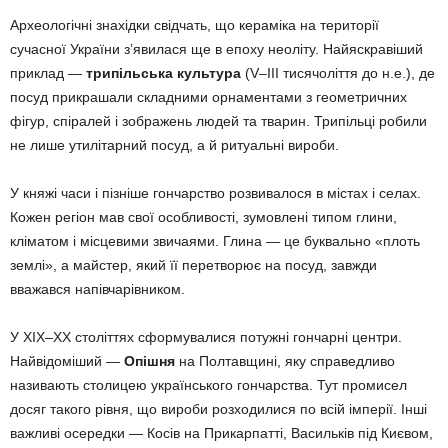
Археологічні знахідки свідчать, що кераміка на території
сучасної України з’явилася ще в епоху неоліту. Найяскравіший
приклад —
трипільська культура
(V–III тисячоліття до н.е.), де
посуд прикрашали складними орнаментами з геометричних
фігур, спіралей і зображень людей та тварин. Трипільці робили
не лише утилітарний посуд, а й ритуальні вироби.
У княжі часи і пізніше гончарство розвивалося в містах і селах.
Кожен регіон мав свої особливості, зумовлені типом глини,
кліматом і місцевими звичаями. Глина — це буквально «плоть
землі», а майстер, який її перетворює на посуд, завжди
вважався напівчарівником.
У XIX–XX століттях сформувалися потужні гончарні центри.
Найвідоміший —
Опішня
на Полтавщині, яку справедливо
називають столицею українського гончарства. Тут промисел
досяг такого рівня, що вироби розходилися по всій імперії. Інші
важливі осередки — Косів на Прикарпатті, Васильків під Києвом,