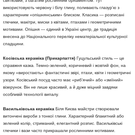
святковий, з багатим рослинним орнаментом. Тут
використовують червону і білу глину, поливають глазур’ю з
характерним «опішнянським» блиском. Класика — розписані
глечики, макітри, миски з квітами, птахами і геометричними
мотивами. Опішня — єдиний в Україні центр, де традиція
внесена до Національного переліку нематеріальної культурної
спадщини.
Косівська кераміка (Прикарпаття)
Гуцульський стиль — це
справжня казка. Темно-зелений, коричневий і жовтий фон, на
якому «виростають» фантастичні звірі, птахи, квіти і геометричні
узори. Косівський посуд часто має «риб’ячий» або «зміїний»
візерунок. Він не лише красивий, а й дуже міцний завдяки
особливій технології випалу.
Васильківська кераміка
Біля Києва майстри створювали
витончені вироби з тонкої глини. Характерний блакитний або
зелений колір, стриманий, елегантний розпис. Васильківські
глечики і вази часто прикрашали рослинними мотивами.