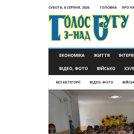
СУБОТА, 8 СЕРПНЯ, 2026
ГОЛОВНА
ПРО Н
Голос
з-
над
Бугу
ЕКОНОМІКА
ЖИТТЯ
ІНТЕРВ
ВІДЕО, ФОТО
ВІЙСЬКО
КУЛ
БЕЗ КАТЕГОРІЇ
ВІДЕО, ФОТО
ВІЙСЬ