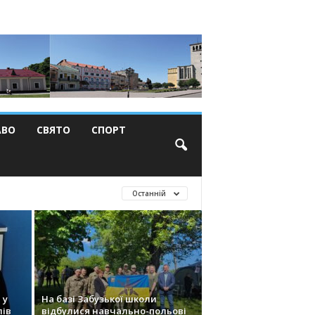
АВО
СВЯТО
СПОРТ
Останній
 у
На базі Забузької школи
лів
відбулися навчально-польові