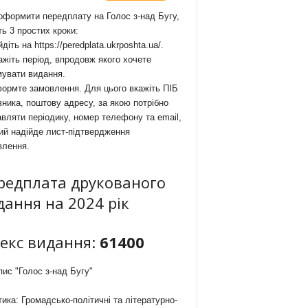
формити передплату на Голос з-над Бугу,
ть 3 простих кроки:
йдіть на
https://peredplata.ukrposhta.ua/
.
ажіть період, впродовж якого хочете
мувати видання.
ормте замовлення. Для цього вкажіть ПІБ
ника, поштову адресу, за якою потрібно
вляти періодику, номер телефону та email,
ий надійде лист-підтвердження
влення.
редплата друкованого
дання на 2024 рік
декс видання:
61400
ис "Голос з-над Бугу"
ика: Громадсько-політичні та літературно-