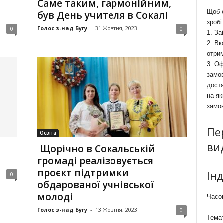
Саме таким, гармонійним,
Щоб о
був День учителя в Сокалі
зробі
Голос з-над Бугу
-
31 Жовтня, 2023
0
0
1. За
2. Вк
отри
3. Оф
замов
доста
на як
замо
Пе
Освіта
ви
Щорічно в Сокальській
громаді реалізовується
проєкт підтримки
Ін
0
обдарованої учнівської
молоді
Часоп
Голос з-над Бугу
-
13 Жовтня, 2023
0
Темат