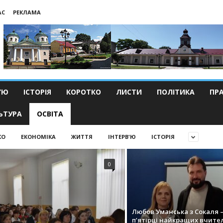
АС
РЕКЛАМА
’Ю
ІСТОРІЯ
КОРОТКО
ЛИСТИ
ПОЛІТИКА
ПР
ЬТУРА
ОСВІТА
КО
ЕКОНОМІКА
ЖИТТЯ
ІНТЕРВ'Ю
ІСТОРІЯ
0
Любов Уман­ська з Сокаля –
п’ятірці найкращих вчите