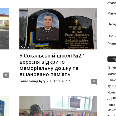
худо
Міні
Пере
Про 
Рекл
Освіта
У Сокальській школі №2 1
Ст
вересня відкрито
меморіальну дошку та
Як ви
вшановано пам’ять...
віде
0
Елект
Голос з-над Бугу
-
13 Жовтня, 2023
0
купит
Чому 
дорог
Глиня
майст