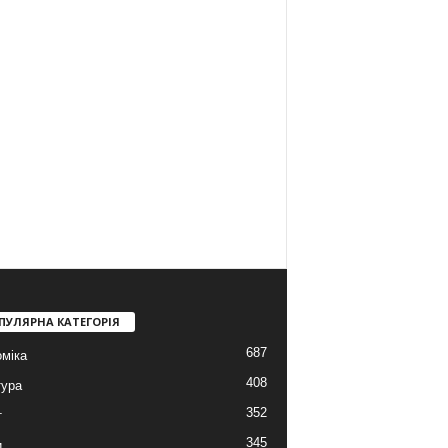
ПУЛЯРНА КАТЕГОРІЯ
687
міка
408
тура
352
т
345
и