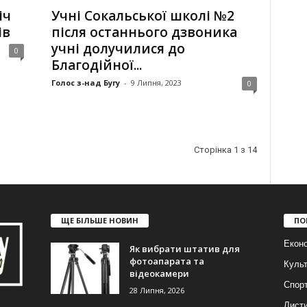
іч
Учні Сокальської школі №2
ів
після остан­нього дзвоника
учні долучилися до
0
Благодійної...
Голос з-над Бугу
-
9 Липня, 2023
0
Сторінка 1 з 14
ЩЕ БІЛЬШЕ НОВИН
ПО
Еконо
Як вибрати штатив для
фотоапарата та
Куль
відеокамери
Спор
28 Липня, 2026
Лист