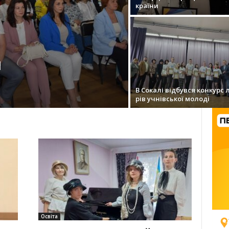
країни
Я
В Сокалі від­бувся конкурс 
рів учнівської молоді
Освіта