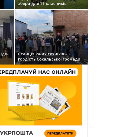
збори для 11-класників
ліде­
Станція юних техніків –
гордість Сокальської громади