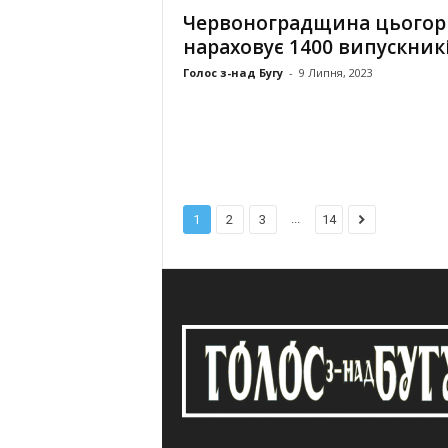
Червоноградщина цьогор
нараховує 1400 випускник
Голос з-над Бугу
-
9 Липня, 2023
...
1
2
3
14