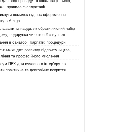
 для водопроводу та каналізації: вибір,
ж і правила експлуатації
никнути помилок під час оформлення
ту в Amigo
 шашки та нарди: як обрати якісний набір
ому, подарунка чи оптової закупівлі
ання в санаторії Карпати: процедури
с-книжки для розвитку підприємництва,
ління та професійного мислення
еум ПВХ для сучасного інтер’єру: як
ти практичне та довговічне покриття