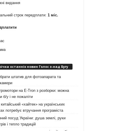
жні видання
мальний строк передплати:
1 міс.
дплатити
нас
ама
річка останніх новин Голос з-над Бугу
брати штатив для фотоапарата та
окамери
ромотори на E-Tron з розборки: можна
и б/у і не пожаліти
китайський «хайтек» на українських
ах потребує втручання програміста
ний посуд України: душа землі, руки
рів і тепло традицій