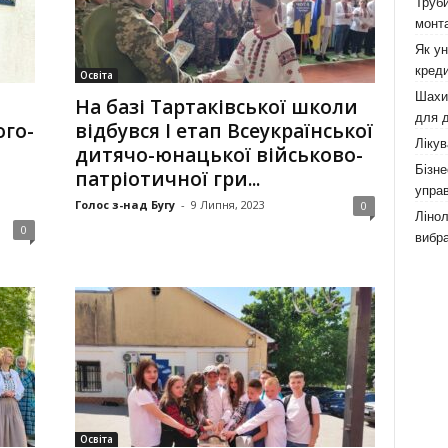
Труби
монта
Як у
креди
Освіта
Шахи,
На базі Тартаківської школи
для д
ого-
відбувся І етап Всеукраїнської
Лікув
дитячо-юнацької вій­ськово-
Бізне
патріотичної гри...
управ
Голос з-над Бугу
-
9 Липня, 2023
0
Лінол
0
вибра
Освіта