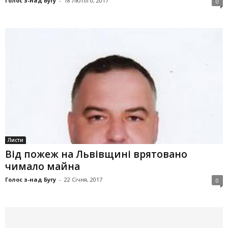
Голос з-над Бугу
-
18 Лютого, 2017
0
Листи
Від пожеж на Львівщині врятовано
чимало майна
Голос з-над Бугу
-
22 Січня, 2017
0