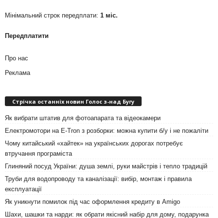
Мінімальний строк передплати:
1 міс.
Передплатити
Про нас
Реклама
Стрічка останніх новин Голос з-над Бугу
Як вибрати штатив для фотоапарата та відеокамери
Електромотори на E-Tron з розборки: можна купити б/у і не пожаліти
Чому китайський «хайтек» на українських дорогах потребує
втручання програміста
Глиняний посуд України: душа землі, руки майстрів і тепло традицій
Труби для водопроводу та каналізації: вибір, монтаж і правила
експлуатації
Як уникнути помилок під час оформлення кредиту в Amigo
Шахи, шашки та нарди: як обрати якісний набір для дому, подарунка