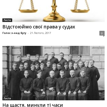
Листи
Відстоюймо свої права у судах
Голос з-над Бугу
-
21 Лютого, 2017
0
Листи
На щастя, минули ті часи