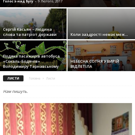
Голос з-над Бугу
-
9 Лютого, 2017
Сергій Касьян – людина
слова та патріот держави
Коли заздрості немає меж…
Подяка пасажирів автобуса
«Сокаль-Бодячів»
НЕБЕСНА СОТНЯ У ВИРІЙ
Володимиру Тарнавському
ВІДЛЕТІЛА
ЛИСТИ
Головна
Листи
Нам пишуть.