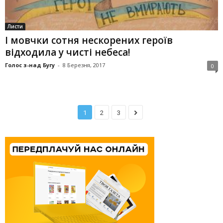
Листи
І мовчки сотня нескорених героїв
відходила у чисті небеса!
Голос з-над Бугу
-
8 Березня, 2017
0
1
2
3