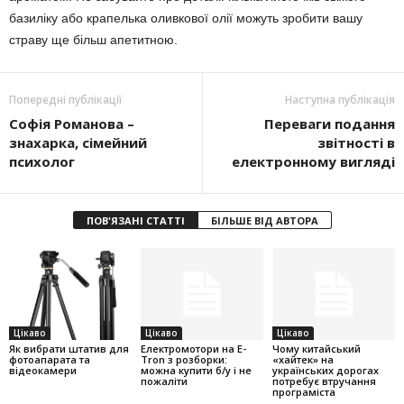
базиліку або крапелька оливкової олії можуть зробити вашу
страву ще більш апетитною.
Попередні публікації
Наступна публікація
Софія Романова –
Переваги подання
знахарка, сімейний
звітності в
психолог
електронному вигляді
ПОВ'ЯЗАНІ СТАТТІ
БІЛЬШЕ ВІД АВТОРА
Цікаво
Цікаво
Цікаво
Як вибрати штатив для
Електромотори на E-
Чому китайський
фотоапарата та
Tron з розборки:
«хайтек» на
відеокамери
можна купити б/у і не
українських дорогах
пожаліти
потребує втручання
програміста