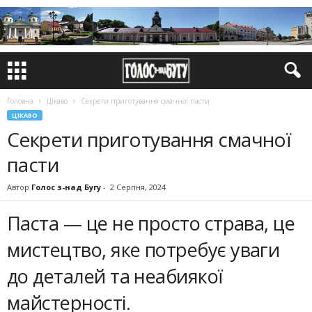
Головна
Цікаво
Секрети приготування смачної пасти
ЦІКАВО
Секрети приготування смачної
пасти
Автор
Голос з-над Бугу
-
2 Серпня, 2024
Паста — це не просто страва, це
мистецтво, яке потребує уваги
до деталей та неабиякої
майстерності.