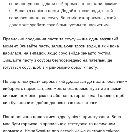
вони поступово віддали свій аромат та не стали гіркими.
Вода від варіння пасти. Додайте трохи води, в якій
варилася паста, до соусу. Вона містить крохмаль, який
допоможе зробити соус більш густим та насиченим.
Правильне поєднання пасти та соусу — ще один важливий
момент. Зливайте пасту, залишаючи трохи води, в якій вона
варилася, на випадок, якщо соус вийде занадто густим.
Змішайте пасту з соусом безпосередньо на пательні, де
готується соус, щоб він рівномірно обволік пасту.
Не варто нехтувати сиром, який додається до пасти. Класичним
вибором є пармезан, але можна експериментувати з іншими
сирами: пекоріно, рікотта або навіть горгонзола. Головне, щоб
сир був якісним і добре доповнював смак страви.
Паста повинна подаватися відразу після приготування. Вона
має бути гарячою, з правильною текстурою та насиченим
ароматом. Не забувайте про деталі: кілька листочків свіжого