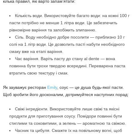
кілька правил, які варто запам’ятати:
Кількість води. Використовуйте багато води: на кожні 100 г
пасти потрібно не менше 1 літра води. Це забезпечить
рівномірне варіння та запобіжить злипанню.
Сіль. Воду необхідно добре посолити — приблизно 10 г
солі на 1 літр води. Це дозволить пасті набути необхідного
смаку вже на етапі варіння.
Час варіння. Варіть пасту до стану al dente — вона
повинна бути трохи твердою всередині. Переварена паста
втратить свою текстуру і смак.
Як зауважує ресторан
Emily
, соус — це душа будь-якої пасти.
Щоб зробити його досконалим, дотримуйтеся наступних порад:
Свіжі інгредієнти. Використовуйте лише свіжі та якісні
продукти для приготування соусу. Помідори повинні бути
стиглими та соковитими, а зелень — ароматною та свіжою.
Часник та цибуля. Смажте їх на повільному вогні, щоб