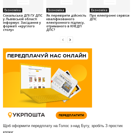
Економіка
Економіка
Економіка
Cокальська ДПІ ГУ ДПС
Як перевірити дійсність
Про електронні сервіси
у Львівській області
кваліфікованого
ДПС
інформує: Засідання у
електронного підпису,
форматі «круглого
отриманого в КНЕДП
столу»
ДПС?
Щоб оформити передплату на Голос з-над Бугу, зробіть 3 простих
кроки: