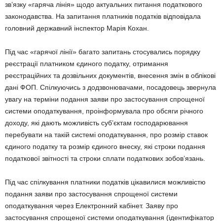
зв’язку «гаряча лінія» щодо актуальних питання податкового
законодавства. На запитання платників податків відповідала
головний державний інспектор Марія Кохан.
Під час «гарячої лінії» багато запитань стосувались порядку
реєстрації платником єдиного податку, отримання
реєстраційних та дозвільних документів, внесення змін в облікові
дані ФОП. Спілкуючись з додзвонювачами, посадовець звернула
увагу на терміни подання заяви про застосування спрощеної
системи оподаткування, проінформувала про обсяги річного
доходу, які дають можливість суб’єктам господарювання
перебувати на такій системі оподаткування, про розмір ставок
єдиного податку та розмір єдиного внеску, які строки подання
податкової звітності та строки сплати податкових зобов’язань.
Під час спілкування платники податків цікавилися можливістю
подання заяви про застосування спрощеної системи
оподаткування через Електронний кабінет. Заяву про
застосування спрощеної системи оподаткування (ідентифікатор