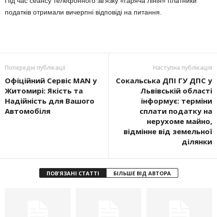
Під час сеансу телефонного зв’язку «гаряча лінія» платники
податків отримали вичерпні відповіді на питання.
Попередні публікації
Наступна публікація
Офіційний Сервіс MAN у
Сокальська ДПІ ГУ ДПС у
Житомирі: Якість та
Львівській області
Надійність для Вашого
інформує: терміни
Автомобіля
сплати податку на
нерухоме майно,
відмінне від земельної
ділянки
ПОВ'ЯЗАНІ СТАТТІ
БІЛЬШЕ ВІД АВТОРА