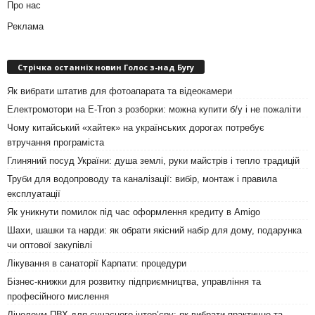
Про нас
Реклама
Стрічка останніх новин Голос з-над Бугу
Як вибрати штатив для фотоапарата та відеокамери
Електромотори на E-Tron з розборки: можна купити б/у і не пожаліти
Чому китайський «хайтек» на українських дорогах потребує
втручання програміста
Глиняний посуд України: душа землі, руки майстрів і тепло традицій
Труби для водопроводу та каналізації: вибір, монтаж і правила
експлуатації
Як уникнути помилок під час оформлення кредиту в Amigo
Шахи, шашки та нарди: як обрати якісний набір для дому, подарунка
чи оптової закупівлі
Лікування в санаторії Карпати: процедури
Бізнес-книжки для розвитку підприємництва, управління та
професійного мислення
Лінолеум ПВХ для сучасного інтер’єру: як вибрати практичне та