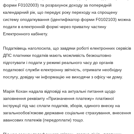
форми F0102003) та розрахунок доходу за попередній
календарний рік, що передує року переходу на спрощену
систему оподаткування (ідентифікатор форми F0102103) можна
подати в електронній формі через приватну частину
Електронного кабінету.
Податківець наголосила, що завдяки роботі електронних сервісів
ДПС платники податків мають можливість безкоштовно
підготувати і подати у режимі реального часу до органів
податкової служби електронну звітність, отримати необхідну
послугу, довідку чи інформацію не виходячи з офісу чи дому.
Марія Кохан надала відповіді на актуальні питання щодо
заповнення реквізиту «Призначення платежу» платіжної
інструкції під час сплати податків, зборів, єдиного внеску на
загальнообов’язкове державне соціальне страхування, внесення
авансових платежів (передоплати) тощо.