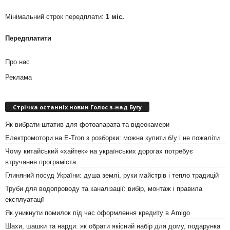
Мінімальний строк передплати:
1 міс.
Передплатити
Про нас
Реклама
Стрічка останніх новин Голос з-над Бугу
Як вибрати штатив для фотоапарата та відеокамери
Електромотори на E-Tron з розборки: можна купити б/у і не пожаліти
Чому китайський «хайтек» на українських дорогах потребує
втручання програміста
Глиняний посуд України: душа землі, руки майстрів і тепло традицій
Труби для водопроводу та каналізації: вибір, монтаж і правила
експлуатації
Як уникнути помилок під час оформлення кредиту в Amigo
Шахи, шашки та нарди: як обрати якісний набір для дому, подарунка