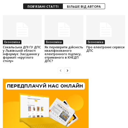
ПОВ'ЯЗАНІ СТАТТІ
БІЛЬШЕ ВІД АВТОРА
Економіка
Економіка
Економіка
Cокальська ДПІ ГУ ДПС
Як перевірити дійсність
Про електронні сервіси
у Львівській області
кваліфікованого
ДПС
інформує: Засідання у
електронного підпису,
форматі «круглого
отриманого в КНЕДП
столу»
ДПС?