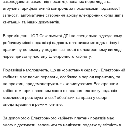
законодавстві, захист від несанкціонованих переглядів та
втручань, арифметичний контроль за показниками податкової
звітності, автоматичне створення архіву електронних копій звітів,
квитанцій та інших документів.
В приміщенні ЦОП Сокальської ДПІ на спеціально відведеному
робочому місці податківці надають платникам методологічну і
практичну допомогу у поданні звітності в електронному вигляді
через приватну частину Електронного кабінету.
Податківці наголошують, що використання сервісу «Електронний
кабінет» має великі переваги, особливо в період карантину, та
на практиці продемонструють як користуватися Електронним
кабінетом, призначенням якого є надання платнику податків
можливості реалізувати свої обов’язки та права у сфері
оподаткування в режимі on-line.
За допомогою Електронного кабінету платник податків має
змогу підготувати, заповнити та надіслати податкову звітність в