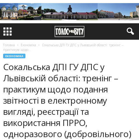
Головна
Економіка
Сокальська ДПІ ГУ ДПС у Львівській області: тренінг –
практикум щодо...
ЕКОНОМІКА
Сокальська ДПІ ГУ ДПС у
Львівській області: тренінг –
практикум щодо подання
звітності в електронному
вигляді, реєстрації та
використання ПРРО,
одноразового (добровільного)