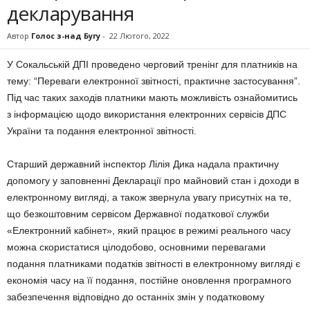
декларування
Автор
Голос з-над Бугу
-
22 Лютого, 2022
У Сокальській ДПІ проведено черговий тренінг для платників на
тему: “Переваги електронної звітності, практичне застосування”.
Під час таких заходів платники мають можливість ознайомитись
з інформацією щодо використання електронних сервісів ДПС
України та подання електронної звітності.
Старший державний інспектор Лілія Дика надала практичну
допомогу у заповненні Декларації про майновий стан і доходи в
електронному вигляді, а також звернула увагу присутніх на те,
що безкоштовним сервісом Державної податкової служби
«Електронний кабінет», який працює в режимі реального часу
можна скористатися цілодобово, основними перевагами
подання платниками податків звітності в електронному вигляді є
економія часу на її подання, постійне оновлення програмного
забезпечення відповідно до останніх змін у податковому