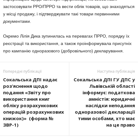
застосовувати РРО/ПРРО та вести облік товарів, що знаходяться
у місці продажу, і підтверджувати такі товари первинними
документами.
Окремо Лілія Дика зупинилась на перевагах ПРРО, порядку їх
реєстрації та використання, а також проінформувала присутніх
про кампанію одноразового (добровільного) декларування.
Попередні публікації
Наступна публікація
Сокальська ДПІ надає
Сокальська ДПІ ГУ ДПС у
роз’яснення щодо
Львівській області
подання «Звіту про
інформує: податкова
використання книг
амністія: юридичні
обліку розрахункових
наслідки неподання
операцій розрахункових
одноразової декларації
книжок)» (форма №
тими особами, хто має
ЗВР-1)
на це право