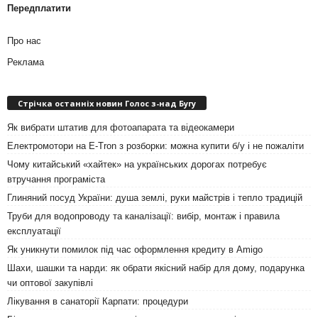
Передплатити
Про нас
Реклама
Стрічка останніх новин Голос з-над Бугу
Як вибрати штатив для фотоапарата та відеокамери
Електромотори на E-Tron з розборки: можна купити б/у і не пожаліти
Чому китайський «хайтек» на українських дорогах потребує
втручання програміста
Глиняний посуд України: душа землі, руки майстрів і тепло традицій
Труби для водопроводу та каналізації: вибір, монтаж і правила
експлуатації
Як уникнути помилок під час оформлення кредиту в Amigo
Шахи, шашки та нарди: як обрати якісний набір для дому, подарунка
чи оптової закупівлі
Лікування в санаторії Карпати: процедури