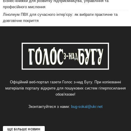
Бізнес-книжки для розвитку підприємництва, управління та
професійного мислення
Лінолеум ПВХ для сучасного інтер’єру: як вибрати практичне та
довговічне покриття
Офіційний веб-портал газети Голос з-над Бугу. При копіюванні
матеріалів порталу відкрите для пошукових систем гіперпосилання
обов'язове!
Зконтактуйтеся з нами:
bug-sokal@ukr.net
ЩЕ БІЛЬШЕ НОВИН