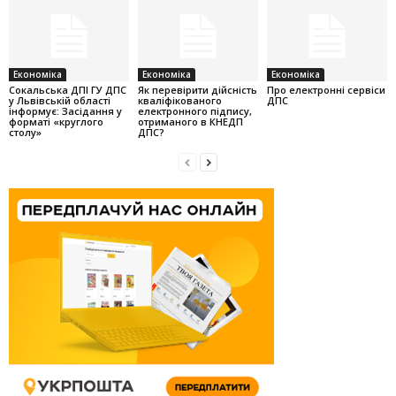
Економіка
Економіка
Економіка
Cокальська ДПІ ГУ ДПС
Як перевірити дійсність
Про електронні сервіси
у Львівській області
кваліфікованого
ДПС
інформує: Засідання у
електронного підпису,
форматі «круглого
отриманого в КНЕДП
столу»
ДПС?