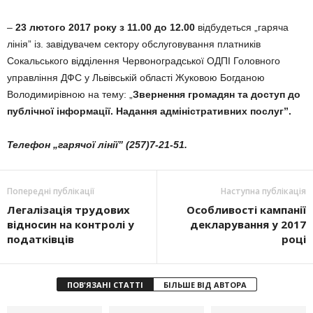
–
23 лютого 2017 року з 11.00 до 12.00
відбудеться „гаряча
лінія” із. завідувачем сектору обслуговування платників
Сокальського відділення Червоноградської ОДПІ Головного
управління ДФС у Львівській області Жуковою Богданою
Володимирівною на тему: „
Звернення громадян та доступ до
публічної інформації. Надання адміністративних послуг”
.
Телефон „гарячої лінії” (257)7-21-51.
Попередні публікації
Наступна публікація
Легалізація трудових
Особливості кампанії
відносин на контролі у
декларування у 2017
податківців
році
ПОВ'ЯЗАНІ СТАТТІ
БІЛЬШЕ ВІД АВТОРА