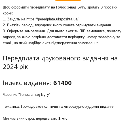
Щоб оформити передплату на Голос з-над Бугу, зробіть 3 простих
кроки:
1. Зайдіть на
https://peredplata.ukrposhta.ua/
.
2. Вкажіть період, впродовж якого хочете отримувати видання.
3. Оформте замовлення. Для цього вкажіть ПІБ замовника, поштову
адресу, за якою потрібно доставляти періодику, номер телефону та
email, на який надійде лист-підтвердження замовлення.
Передплата друкованого видання на
2024 рік
Індекс видання:
61400
Часопис "Голос з-над Бугу"
Тематика: Громадсько-політичні та літературно-художні видання
Мінімальний строк передплати:
1 міс.