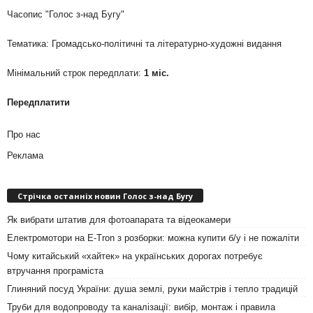
Часопис "Голос з-над Бугу"
Тематика: Громадсько-політичні та літературно-художні видання
Мінімальний строк передплати:
1 міс.
Передплатити
Про нас
Реклама
Стрічка останніх новин Голос з-над Бугу
Як вибрати штатив для фотоапарата та відеокамери
Електромотори на E-Tron з розборки: можна купити б/у і не пожаліти
Чому китайський «хайтек» на українських дорогах потребує
втручання програміста
Глиняний посуд України: душа землі, руки майстрів і тепло традицій
Труби для водопроводу та каналізації: вибір, монтаж і правила