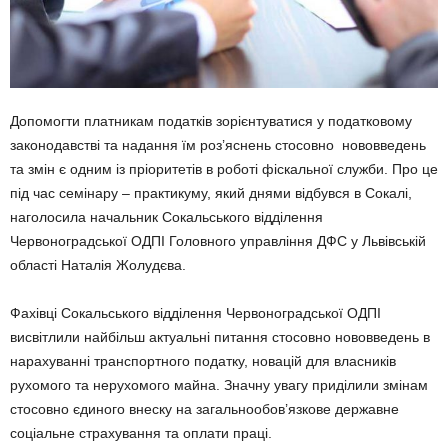
Допомогти платникам податків зорієнтуватися у податковому
законодавстві та надання їм роз’яснень стосовно нововведень
та змін є одним із пріоритетів в роботі фіскальної служби. Про це
під час семінару – практикуму, який днями відбувся в Сокалі,
наголосила начальник Сокальського відділення
Червоноградської ОДПІ Головного управління ДФС у Львівській
області Наталія Жолудєва.
Фахівці Сокальського відділення Червоноградської ОДПІ
висвітлили найбільш актуальні питання стосовно нововведень в
нарахуванні транспортного податку, новацій для власників
рухомого та нерухомого майна. Значну увагу приділили змінам
стосовно єдиного внеску на загальнообов’язкове державне
соціальне страхування та оплати праці.