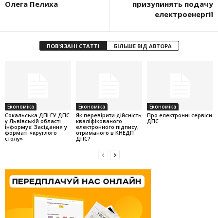
Олега Пелиха
призупинять подачу
електроенергії
ПОВ'ЯЗАНІ СТАТТІ
БІЛЬШЕ ВІД АВТОРА
Економіка
Економіка
Економіка
Cокальська ДПІ ГУ ДПС
Як перевірити дійсність
Про електронні сервіси
у Львівській області
кваліфікованого
ДПС
інформує: Засідання у
електронного підпису,
форматі «круглого
отриманого в КНЕДП
столу»
ДПС?