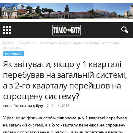
Головна
Економіка
Як звітувати, якщо у 1 кварталі перебував на загальній
системі, а з...
ЕКОНОМІКА
Як звітувати, якщо у 1 кварталі
перебував на загальній системі,
а з 2-го кварталу перейшов на
спрощену систему?
Автор
Голос з-над Бугу
-
24 Січня, 2017
У разі якщо фізична особа-підприємець у 1 кварталі перебував
на загальній системі, а з 2-го кварталу перейшов на спрощену
систему оподаткування, у рядку «Звітний податковий період»