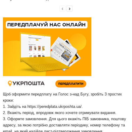
Щоб оформити передплату на Голос з-над Бугу, зробіть 3 простих
кроки:
1. Зайдіть на
https://peredplata.ukrposhta.ua/
.
2. Вкажіть період, впродовж якого хочете отримувати видання.
3. Оформте замовлення. Для цього вкажіть ПІБ замовника, поштову
адресу, за якою потрібно доставляти періодику, номер телефону та
email, на який надійде лист-підтвердження замовлення.