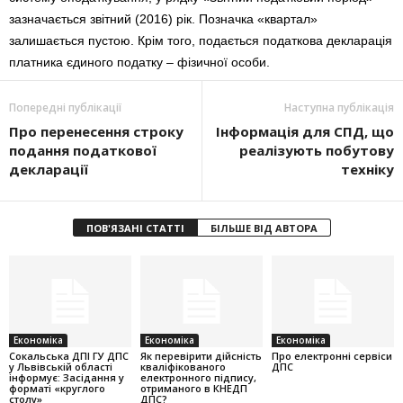
зазначається звітний (2016) рік. Позначка «квартал»
залишається пустою. Крім того, подається податкова декларація
платника єдиного податку – фізичної особи.
Попередні публікації
Наступна публікація
Про перенесення строку
Інформація для СПД, що
подання податкової
реалізують побутову
декларації
техніку
ПОВ'ЯЗАНІ СТАТТІ
БІЛЬШЕ ВІД АВТОРА
Економіка
Економіка
Економіка
Cокальська ДПІ ГУ ДПС
Як перевірити дійсність
Про електронні сервіси
у Львівській області
кваліфікованого
ДПС
інформує: Засідання у
електронного підпису,
форматі «круглого
отриманого в КНЕДП
столу»
ДПС?