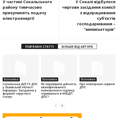
У частині Сокальського
У Сокалі відбулося
району тимчасово
чергове засідання комісії
призупинять подачу
з відпрацювання
електроенергії
суб’єктів
господарювання –
“мінімізаторів”
ПОВ'ЯЗАНІ СТАТТІ
БІЛЬШЕ ВІД АВТОРА
Економіка
Економіка
Економіка
Cокальська ДПІ ГУ ДПС
Як перевірити дійсність
Про електронні сервіси
у Львівській області
кваліфікованого
ДПС
інформує: Засідання у
електронного підпису,
форматі «круглого
отриманого в КНЕДП
столу»
ДПС?