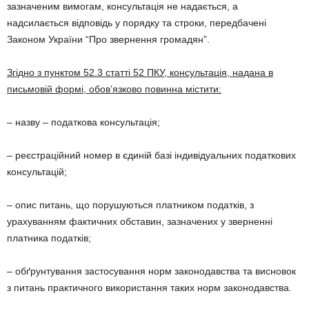
зазначеним вимогам, консультація не надається, а
надсилається відповідь у порядку та строки, передбачені
Законом України “Про звернення громадян”.
Згідно з пунктом 52.3 статті 52 ПКУ, консультація, надана в
письмовій формі, обов’язково повинна містити:
– назву – податкова консультація;
– реєстраційний номер в єдиній базі індивідуальних податкових
консультацій;
– опис питань, що порушуються платником податків, з
урахуванням фактичних обставин, зазначених у зверненні
платника податків;
– обґрунтування застосування норм законодавства та висновок
з питань практичного використання таких норм законодавства.