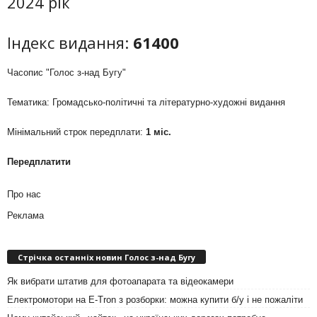
2024 рік
Індекс видання:
61400
Часопис "Голос з-над Бугу"
Тематика: Громадсько-політичні та літературно-художні видання
Мінімальний строк передплати:
1 міс.
Передплатити
Про нас
Реклама
Стрічка останніх новин Голос з-над Бугу
Як вибрати штатив для фотоапарата та відеокамери
Електромотори на E-Tron з розборки: можна купити б/у і не пожаліти