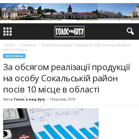
Головна
Економіка
За обсягом реалізації продукції на особу Сокальській район
посів 10 місце в...
ЕКОНОМІКА
За обсягом реалізації продукції
на особу Сокальській район
посів 10 місце в області
Автор
Голос з-над Бугу
-
7 Березня, 2019