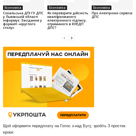
Економіка
Економіка
Економіка
Cокальська ДПІ ГУ ДПС
Як перевірити дійсність
Про електронні сервіси
у Львівській області
кваліфікованого
ДПС
інформує: Засідання у
електронного підпису,
форматі «круглого
отриманого в КНЕДП
столу»
ДПС?
Щоб оформити передплату на Голос з-над Бугу, зробіть 3 простих
кроки: