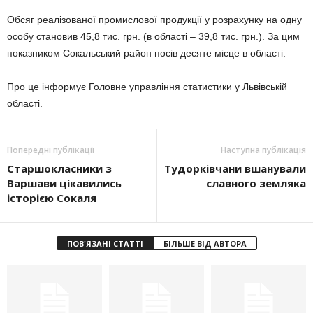
Обсяг реалізованої промислової продукції у розрахунку на одну
особу становив 45,8 тис. грн. (в області – 39,8 тис. грн.). За цим
показником Сокальський район посів десяте місце в області.
Про це інформує Головне управління статистики у Львівській
області.
Попередні публікації
Наступна публікація
Старшокласники з
Тудорківчани вшанували
Варшави цікавились
славного земляка
історією Сокаля
ПОВ'ЯЗАНІ СТАТТІ
БІЛЬШЕ ВІД АВТОРА