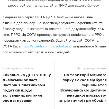
зареєструйтеся та налаштуйте ПРРО для вашого бізнесу.
Хмарний веб-сервіс СОТА від STCentr — це інноваційне
рішення для бізнесу, що забезпечує зручність, ефективність та
безпеку подання звітності та електронного документообігу. Крім
того, ПРРО від СОТА пропонує всі функції стаціонарного РРО з
перевагами хмарних технологій. Завітайте на сайт СОТА та
СОТА Каса
https://stcentr.com.ua/sota-kasa/
та дізнайтеся більше
про можливості цих сервісів вже сьогодні!
Попередні публікації
Наступна публікація
Сокальська ДПІ ГУ ДПС у
На території міського
Львівській області:
парку Сокаля від­бувся
Зустріч з платниками
перший етап
податків щодо
Всеукраїнської ди­тячо-
актуальних питання
юнацької військово-
оподаткування
патріотичної гри «Сокіл»