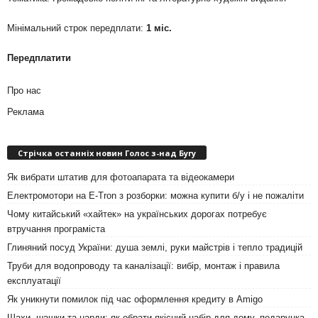
Мінімальний строк передплати:
1 міс.
Передплатити
Про нас
Реклама
Стрічка останніх новин Голос з-над Бугу
Як вибрати штатив для фотоапарата та відеокамери
Електромотори на E-Tron з розборки: можна купити б/у і не пожаліти
Чому китайський «хайтек» на українських дорогах потребує
втручання програміста
Глиняний посуд України: душа землі, руки майстрів і тепло традицій
Труби для водопроводу та каналізації: вибір, монтаж і правила
експлуатації
Як уникнути помилок під час оформлення кредиту в Amigo
Шахи, шашки та нарди: як обрати якісний набір для дому, подарунка