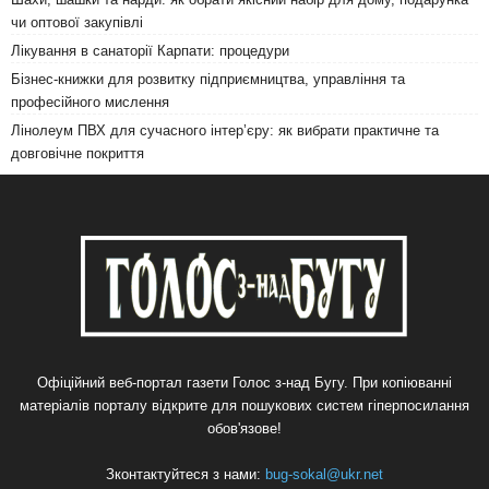
чи оптової закупівлі
Лікування в санаторії Карпати: процедури
Бізнес-книжки для розвитку підприємництва, управління та
професійного мислення
Лінолеум ПВХ для сучасного інтер’єру: як вибрати практичне та
довговічне покриття
Офіційний веб-портал газети Голос з-над Бугу. При копіюванні
матеріалів порталу відкрите для пошукових систем гіперпосилання
обов'язове!
Зконтактуйтеся з нами:
bug-sokal@ukr.net