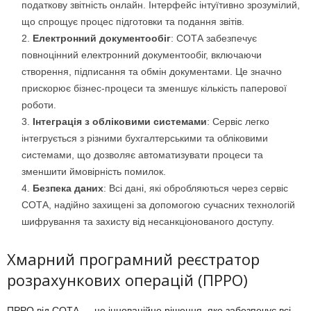
податкову звітність онлайн. Інтерфейс інтуїтивно зрозумілий,
що спрощує процес підготовки та подання звітів.
Електронний документообіг
: СОТА забезпечує
повноцінний електронний документообіг, включаючи
створення, підписання та обмін документами. Це значно
прискорює бізнес-процеси та зменшує кількість паперової
роботи.
Інтеграція з обліковими системами
: Сервіс легко
інтегрується з різними бухгалтерськими та обліковими
системами, що дозволяє автоматизувати процеси та
зменшити ймовірність помилок.
Безпека даних
: Всі дані, які обробляються через сервіс
СОТА, надійно захищені за допомогою сучасних технологій
шифрування та захисту від несанкціонованого доступу.
Хмарний програмний реєстратор
розрахункових операцій (ПРРО)
ПРРО від СОТА — це інноваційне рішення, яке забезпечує всі