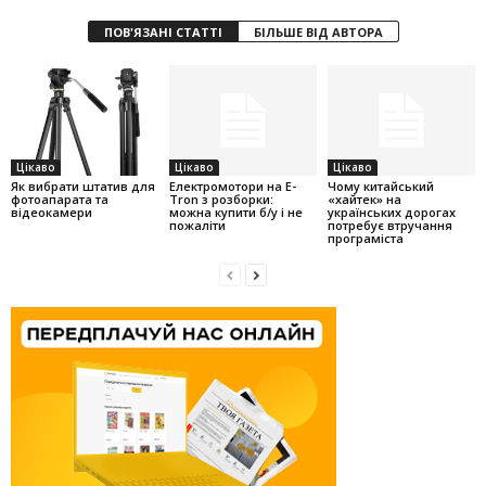
ПОВ'ЯЗАНІ СТАТТІ
БІЛЬШЕ ВІД АВТОРА
Цікаво
Цікаво
Цікаво
Як вибрати штатив для
Електромотори на E-
Чому китайський
фотоапарата та
Tron з розборки:
«хайтек» на
відеокамери
можна купити б/у і не
українських дорогах
пожаліти
потребує втручання
програміста