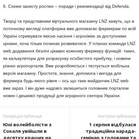
6. Схеми захисту рослин – поради і рекомендації від Defenda.
Творці та представники віртуального магазину LNZ кажуть, що в
поточному вигляді платформа вже допомагає фермерам по всій
Україні отримувати якісне насіння і агрохімію за доступними
цінами, хоча тільки починає розвиватися. У планах команди LNZ
web додавання безлічі цікавих кожному фермеру функцій: таких,
як калькулятори для розрахунку особистого прибутку, і новини
різних агропорталів. Вже розробляється і тестується мобільна
версія магазину. Простота, знання, допомога і вигода для
фермера будь-якого рівня – ось що таке майданчик LNZ web
вже зараз. І він дуже надовго залишиться головним порталом
новин і дешевої продукції для аграрного сектора України.
Попередні публікації
Наступна публікація
Юні волейболісти з
1 серпня відбулася
Сокаля увійшли в
традиційна нарада-
десятку кращих на
семінар з головами та