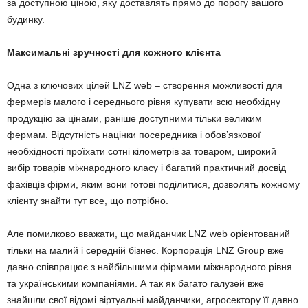
за доступною ціною, яку доставлять прямо до порогу вашого
будинку.
Максимальні зручності для кожного клієнта
Одна з ключових цілей LNZ web – створення можливості для
фермерів малого і середнього рівня купувати всю необхідну
продукцію за цінами, раніше доступними тільки великим
фермам. Відсутність націнки посередника і обов’язкової
необхідності проїхати сотні кілометрів за товаром, широкий
вибір товарів міжнародного класу і багатий практичний досвід
фахівців фірми, яким вони готові поділитися, дозволять кожному
клієнту знайти тут все, що потрібно.
Але помилково вважати, що майданчик LNZ web орієнтований
тільки на малий і середній бізнес. Корпорація LNZ Group вже
давно співпрацює з найбільшими фірмами міжнародного рівня
та українськими компаніями. А так як багато галузей вже
знайшли свої відомі віртуальні майданчики, агросектору її давно