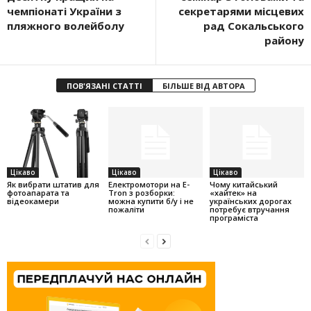
чемпіонаті України з
секретарями місцевих
пляжного волейболу
рад Сокальського
району
ПОВ'ЯЗАНІ СТАТТІ
БІЛЬШЕ ВІД АВТОРА
Цікаво
Цікаво
Цікаво
Як вибрати штатив для
Електромотори на E-
Чому китайський
фотоапарата та
Tron з розборки:
«хайтек» на
відеокамери
можна купити б/у і не
українських дорогах
пожаліти
потребує втручання
програміста