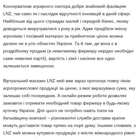
Консерватизм аграрного сектора добре знайомий фахівцям
LNZ, так само як і наслідки відсутності інновацій в даній сфері.
Найбільше від цього страждає малий і середній бізнес, якому
доводиться викручуватися з року в рік. Адже придбати якісну
агрохімію і посівний матеріал за прийнятною ціною можна
далеко не в усіх областях України. Та й там, де вона є в
роздрібному продажі (а невеликому фермеру нерідко необхідні
саме невеликі партії), вартість і хімії і насіння все одно
залишається завищеною.
Віртуальний магазин LNZ web вже зараз пропонує повну лінію
агропромислової продукції за ціною, з якої вирахувана сума, яку
залишає собі посередник. А онлайн-режим роботи дозволяє
замовити і отримати необхідний товар фермеру в будь-якому
куточку України. Для цього не потрібно навіть їхати на
батьківщину компанії – різноманітні служби доставки країни
можуть доставити товар прямо на поріг дому. Іншими словами, з
LNZ web можна купувати продукцію з якістю міжнародного рівня