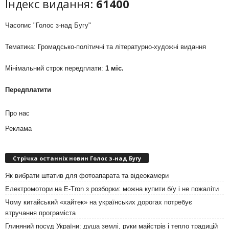
Індекс видання:
61400
Часопис "Голос з-над Бугу"
Тематика: Громадсько-політичні та літературно-художні видання
Мінімальний строк передплати:
1 міс.
Передплатити
Про нас
Реклама
Стрічка останніх новин Голос з-над Бугу
Як вибрати штатив для фотоапарата та відеокамери
Електромотори на E-Tron з розборки: можна купити б/у і не пожаліти
Чому китайський «хайтек» на українських дорогах потребує
втручання програміста
Глиняний посуд України: душа землі, руки майстрів і тепло традицій