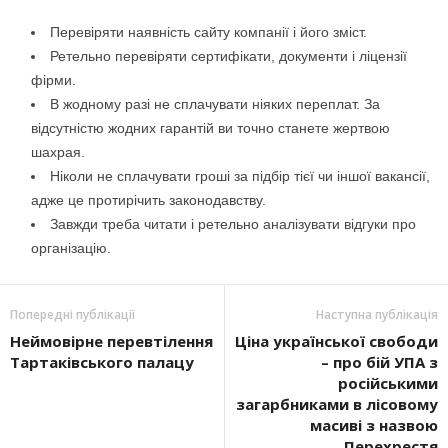
Перевіряти наявність сайту компанії і його зміст.
Ретельно перевіряти сертифікати, документи і ліцензії
фірми.
В жодному разі не сплачувати ніяких переплат. За
відсутністю жодних гарантій ви точно станете жертвою
шахрая.
Ніколи не сплачувати гроші за підбір тієї чи іншої вакансії,
адже це протирічить законодавству.
Завжди треба читати і ретельно аналізувати відгуки про
організацію.
Попередні публікації
Наступна публікація
Неймовірне перевтілення
Ціна української свободи
Тартаківського палацу
– про бій УПА з
російськими
загарбниками в лісовому
масиві з назвою
Перехрестя