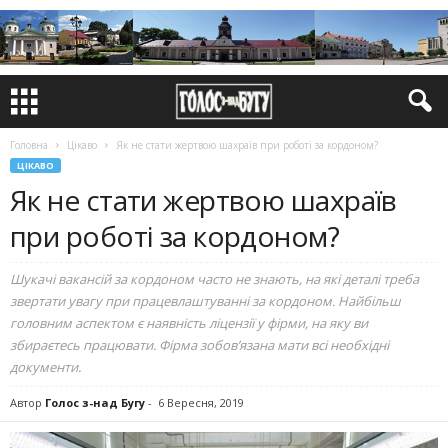
Головна
Цікаво
Як не стати жертвою шахраїв при роботі за кордоном?
ЦІКАВО
Як не стати жертвою шахраїв
при роботі за кордоном?
Шукачі вакансій за кордоном часто не знають, на які деталі треба
звертати увагу при працевлаштуванні за кордоном. Найбільш
головним аспектом є наявність ліцензії у фірми, на яку ви
збираєтесь працювати. Фірма зобов’язана мати всі необхідні
документи.
Автор
Голос з-над Бугу
-
6 Вересня, 2019