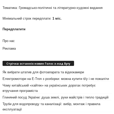
Тематика: Громадсько-політичні та літературно-художні видання
Мінімальний строк передплати:
1 міс.
Передплатити
Про нас
Реклама
Стрічка останніх новин Голос з-над Бугу
Як вибрати штатив для фотоапарата та відеокамери
Електромотори на E-Tron з розборки: можна купити б/у і не пожаліти
Чому китайський «хайтек» на українських дорогах потребує
втручання програміста
Глиняний посуд України: душа землі, руки майстрів і тепло традицій
Труби для водопроводу та каналізації: вибір, монтаж і правила
експлуатації