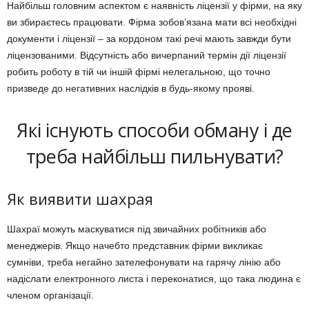
Найбільш головним аспектом є наявність ліцензії у фірми, на яку
ви збираєтесь працювати. Фірма зобов’язана мати всі необхідні
документи і ліцензії – за кордоном такі речі мають завжди бути
ліцензованими. Відсутність або вичерпаний термін дії ліцензії
робить роботу в тій чи іншій фірмі нелегальною, що точно
призведе до негативних наслідків в будь-якому прояві.
Які існують способи обману і де
треба найбільш пильнувати?
Як виявити шахрая
Шахраї можуть маскуватися під звичайних робітників або
менеджерів. Якщо начебто представник фірми викликає
сумніви, треба негайно зателефонувати на гарячу лінію або
надіслати електронного листа і переконатися, що така людина є
членом організації.