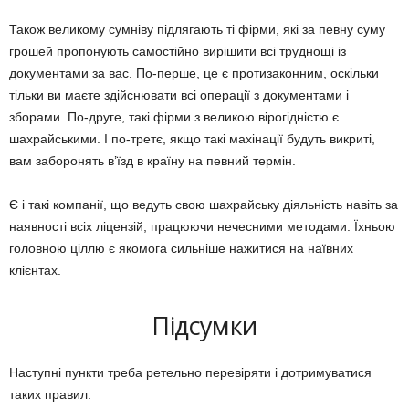
Також великому сумніву підлягають ті фірми, які за певну суму
грошей пропонують самостійно вирішити всі труднощі із
документами за вас. По-перше, це є протизаконним, оскільки
тільки ви маєте здійснювати всі операції з документами і
зборами. По-друге, такі фірми з великою вірогідністю є
шахрайськими. І по-третє, якщо такі махінації будуть викриті,
вам заборонять в’їзд в країну на певний термін.
Є і такі компанії, що ведуть свою шахрайську діяльність навіть за
наявності всіх ліцензій, працюючи нечесними методами. Їхньою
головною ціллю є якомога сильніше нажитися на наївних
клієнтах.
Підсумки
Наступні пункти треба ретельно перевіряти і дотримуватися
таких правил: