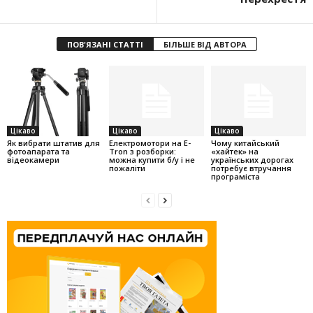
ПОВ'ЯЗАНІ СТАТТІ
БІЛЬШЕ ВІД АВТОРА
Цікаво
Цікаво
Цікаво
Як вибрати штатив для
Електромотори на E-
Чому китайський
фотоапарата та
Tron з розборки:
«хайтек» на
відеокамери
можна купити б/у і не
українських дорогах
пожаліти
потребує втручання
програміста