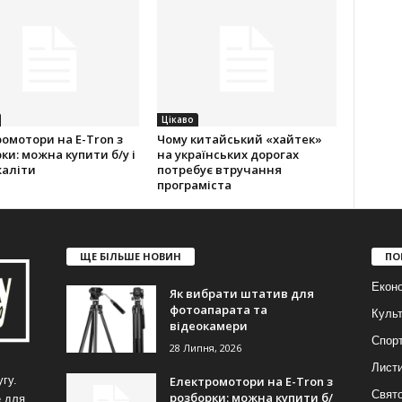
Цікаво
омотори на E-Tron з
Чому китайський «хайтек»
ки: можна купити б/у і
на українських дорогах
жаліти
потребує втручання
програміста
ЩЕ БІЛЬШЕ НОВИН
ПО
Еконо
Як вибрати штатив для
фотоапарата та
Куль
відеокамери
Спор
28 Липня, 2026
Лист
Електромотори на E-Tron з
гу.
Свят
розборки: можна купити б/
е для