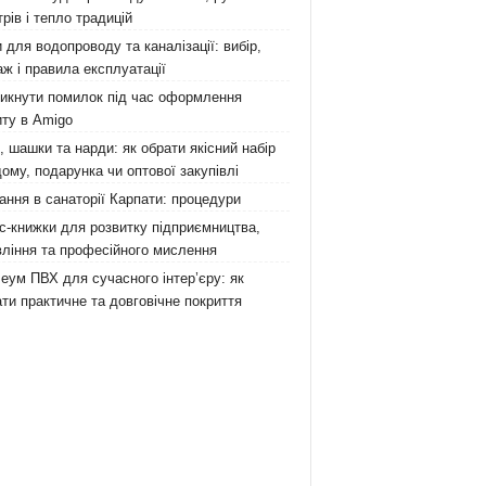
рів і тепло традицій
 для водопроводу та каналізації: вибір,
ж і правила експлуатації
никнути помилок під час оформлення
ту в Amigo
 шашки та нарди: як обрати якісний набір
ому, подарунка чи оптової закупівлі
ання в санаторії Карпати: процедури
с-книжки для розвитку підприємництва,
ління та професійного мислення
еум ПВХ для сучасного інтер’єру: як
ти практичне та довговічне покриття