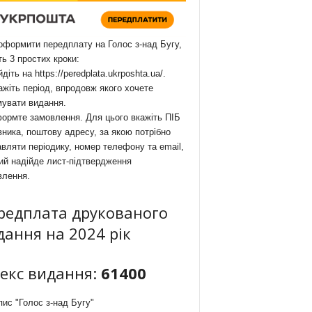
формити передплату на Голос з-над Бугу,
ть 3 простих кроки:
йдіть на
https://peredplata.ukrposhta.ua/
.
ажіть період, впродовж якого хочете
мувати видання.
ормте замовлення. Для цього вкажіть ПІБ
ника, поштову адресу, за якою потрібно
вляти періодику, номер телефону та email,
ий надійде лист-підтвердження
влення.
редплата друкованого
дання на 2024 рік
декс видання:
61400
ис "Голос з-над Бугу"