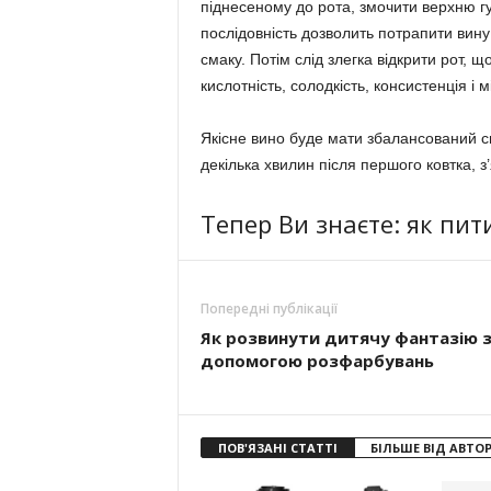
піднесеному до рота, змочити верхню губ
послідовність дозволить потрапити вин
смаку. Потім слід злегка відкрити рот, щ
кислотність, солодкість, консистенція і 
Якісне вино буде мати збалансований см
декілька хвилин після першого ковтка, з
Тепер Ви знаєте: як пит
Попередні публікації
Як розвинути дитячу фантазію 
допомогою розфарбувань
ПОВ'ЯЗАНІ СТАТТІ
БІЛЬШЕ ВІД АВТО