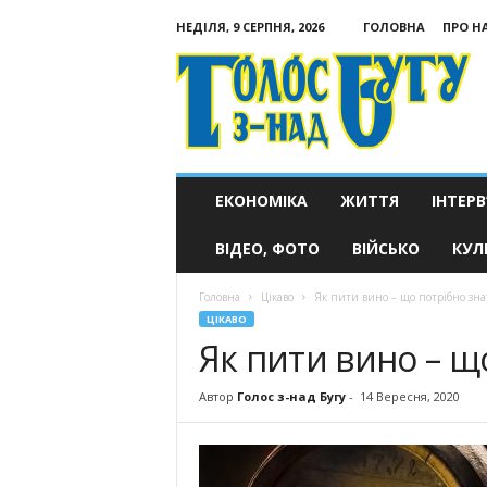
НЕДІЛЯ, 9 СЕРПНЯ, 2026
ГОЛОВНА
ПРО Н
Голос
з-
над
Бугу
ЕКОНОМІКА
ЖИТТЯ
ІНТЕРВ
ВІДЕО, ФОТО
ВІЙСЬКО
КУЛ
Головна
Цікаво
Як пити вино – що потрібно зна
ЦІКАВО
Як пити вино – щ
Автор
Голос з-над Бугу
-
14 Вересня, 2020