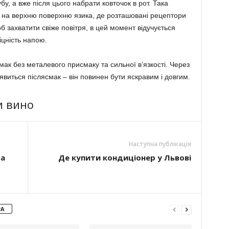
у, а вже після цього набрати ковточок в рот. Така
у на верхню поверхню язика, де розташовані рецептори
об захватити свіже повітря, в цей момент відучується
міцність напою.
ак без металевого присмаку та сильної в’язкості. Через
’явиться післясмак – він повинен бути яскравим і довгим.
и вино
Наступна публікація
за
Де купити кондиціонер у Львові
РА