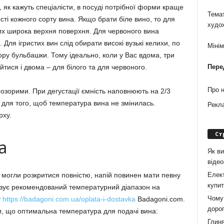
 як кажуть спеціалісти, в посуді потрібної форми краще
Темат
ті кожного сорту вина. Якщо брати біле вино, то для
худо
ких широка верхня поверхня. Для червоного вина
ля ігристих вин слід обирати високі вузькі келихи, по
Міні
гору бульбашки. Тому ідеально, коли у Вас вдома, три
йтися і двома – для білого та для червоного.
Пере
Про 
озорими. При дегустації ємність наповнюють на 2/3
о для того, щоб температура вина не змінилась.
Рекл
ху.
Ст
а
Як ви
віде
Елект
 могли розкритися повністю, напій повинен мати певну
купит
азує рекомендований температурний діапазон на
Чому 
у
https://badagoni.com.ua/oplata-i-dostavka
Badagoni.com.
дорог
ати, що оптимальна температура для подачі вина:
Глиня