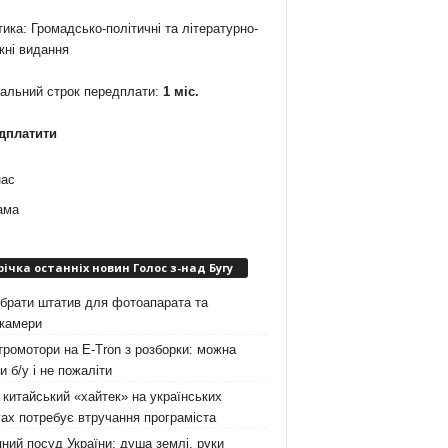
ика: Громадсько-політичні та літературно-
жні видання
мальний строк передплати:
1 міс.
дплатити
нас
ама
річка останніх новин Голос з-над Бугу
брати штатив для фотоапарата та
окамери
ромотори на E-Tron з розборки: можна
и б/у і не пожаліти
китайський «хайтек» на українських
ах потребує втручання програміста
ний посуд України: душа землі, руки