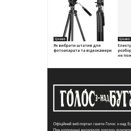
Цікаво
Цікаво
Як вибрати штатив для
Електр
фотоапарата та відеокамери
розбор
не по
Офіційний веб-портал газети Голос з-над Бу
При копіюванні матеріалів порталу відкрит