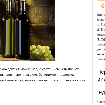
Щоб о
зробі
1. За
2. Вк
отри
3. Оф
замов
доста
на як
замо
е обходиться майже жодне свято. Більшість тих, хто
Пе
 як правильно пити вино. Зупинимося на деяких
ви
приймати колір, запах і смак цього алкогольного напою.
Ін
Часоп