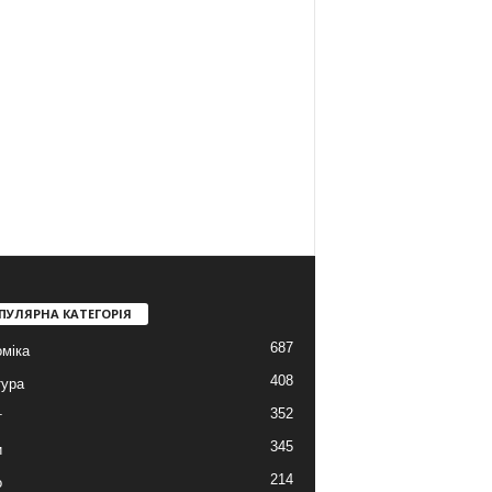
ПУЛЯРНА КАТЕГОРІЯ
687
міка
408
тура
352
т
345
и
214
о