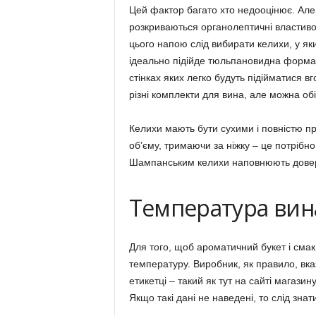
Цей фактор багато хто недооцінює. Але,
розкриваються органолептичні властивос
цього напою слід вибирати келихи, у я
ідеально підійде тюльпановидна форма. Д
стінках яких легко будуть підійматися в
різні комплекти для вина, але можна обі
Келихи мають бути сухими і повністю пр
об’єму, тримаючи за ніжку – це потрібн
Шампанським келихи наповнюють довер
Температура вин
Для того, щоб ароматичний букет і смак
температуру. Виробник, як правило, вк
етикетці – такий як тут на сайті магазин
Якщо такі дані не наведені, то слід зн