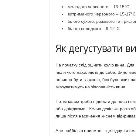
молодого червоного – 13-15°С;
витриманого червоного – 15-17°С
білого сухого, рожевого та ігристо
білого солодкого – 9-12°С.
Як дегустувати в
На початку слід оцінити колір вина. Для
після чого нахиляють до себе. Вино має
повинна бути гладкою, без будь-яких ча
вказуватимуть на зіпсованість вина.
Потім келих треба піднести до носа і в
або дріжджами. Келих декілька разів обе
лише після насичення киснем відкриваєт
Але найбільш приємне – це відчуття сма