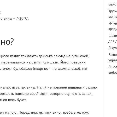
майст
Труби
;
монта
го вина – 7-10°С;
Як у
креди
Шахи,
ино?
для д
Лікув
Бізне
 цього келих тримають декілька секунд на рівні очей,
управ
 переливатися на світлі і блищати. Його поверхня
Лінол
сточок і бульбашок (якщо це – не шампанське), які
вибра
изначають запах вина. Напій не повинен віддавати сіркою
ртають навколо своєї вісі і повторно оцінюють запах:
ься весь букет.
ку напою. Перед тим, як пити вино, треба в келиху,