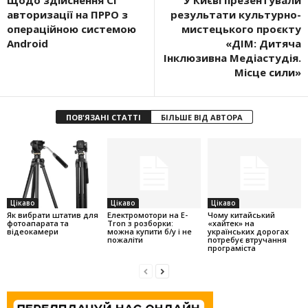
Щодо здійснення СГ
У Києві презентували
авторизації на ПРРО з
результати культурно-
операційною системою
мистецького проєкту
Android
«ДІМ: Дитяча
Інклюзивна Медіастудія.
Місце сили»
ПОВ'ЯЗАНІ СТАТТІ
БІЛЬШЕ ВІД АВТОРА
Цікаво
Цікаво
Цікаво
Як вибрати штатив для
Електромотори на E-
Чому китайський
фотоапарата та
Tron з розборки:
«хайтек» на
відеокамери
можна купити б/у і не
українських дорогах
пожаліти
потребує втручання
програміста