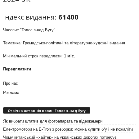
Індекс видання:
61400
Часопис "Голос з-над Бугу"
Тематика: Громадсько-політичні та літературно-художні видання
Мінімальний строк передплати:
1 міс.
Передплатити
Про нас
Реклама
Стрічка останніх новин Голос з-над Бугу
Як вибрати штатив для фотоапарата та відеокамери
Електромотори на E-Tron з розборки: можна купити б/у і не пожаліти
Чому китайський «хайтек» на українських дорогах потребує