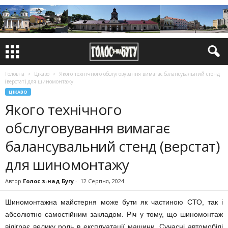
Головна
Цікаво
Якого технічного обслуговування вимагає балансувальний стенд
(верстат) для шиномонтажу
ЦІКАВО
Якого технічного
обслуговування вимагає
балансувальний стенд (верстат)
для шиномонтажу
Автор
Голос з-над Бугу
-
12 Серпня, 2024
Шиномонтажна майстерня може бути як частиною СТО, так і
абсолютно самостійним закладом. Річ у тому, що шиномонтаж
відіграє велику роль в експлуатації машини. Сучасні автомобілі