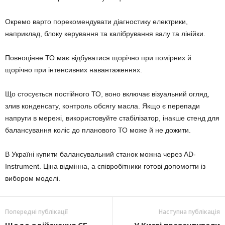
Окремо варто порекомендувати діагностику електрики,
наприклад, блоку керування та калібрування валу та лінійки.
Повноцінне ТО має відбуватися щорічно при помірних й
щорічно при інтенсивних навантаженнях.
Що стосується постійного ТО, воно включає візуальний огляд,
злив конденсату, контроль обсягу масла. Якщо є перепади
напруги в мережі, використовуйте стабілізатор, інакше стенд для
балансування коліс до планового ТО може й не дожити.
В Україні купити балансувальний станок можна через AD-
Instrument. Ціна відмінна, а співробітники готові допомогти із
вибором моделі.
Попередні публікації
Наступна публікація