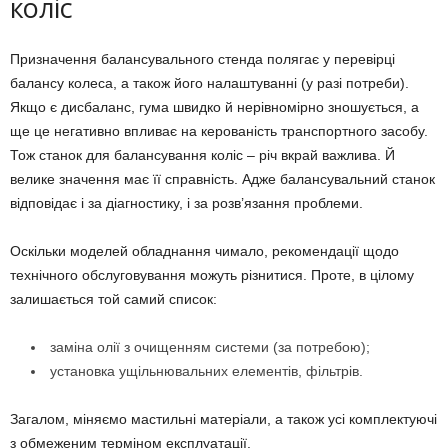
коліс
Призначення балансувального стенда полягає у перевірці
балансу колеса, а також його налаштуванні (у разі потреби).
Якщо є дисбаланс, гума швидко й нерівномірно зношується, а
ще це негативно впливає на керованість транспортного засобу.
Тож станок для балансування коліс – річ вкрай важлива. Й
велике значення має її справність. Адже балансувальний станок
відповідає і за діагностику, і за розв’язання проблеми.
Оскільки моделей обладнання чимало, рекомендації щодо
технічного обслуговування можуть різнитися. Проте, в цілому
залишається той самий список:
заміна олії з очищенням системи (за потребою);
установка ущільнювальних елементів, фільтрів.
Загалом, міняємо мастильні матеріали, а також усі комплектуючі
з обмеженим терміном експлуатації.