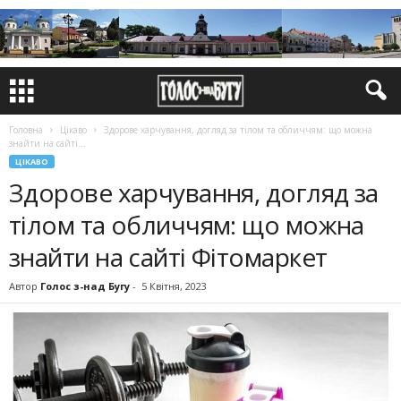
Головна
Цікаво
Здорове харчування, догляд за тілом та обличчям: що можна
знайти на сайті...
ЦІКАВО
Здорове харчування, догляд за
тілом та обличчям: що можна
знайти на сайті Фітомаркет
Автор
Голос з-над Бугу
-
5 Квітня, 2023