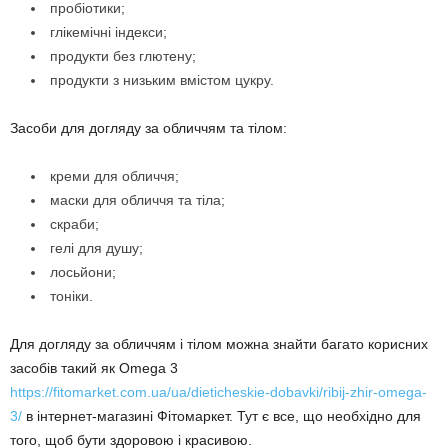
пробіотики;
глікемічні індекси;
продукти без глютену;
продукти з низьким вмістом цукру.
Засоби для догляду за обличчям та тілом:
креми для обличчя;
маски для обличчя та тіла;
скраби;
гелі для душу;
лосьйони;
тоніки.
Для догляду за обличчям і тілом можна знайти багато корисних
засобів такий як Omega 3
https://fitomarket.com.ua/ua/dieticheskie-dobavki/ribij-zhir-omega-
3/
в інтернет-магазині Фітомаркет. Тут є все, що необхідно для
того, щоб бути здоровою і красивою.