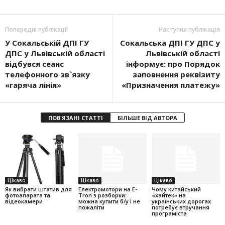
Попередні публікації
Наступна публікація
У Сокальській ДПІ ГУ
Сокальська ДПІ ГУ ДПС у
ДПС у Львівській області
Львівській області
відбувся сеанс
інформує: про Порядок
телефонного зв`язку
заповнення реквізиту
«гаряча лінія»
«Призначення платежу»
ПОВ'ЯЗАНІ СТАТТІ
БІЛЬШЕ ВІД АВТОРА
Цікаво
Цікаво
Цікаво
Як вибрати штатив для
Електромотори на E-
Чому китайський
фотоапарата та
Tron з розборки:
«хайтек» на
відеокамери
можна купити б/у і не
українських дорогах
пожаліти
потребує втручання
програміста