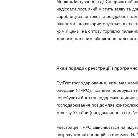
Меню «Листування з ДПС» приватної ча
надіслати лист, який містить заяву та д
виробництва, оптової та роздрібної то
рідинами, що використовуються в електр
крім ліцензії на оптову торгівлю пальним
торгівлю пальним, зберігання пального
Який порядок реєстрації ї програмн
Суб’єкт господарювання, який має намі
операцій (ПРРО), повинен перебувати н
перебувати його господарська одиниця,
господарювання повідомляє контролюючи
кодексу України (повідомлення за ф. №
Реєстрація ПРРО здійснюється на підст
розрахункових операцій за формою № 1