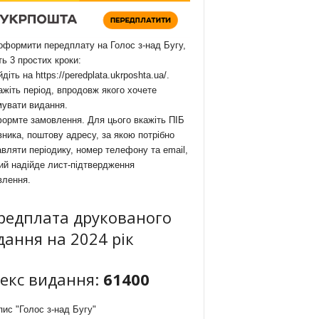
формити передплату на Голос з-над Бугу,
ть 3 простих кроки:
йдіть на
https://peredplata.ukrposhta.ua/
.
ажіть період, впродовж якого хочете
мувати видання.
ормте замовлення. Для цього вкажіть ПІБ
ника, поштову адресу, за якою потрібно
вляти періодику, номер телефону та email,
ий надійде лист-підтвердження
влення.
редплата друкованого
дання на 2024 рік
декс видання:
61400
ис "Голос з-над Бугу"