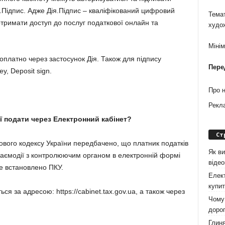
.Підпис. Адже Дія.Підпис – кваліфікований цифровий
Темат
отримати доступ до послуг податкової онлайн та
худо
Міні
платно через застосунок Дія. Також для підпису
Пере
y, Deposit sign.
Про 
Рекл
ї подати через Електронний кабінет?
Ст
ткового кодексу України передбачено, що платник податків
Як ви
заємодії з контролюючим органом в електронній формі
віде
е встановлено ПКУ.
Елект
купит
ся за адресою: https://cabinet.tax.gov.ua, а також через
Чому 
дорог
Глиня