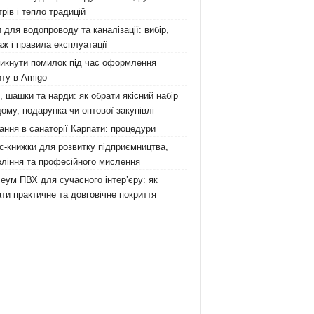
рів і тепло традицій
 для водопроводу та каналізації: вибір,
ж і правила експлуатації
никнути помилок під час оформлення
ту в Amigo
 шашки та нарди: як обрати якісний набір
ому, подарунка чи оптової закупівлі
ання в санаторії Карпати: процедури
с-книжки для розвитку підприємництва,
ління та професійного мислення
еум ПВХ для сучасного інтер’єру: як
ти практичне та довговічне покриття