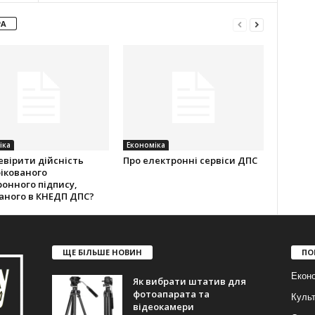
РА
іка
Економіка
евірити дійсність
Про електронні сервіси ДПС
ікованого
онного підпису,
аного в КНЕДП ДПС?
ЩЕ БІЛЬШЕ НОВИН
ПО
Еконо
Як вибрати штатив для
фотоапарата та
Куль
відеокамери