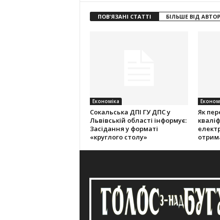
ПОВ'ЯЗАНІ СТАТТІ
БІЛЬШЕ ВІД АВТО
Економіка
Економ
Cокальська ДПІ ГУ ДПС у
Як пер
Львівській області інформує:
кваліф
Засідання у форматі
електр
«круглого столу»
отрим