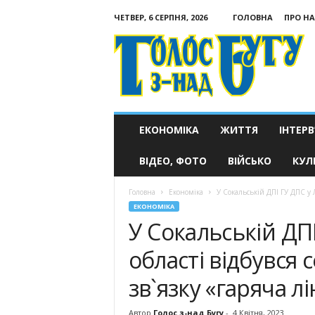
ЧЕТВЕР, 6 СЕРПНЯ, 2026
ГОЛОВНА
ПРО НА
Голос
з-
над
Бугу
ЕКОНОМІКА
ЖИТТЯ
ІНТЕРВ
ВІДЕО, ФОТО
ВІЙСЬКО
КУЛ
Головна
Економіка
У Сокальській ДПІ ГУ ДПС у Ль
ЕКОНОМІКА
У Сокальській ДПІ
області відбувся
зв`язку «гаряча лі
Автор
Голос з-над Бугу
-
4 Квітня, 2023