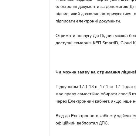
електронні документи за допомогою Дія
підпис, який дозволяє авторизуватися, 
підписати електронні документи.
Отримати послугу Дія.Підпис можна безо
доступні «хмарні» КЕП SmartID, Cloud Ke
Чи можна заяву на отримання ліцензі
Підпунктом 17.1.13 п. 17.1 ст. 17 Пода
має право самостійно обирати спосіб в
через Електронний кабінет, якщо інше н
Вхід до Електронного кабінету здійснюєть
офіційний вебпортал ДПС.