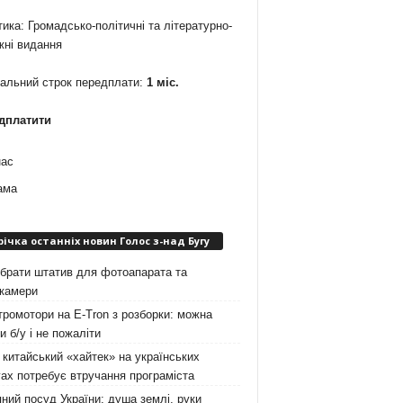
ика: Громадсько-політичні та літературно-
жні видання
мальний строк передплати:
1 міс.
дплатити
нас
ама
річка останніх новин Голос з-над Бугу
брати штатив для фотоапарата та
окамери
ромотори на E-Tron з розборки: можна
и б/у і не пожаліти
китайський «хайтек» на українських
ах потребує втручання програміста
ний посуд України: душа землі, руки