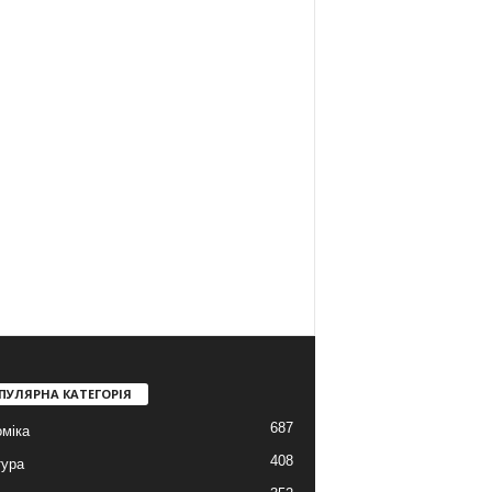
ПУЛЯРНА КАТЕГОРІЯ
687
міка
408
тура