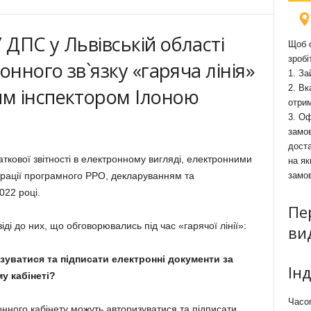
 ДПС у Львівській області
Щоб о
зробі
онного зв`язку «гаряча лінія»
1. За
2. Вк
м інспектором Ілоною
отри
3. Оф
замов
доста
кової звітності в електронному вигляді, електронними
на як
рації програмного РРО, декларуванням та
замо
022 році.
Пе
іді до них, що обговорювались під час «гарячої лінії»:
ви
зуватися та підписати електронні документи за
Ін
у кабінеті?
Часоп
онного кабінету можуть авторизуватися та підписати