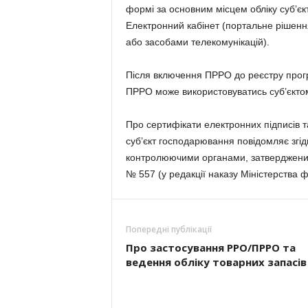
формі за основним місцем обліку суб’єк
Електронний кабінет (портальне рішенн
або засобами телекомунікацій).
Після включення ПРРО до реєстру прогр
ПРРО може використовуватись суб’єкто
Про сертифікати електронних підписів 
суб’єкт господарювання повідомляє згі
контролюючими органами, затвердженим 
№ 557 (у редакції наказу Міністерства ф
Попередні публікації
Про застосування РРО/ПРРО та
ведення обліку товарних запасів