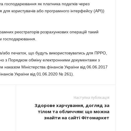
та господарювання як платника податків через
я для користувачів або програмного інтерфейсу (АРІ))
амних реєстраторів розрахункових операцій такий
м господарювання.
та/або печаток, що будуть використовуватись для ПРРО,
дно з Порядком обміну електронними документами з
наказом Міністерства фінансів України від 06.06.2017
інансів України від 01.06.2020 № 261).
Наступна публікація
Здорове харчування, догляд за
тілом та обличчям: що можна
знайти на сайті Фітомаркет