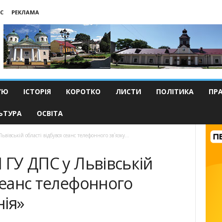
С
РЕКЛАМА
’Ю
ІСТОРІЯ
КОРОТКО
ЛИСТИ
ПОЛІТИКА
ПР
ЬТУРА
ОСВІТА
вівській області відбувся сеанс телефонного зв`язку...
 ГУ ДПС у Львівській
 сеанс телефонного
нія»