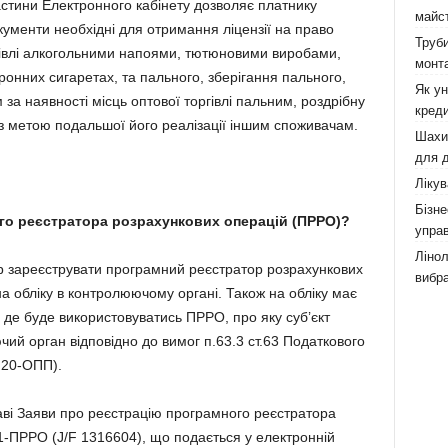
стини Електронного кабінету дозволяє платнику
майст
окументи необхідні для отримання ліцензії на право
Труби
ргівлі алкогольними напоями, тютюновими виробами,
монта
онних сигаретах, та пального, зберігання пального,
Як у
 за наявності місць оптової торгівлі пальним, роздрібну
креди
 з метою подальшої його реалізації іншим споживачам.
Шахи,
для д
Лікув
Бізне
ого реєстратора розрахункових операцій (ПРРО)?
управ
Лінол
р зареєструвати програмний реєстратор розрахункових
вибра
а обліку в контролюючому органі. Також на обліку має
 де буде використовуватись ПРРО, про яку суб’єкт
й орган відповідно до вимог п.63.3 ст.63 Податкового
 20-ОПП).
аві Заяви про реєстрацію програмного реєстратора
-ПРРО (J/F 1316604), що подається у електронній