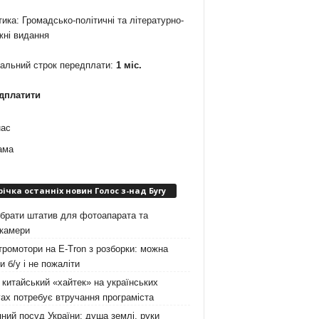
ика: Громадсько-політичні та літературно-
жні видання
мальний строк передплати:
1 міс.
дплатити
нас
ама
річка останніх новин Голос з-над Бугу
брати штатив для фотоапарата та
окамери
ромотори на E-Tron з розборки: можна
и б/у і не пожаліти
китайський «хайтек» на українських
ах потребує втручання програміста
ний посуд України: душа землі, руки