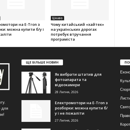
Цікаво
омотори на E-Tron з
Чому китайський «хайтек»
ки: можна купити б/у і
на українських дорогах
жаліти
потребує втручання
програміста
ЩЕ БІЛЬШЕ НОВИН
ПО
Еконо
Як вибрати штатив для
фотоапарата та
Куль
відеокамери
Спор
28 Липня, 2026
Лист
Електромотори на E-Tron з
гу.
Свят
розборки: можна купити б/
е для
у і не пожаліти
ве!
Прав
27 Липня, 2026
Корот