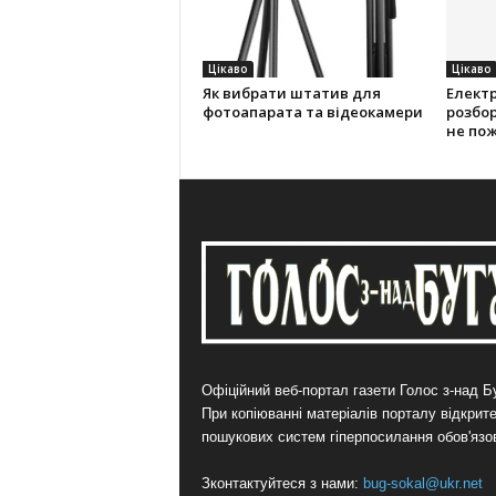
Цікаво
Цікаво
Як вибрати штатив для
Електр
фотоапарата та відеокамери
розбор
не по
Офіційний веб-портал газети Голос з-над Бу
При копіюванні матеріалів порталу відкрит
пошукових систем гіперпосилання обов'язо
Зконтактуйтеся з нами:
bug-sokal@ukr.net