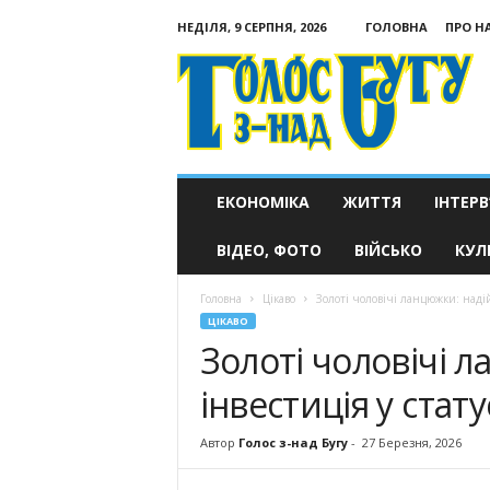
НЕДІЛЯ, 9 СЕРПНЯ, 2026
ГОЛОВНА
ПРО Н
Голос
з-
над
Бугу
ЕКОНОМІКА
ЖИТТЯ
ІНТЕРВ
ВІДЕО, ФОТО
ВІЙСЬКО
КУЛ
Головна
Цікаво
Золоті чоловічі ланцюжки: надій
ЦІКАВО
Золоті чоловічі 
інвестиція у стату
Автор
Голос з-над Бугу
-
27 Березня, 2026