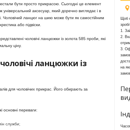
рестали бути просто прикрасою. Сьогодні це елемент
кож універсальний аксесуар, який доречно виглядає і в
зі. Чоловічий ланцюг на шию може бути як самостійним
Щоб о
хрестика або підвіски.
зробі
1. За
2. Вк
редставлені чоловічі ланцюжки із золота 585 проби, які
отри
мальну ціну.
3. Оф
замов
 чоловічі ланцюжки із
доста
на як
замо
Пе
алів для чоловічих прикрас. Його обирають за
ви
і основні переваги:
Ін
мін служби;
Часоп