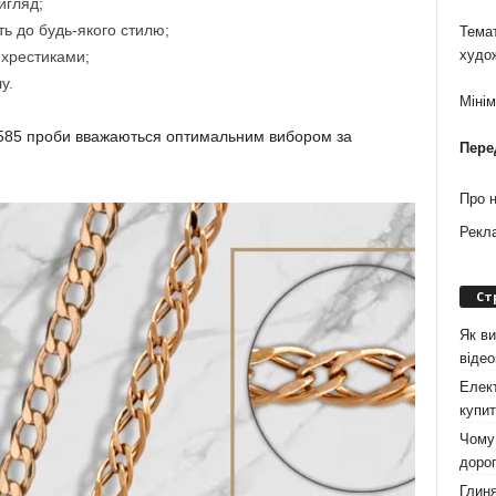
игляд;
ть до будь-якого стилю;
Темат
худо
 хрестиками;
у.
Міні
а 585 проби вважаються оптимальним вибором за
Пере
Про 
Рекл
Ст
Як ви
віде
Елект
купит
Чому 
дорог
Глиня