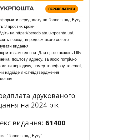
формити передплату на Голос з-над Бугу,
ть 3 простих кроки:
йдіть на
https://peredplata.ukrposhta.ua/
.
ажіть період, впродовж якого хочете
мувати видання.
ормте замовлення. Для цього вкажіть ПІБ
ника, поштову адресу, за якою потрібно
вляти періодику, номер телефону та email,
ий надійде лист-підтвердження
влення.
редплата друкованого
дання на 2024 рік
декс видання:
61400
ис "Голос з-над Бугу"