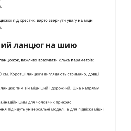
.
южок під хрестик, варто звернути увагу на міцні
и.
чий ланцюг на шию
ланцюжок, важливо врахувати кілька параметрів:
0 см. Коротші ланцюги виглядають стримано, довші
ланцюг, тим він міцніший і дорожчий. Ціна напряму
найнадійнішим для чоловічих прикрас.
я підійдуть універсальні моделі, а для підвіски міцні