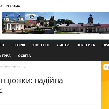
АС
РЕКЛАМА
’Ю
ІСТОРІЯ
КОРОТКО
ЛИСТИ
ПОЛІТИКА
ПР
ЬТУРА
ОСВІТА
на інвестиція у статус
ланцюжки: надійна
с