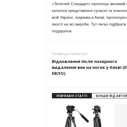
«Золотий Стандарт» пропонує великий ви
каталозі представлені сучасні та класич
всій Україні, зокрема в Києві, пропоную
якості на всі вироби. Тут легко підібрат
подарунок.
Попередні публікації
Відновлення після лазерного
видалення вен на ногах у Києві (
ЕВЛО)
ПОВ'ЯЗАНІ СТАТТІ
БІЛЬШЕ ВІД АВТО