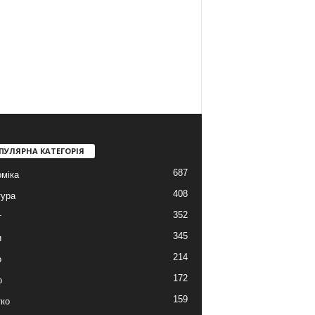
ПУЛЯРНА КАТЕГОРІЯ
687
міка
408
тура
352
т
345
и
214
о
172
о
159
ко