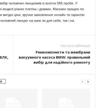
бір чоловічих ланцюжків із золота 585 проби. У
ні моделі різних плетінь і довжин. Магазин працює по
чи вигідні ціни, зручне замовлення онлайн та гарантію
и чоловічий ланцюг на шию як для себе, так і на
Наступна публікація
Ремкомплекти та мембрани
ЕВЛК,
вакуумного насоса BMW: правильний
вибір для надійного ремонту
РА