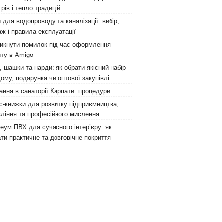
рів і тепло традицій
 для водопроводу та каналізації: вибір,
ж і правила експлуатації
никнути помилок під час оформлення
ту в Amigo
 шашки та нарди: як обрати якісний набір
ому, подарунка чи оптової закупівлі
ання в санаторії Карпати: процедури
с-книжки для розвитку підприємництва,
ління та професійного мислення
еум ПВХ для сучасного інтер’єру: як
ти практичне та довговічне покриття