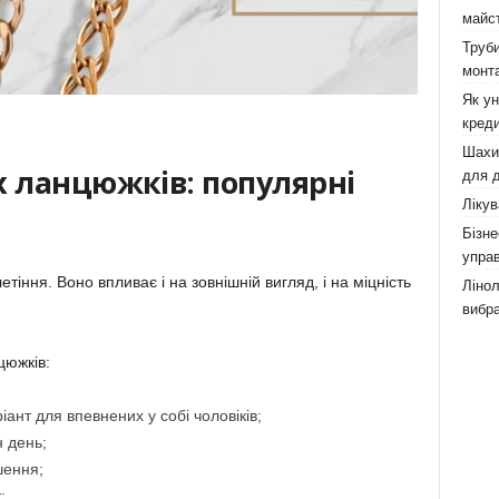
майст
Труби
монта
Як у
креди
Шахи,
х ланцюжків: популярні
для д
Лікув
Бізне
управ
тіння. Воно впливає і на зовнішній вигляд, і на міцність
Лінол
вибра
цюжків:
іант для впевнених у собі чоловіків;
н день;
шення;
;