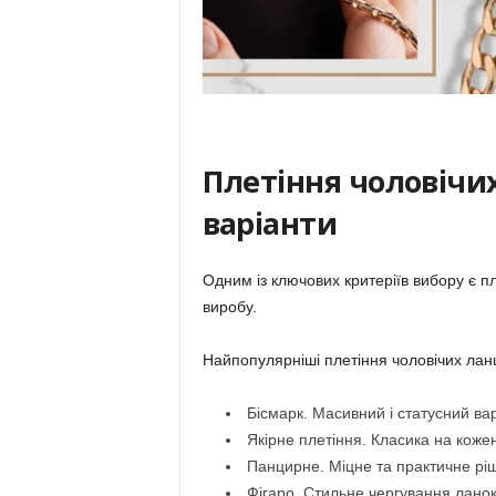
Плетіння чоловічи
варіанти
Одним із ключових критеріїв вибору є пле
виробу.
Найпопулярніші плетіння чоловічих лан
Бісмарк. Масивний і статусний вар
Якірне плетіння. Класика на коже
Панцирне. Міцне та практичне рі
Фігаро. Стильне чергування ланок