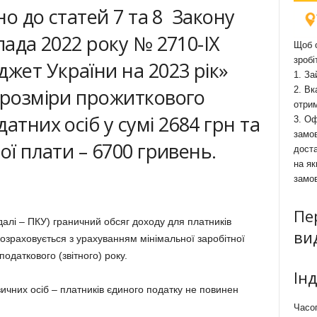
дно до статей 7 та 8 Закону
пада 2022 року № 2710-ІХ
Щоб о
зробі
жет України на 2023 рік»
1. За
 розміри прожиткового
2. Вк
отри
атних осіб у сумі 2684 грн та
3. Оф
замов
ої плати – 6700 гривень.
доста
на як
замо
Пе
далі – ПКУ) граничний обсяг доходу для платників
ви
розраховується з урахуванням мінімальної заробітної
податкового (звітного) року.
Ін
зичних осіб – платників єдиного податку не повинен
Часоп