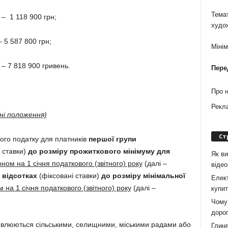
Темат
 – 1 118 900 грн;
худо
– 5 587 800 грн;
Міні
 – 7 818 900 гривень.
Пере
Про 
Рекл
ні положення)
Ст
иного податку для платників
першої групи
 ставки)
до розміру прожиткового мінімуму для
Як ви
ном на 1 січня податкового (звітного) року
(далі –
віде
 відсотках
(фіксовані ставки)
до розміру мінімальної
Елект
 на 1 січня податкового (звітного) року
(далі –
купит
Чому 
дорог
новлюються сільськими, селищними, міськими радами або
Глиня