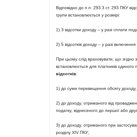
Відповідно до п.п. 293.3 ст. 293 ПКУ від
групи встановлюється у розмірі:
1) 3 відсотки доходу – у разі сплати под
2) 5 відсотків доходу – у разі включенн
При цьому слід враховувати, що згідно з
встановлюється для платників єдиного п
відсотків
:
1) до суми перевищення обсягу доходу, в
2) до доходу, отриманого від провадженн
податку, віднесеного до першої або друг
3) до доходу, отриманого при застосуван
розділу XIV ПКУ;