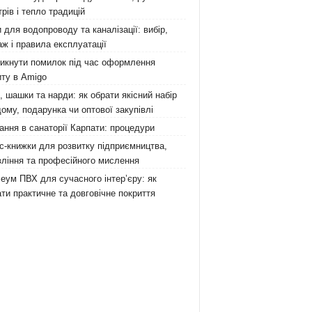
рів і тепло традицій
 для водопроводу та каналізації: вибір,
ж і правила експлуатації
никнути помилок під час оформлення
ту в Amigo
 шашки та нарди: як обрати якісний набір
ому, подарунка чи оптової закупівлі
ання в санаторії Карпати: процедури
с-книжки для розвитку підприємництва,
ління та професійного мислення
еум ПВХ для сучасного інтер’єру: як
ти практичне та довговічне покриття