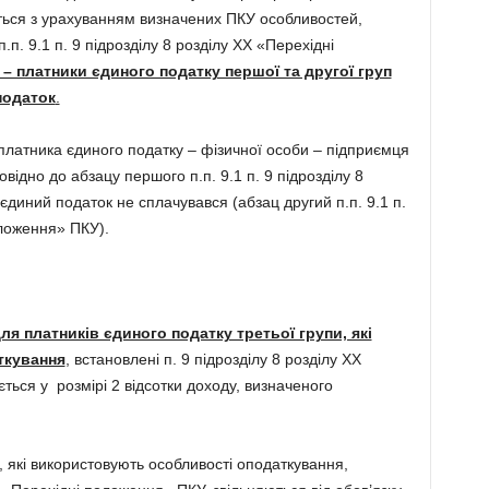
ться з урахуванням визначених ПКУ особливостей,
.п. 9.1 п. 9 підрозділу 8 розділу ХХ «Перехідні
– платники єдиного податку першої та другої груп
податок
.
латника єдиного податку – фізичної особи – підприємця
овідно до абзацу першого п.п. 9.1 п. 9 підрозділу 8
диний податок не сплачувався (абзац другий п.п. 9.1 п.
оложення» ПКУ).
ля платників єдиного податку третьої групи, які
ткування
, встановлені п. 9 підрозділу 8 розділу ХХ
ься у розмірі 2 відсотки доходу, визначеного
, які використовують особливості оподаткування,