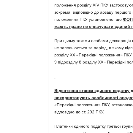
положення розділу XIV ПКУ застосовую
зокрема, відповідно до абзацу першого п
положення» ПКУ установлено, що
ФОП 
мають право не сплачувати єдиний 
При цьому такими особами декларація п
не заповнюється за період, в якому відп
розділу ХХ «Перехідні положення» ПКУ є
9 підрозділу 8 розділу ХХ «Перехідні п
Відсоткова ставка єдиного податку д
використовують особливості опода
«Перехідні положення» ПКУ, встановлюєт
відповідно до ст. 292 ПКУ.
Платники єдиного податку третьої групи