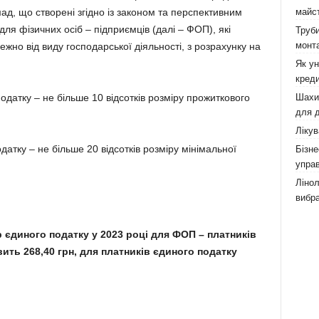
майст
д, що створені згідно із законом та перспективним
я фізичних осіб – підприємців (далі – ФОП), які
Труби
монта
ежно від виду господарської діяльності, з розрахунку на
Як у
креди
Шахи,
одатку – не більше 10 відсотків розміру прожиткового
для д
Лікув
датку – не більше 20 відсотків розміру мінімальної
Бізне
управ
Лінол
вибра
 єдиного податку у 2023 році для ФОП – платників
ить 268,40 грн, для платників єдиного податку