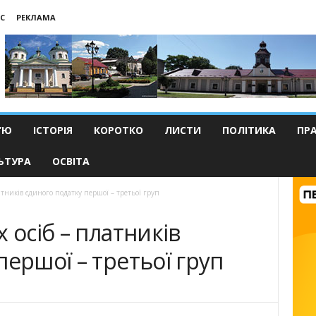
С
РЕКЛАМА
’Ю
ІСТОРІЯ
КОРОТКО
ЛИСТИ
ПОЛІТИКА
ПР
ЬТУРА
ОСВІТА
атників єдиного податку першої – третьої груп
 осіб – платників
першої – третьої груп