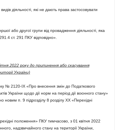
 видів діяльності, які не дають права застосовувати
ршої або другої групи від провадження діяльності, яка
291.4 ст. 291 ПКУ відповідно».
ітня 2022 року до припинення або скасування
иторії України)
оку № 2120-IХ «Про внесення змін до Податкового
ктів України щодо дії норм на період дії воєнного стану»
о новим п. 9 підрозділу 8 розділу ХХ «Перехідні
Перехідні положення» ПКУ тимчасово, з 01 квітня 2022
ного, надзвичайного стану на території України,