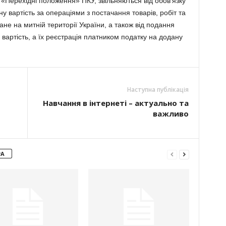
Х «Перехідні положення» ПКУ, звільняються від обов’язку
 вартість за операціями з постачання товарів, робіт та
не на митній території України, а також від подання
у вартість, а їх реєстрація платником податку на додану
Наступна публікація
Навчання в інтернеті – актуально та
важливо
РА