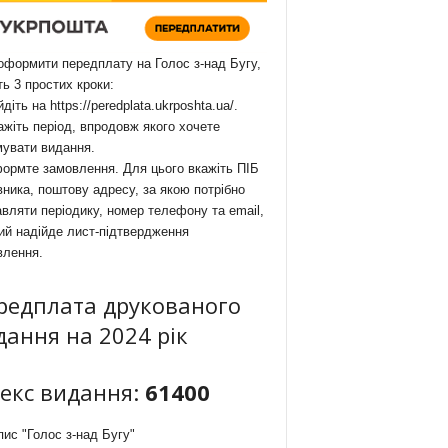
формити передплату на Голос з-над Бугу,
ть 3 простих кроки:
йдіть на
https://peredplata.ukrposhta.ua/
.
ажіть період, впродовж якого хочете
мувати видання.
ормте замовлення. Для цього вкажіть ПІБ
ника, поштову адресу, за якою потрібно
вляти періодику, номер телефону та email,
ий надійде лист-підтвердження
влення.
редплата друкованого
дання на 2024 рік
декс видання:
61400
ис "Голос з-над Бугу"