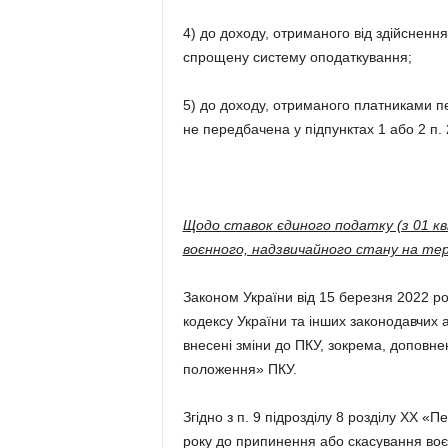
4) до доходу, отриманого від здійснення
спрощену систему оподаткування;
5) до доходу, отриманого платниками пе
не передбачена у підпунктах 1 або 2 п. 
Щодо ставок єдиного податку (з 01 кв
воєнного, надзвичайного стану на тер
Законом України від 15 березня 2022 р
кодексу України та інших законодавчих а
внесені зміни до ПКУ, зокрема, доповнен
положення» ПКУ.
Згідно з п. 9 підрозділу 8 розділу ХХ «
року до припинення або скасування воєн