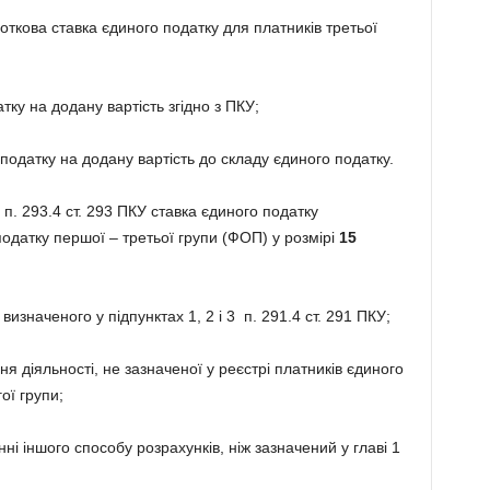
соткова ставка єдиного податку для платників третьої
атку на додану вартість згідно з ПКУ;
я податку на додану вартість до складу єдиного податку.
 п. 293.4 ст. 293 ПКУ ставка єдиного податку
одатку першої – третьої групи (ФОП) у розмірі
15
изначеного у підпунктах 1, 2 і 3 п. 291.4 ст. 291 ПКУ;
я діяльності, не зазначеної у реєстрі платників єдиного
ої групи;
ні іншого способу розрахунків, ніж зазначений у главі 1