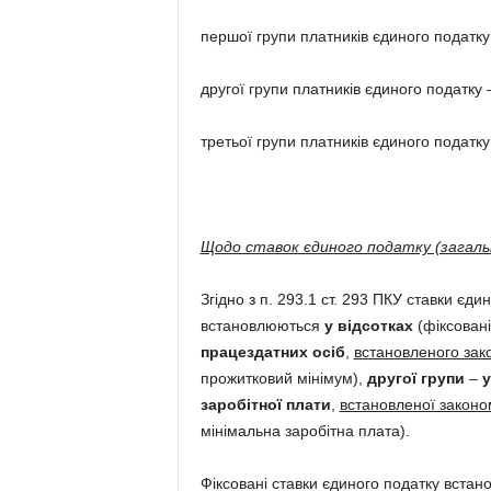
першої групи платників єдиного податку
другої групи платників єдиного податку 
третьої групи платників єдиного податку
Щодо ставок єдиного податку (загаль
Згідно з п. 293.1 ст. 293 ПКУ ставки єд
встановлюються
у відсотках
(фіксовані
працездатних осіб
,
встановленого зако
прожитковий мінімум),
другої групи
–
у
заробітної плати
,
встановленої законом
мінімальна заробітна плата).
Фіксовані ставки єдиного податку вста