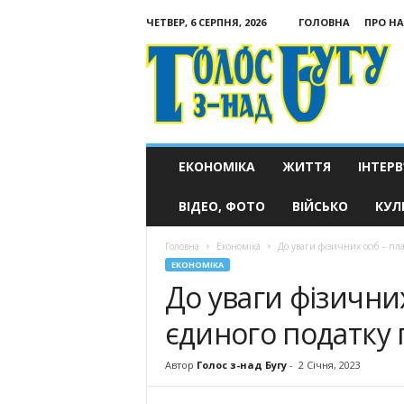
ЧЕТВЕР, 6 СЕРПНЯ, 2026
ГОЛОВНА
ПРО НА
Голос
з-
над
Бугу
ЕКОНОМІКА
ЖИТТЯ
ІНТЕРВ
ВІДЕО, ФОТО
ВІЙСЬКО
КУЛ
Головна
Економіка
До уваги фізичних осіб – пл
ЕКОНОМІКА
До уваги фізичних
єдиного податку 
Автор
Голос з-над Бугу
-
2 Січня, 2023