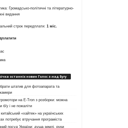
ика: Громадсько-політичні та літературно-
жні видання
мальний строк передплати:
1 міс.
дплатити
нас
ама
річка останніх новин Голос з-над Бугу
брати штатив для фотоапарата та
окамери
ромотори на E-Tron з розборки: можна
и б/у і не пожаліти
китайський «хайтек» на українських
ах потребує втручання програміста
ний посуд України: душа землі, руки