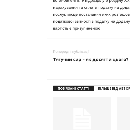
встановлені п. 9 підрозділу 8 розділу Х
нарахування та сплати податку на додану
послуг, місце постачання яких розташова
податкової звітності з податку на додан
вартість є призупиненою.
Попередні публікації
Тягучий сир – як досягти цього?
ПОВ'ЯЗАНІ СТАТТІ
БІЛЬШЕ ВІД АВТО