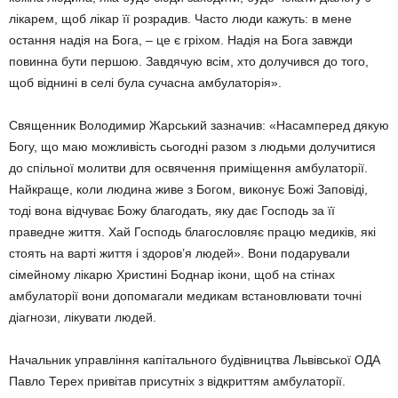
лікарем, щоб лікар її розрадив. Часто люди кажуть: в мене
остання надія на Бога, – це є гріхом. Надія на Бога завжди
повинна бути першою. Завдячую всім, хто долучився до того,
щоб віднині в селі була сучас­на амбулаторія».
Священник Володимир Жар­ський зазначив: «Насамперед дя­кую
Богу, що маю можливість сьо­годні разом з людьми долучитися
до спільної молитви для освячення приміщення амбулаторії.
Найкра­ще, коли людина живе з Богом, виконує Божі Заповіді,
тоді вона відчуває Божу благодать, яку дає Господь за її
праведне життя. Хай Господь благословляє працю ме­диків, які
стоять на варті життя і здоров’я людей». Вони подарували
сімейному лікарю Христині Боднар ікони, щоб на стінах
амбулаторії вони допомагали медикам вста­новлювати точні
діагнози, лікувати людей.
Начальник управління капіталь­ного будівництва Львівської ОДА
Павло Терех привітав присутніх з відкриттям амбулаторії.