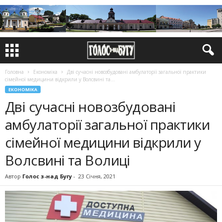
Головна
Економіка
Дві сучасні но­возбудовані амбулаторії загальної практики
сімейної медицини від­крили у Волсвині та...
ЕКОНОМІКА
Дві сучасні но­возбудовані
амбулаторії загальної практики
сімейної медицини від­крили у
Волсвині та Волиці
Автор
Голос з-над Бугу
-
23 Січня, 2021