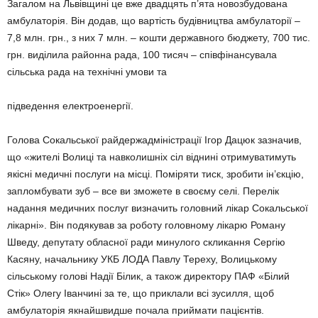
Загалом на Львівщині це вже двадцять п’ята новозбудована
амбулаторія. Він додав, що вартість будівництва амбулаторії –
7,8 млн. грн., з них 7 млн. – кошти державного бюдже­ту, 700 тис.
грн. виділила районна рада, 100 тисяч – співфінансувала
сільська рада на технічні умови та
підведення електроенергії.
Голова Сокальської райдержад­міністрації Ігор Дацюк зазначив,
що «жителі Волиці та навколишніх сіл віднині отримуватимуть
якісні медичні послуги на місці. Поміряти тиск, зробити ін’єкцію,
запломбува­ти зуб – все ви зможете в своєму селі. Перелік
надання медичних послуг визначить головний лікар Сокальської
лікарні». Він подяку­вав за роботу головному лікарю Роману
Шведу, депутату обласної ради минулого скликання Сергію
Касяну, начальнику УКБ ЛОДА Павлу Тереху, Волицькому
сільському голові Надії Білик, а також директору ПАФ «Білий
Стік» Олегу Іванчині за те, що приклали всі зу­силля, щоб
амбулаторія якнай­швидше почала приймати паці­єнтів.