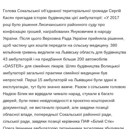
Голова Сокальської об’єднаної територіальної громади Сергій
Ка­сян пригадав історію будівництва цієї амбулаторії: «У 2017
році було рішення Лисичанського районного суду про
конфіскацію грошей, на­грабованих Януковичем в народу
України. Після цього Верховна Рада України прийняла рішення,
щоб частину цих коштів передати на сільську медицину. 380
мільйо­нів гривень виділили на Львівську область для будівництва
43 амбу­латорій і на придбання більше 200 автомобілів
«DASTER» для сімей­них лікарів. Шлях будівництва Во­лицької
амбулаторії загальної прак­тики сімейної медицини був
непростий. Перші 15 амбулаторій на Львівщині були здані в
експлуата­цію, тут було значно важче. Разом з сільським головою
Надією Білик ми відвідали чимало нарад, стука­ли в багато
дверей, були певні не­відповідності в проєктно-кошторис­ній
документації, не вистачало грошей, але завдяки позиції
обласної влади, попередньої Сокаль­ської районної ради,
сільської ра­ди, завдяки позиції керівника ПАФ «Білий Стік»
Олега Іванчини амбу­латорію титанічними зусиллями збудували.