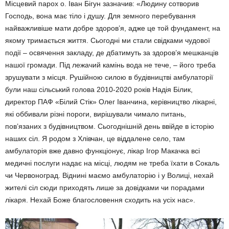
Місцевий парох о. Іван Бігун заз­начив: «Людину сотворив
Господь, вона має тіло і душу. Для земного перебування
найважливіше мати добре здоров’я, адже це той фун­дамент, на
якому тримається життя. Сьогодні ми стали свідками чудової
події – освячення закладу, де дбатимуть за здоров’я мешкан­ців
нашої громади. Під лежачий камінь вода не тече, – його треба
зрушувати з місця. Рушійною си­лою в будівництві амбулаторії
були наш сільський голова 2010-2020 років Надія Білик,
директор ПАФ «Білий Стік» Олег Іванчина, керів­ництво лікарні,
які оббивали різні пороги, вирішували чимало питань,
пов’язаних з будівництвом. Сьогод­нішній день ввійде в історію
наших сіл. Я родом з Хлівчан, це віддале­не село, там
амбулаторія вже дав­но функціонує, лікар Ігор Макачка всі
медичні послуги надає на місці, людям не треба їхати в Сокаль
чи Червоноград. Віднині маємо амбулаторію і у Волиці, нехай
жителі сіл сюди приходять лише за довідками чи порадами
лікаря. Нехай Боже благословення сходить на усіх нас».