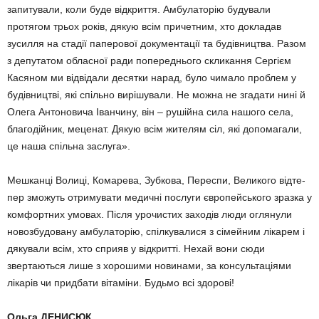
запитували, коли буде відкриття. Амбулаторію будували
протягом трьох років, дякую всім причетним, хто докла­дав
зусилля на стадії паперової документації та будівництва. Разом
з депутатом обласної ради попе­реднього скликання Сергієм
Кася­ном ми відвідали десятки нарад, було чимало проблем у
будівниц­тві, які спільно вирішували. Не можна не згадати нині й
Олега Ан­тоновича Іванчину, він – рушійна сила нашого села,
благодійник, меценат. Дякую всім жителям сіл, які допомагали,
це наша спільна заслуга».
Мешканці Волиці, Комарева, Зубкова, Переспи, Великого відте­
пер зможуть отримувати медичні послуги європейського зразка у
комфортних умовах. Після урочис­тих заходів люди оглянули
ново­збудовану амбулаторію, спілкува­лися з сімейним лікарем і
дякували всім, хто сприяв у відкритті. Нехай вони сюди
звертаються лише з хорошими новинами, за консуль­таціями
лікарів чи придбати вітамі­ни. Будьмо всі здорові!
Ольга ДЕНИСЮК.