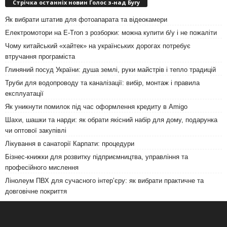
Стрічка останніх новин Голос з-над Бугу
Як вибрати штатив для фотоапарата та відеокамери
Електромотори на E-Tron з розборки: можна купити б/у і не пожаліти
Чому китайський «хайтек» на українських дорогах потребує
втручання програміста
Глиняний посуд України: душа землі, руки майстрів і тепло традицій
Труби для водопроводу та каналізації: вибір, монтаж і правила
експлуатації
Як уникнути помилок під час оформлення кредиту в Amigo
Шахи, шашки та нарди: як обрати якісний набір для дому, подарунка
чи оптової закупівлі
Лікування в санаторії Карпати: процедури
Бізнес-книжки для розвитку підприємництва, управління та
професійного мислення
Лінолеум ПВХ для сучасного інтер’єру: як вибрати практичне та
довговічне покриття