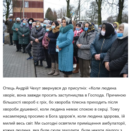
Отець Андрій Чехут звернувся до присутніх: «Коли людина
хворіє, вона завжди просить заступництва в Господа. Причиною
більшості хвороб є гріх, бо хвороба тілесна приходить після
хвороби душевної, коли людина немає спокою в серці. Тому
насамперед просимо в Бога здоров’я, коли людина здорова, їй
милий весь світ. Ми сьогодні освя­тили приміщення амбулаторії,
кож­на людина, яка буде сюди захо­дити, буде чекати діалогу з