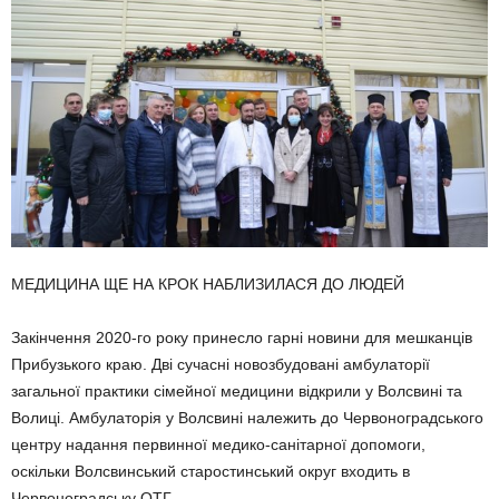
МЕДИЦИНА ЩЕ НА КРОК НАБЛИЗИЛАСЯ ДО ЛЮДЕЙ
Закінчення 2020-го року принес­ло гарні новини для мешканців
Прибузького краю. Дві сучасні но­возбудовані амбулаторії
загальної практики сімейної медицини від­крили у Волсвині та
Волиці. Амбу­латорія у Волсвині належить до Червоноградського
центру надан­ня первинної медико-санітарної допомоги,
оскільки Волсвинський старостинський округ входить в
Червоноградську ОТГ.