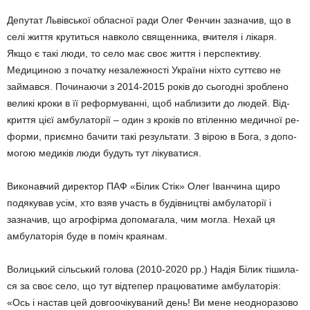
Депутат Львівської обласної ради Олег Фенчин зазначив, що в
селі життя крутиться навколо свя­щенника, вчителя і лікаря.
Якщо є такі люди, то село має своє життя і перспективу.
Медициною з початку незалежності України ніхто суттєво не
займався. Починаючи з 2014-2015 років до сьогодні зроб­лено
великі кроки в її реформуван­ні, щоб наблизити до людей. Від­
криття цієї амбулаторії – один з кроків по втіленню медичної ре­
форми, приємно бачити такі ре­зультати. З вірою в Бога, з допо­
могою медиків люди будуть тут лікуватися.
Виконавчий директор ПАФ «Бі­лик Стік» Олег Іванчина щиро
подякував усім, хто взяв участь в будівництві амбулаторії і
зазначив, що агрофірма допомагала, чим могла. Нехай ця
амбулаторія буде в поміч краянам.
Волицький сільський голова (2010-2020 рр.) Надія Білик тішила­
ся за своє село, що тут відтепер працюватиме амбулаторія:
«Ось і настав цей довгоочікуваний день! Ви мене неодноразово