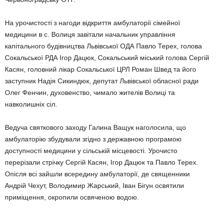
На урочистості з нагоди відкрит­тя амбулаторії сімейної
медицини в с. Волиця завітали начальник уп­равління
капітального будівництва Львівської ОДА Павло Терех, голо­ва
Сокальської РДА Ігор Дацюк, Сокальський міський голова Сергій
Касян, головний лікар Сокальської ЦРЛ Роман Швед та його
заступник Надія Сикиндюк, депутат Львів­ської обласної ради
Олег Фенчин, духовенство, чимало жителів Во­лиці та
навколишніх сіл.
Ведуча святкового заходу Гали­на Ващук наголосила, що
амбула­торію збудували згідно з державною програмою
доступності меди­цини у сільській місцевості. Урочис­то
перерізали стрічку Сергій Касян, Ігор Дацюк та Павло Терех.
Опісля всі зайшли всередину амбулаторії, де священники
Андрій Чехут, Воло­димир Жарський, Іван Бігун освяти­ли
приміщення, окропили освяче­ною водою.