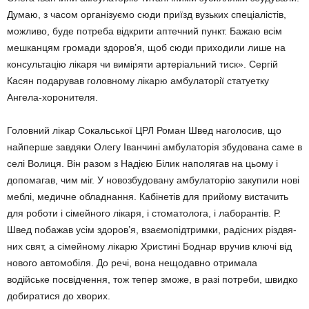
Думаю, з часом органі­зуємо сюди приїзд вузьких спеціа­лістів,
можливо, буде потреба відкрити аптечний пункт. Бажаю всім
мешканцям громади здоров’я, щоб сюди приходили лише на
кон­сультацію лікаря чи виміряти арте­ріальний тиск». Сергій
Касян пода­рував головному лікарю амбула­торії статуетку
Ангела-хоронителя.
Головний лікар Сокальської ЦРЛ Роман Швед наголосив, що
най­перше завдяки Олегу Іванчині амбулаторія збудована саме в
селі Волиця. Він разом з Надією Білик наполягав на цьому і
допомагав, чим міг. У новозбудовану амбулато­рію закупили нові
меблі, медичне обладнання. Кабінетів для прийому вистачить
для роботи і сімейного лікаря, і стоматолога, і лаборантів. Р.
Швед побажав усім здоров’я, взаємопідтримки, радісних різдвя­
них свят, а сімейному лікарю Хрис­тині Боднар вручив ключі від
нового автомобіля. До речі, вона нещо­давно отримала
водійське посвід­чення, тож тепер зможе, в разі потреби, швидко
добиратися до хворих.