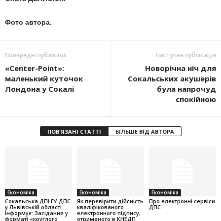
Фото автора.
Попередні публікації
Наступна публікація
«Center-Point»:
Новорічна ніч для
маленький куточок
Сокальських акушерів
Лондона у Сокалі
була напрочуд
спокійною
ПОВ'ЯЗАНІ СТАТТІ
БІЛЬШЕ ВІД АВТОРА
Економіка
Економіка
Економіка
Cокальська ДПІ ГУ ДПС
Як перевірити дійсність
Про електронні сервіси
у Львівській області
кваліфікованого
ДПС
інформує: Засідання у
електронного підпису,
форматі «круглого
отриманого в КНЕДП