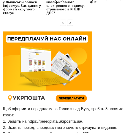
у Львівській області
кваліфікованого
ДПС
інформує: Засідання у
електронного підпису,
форматі «круглого
отриманого в КНЕДП
столу»
ДПС?
Щоб оформити передплату на Голос з-над Бугу, зробіть 3 простих
кроки:
1. Зайдіть на
https://peredplata.ukrposhta.ua/
.
2. Вкажіть період, впродовж якого хочете отримувати видання.