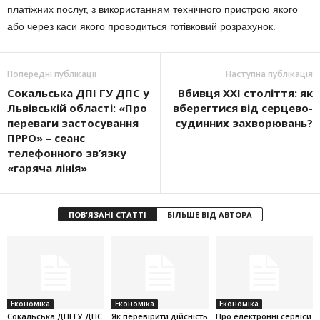
платіжних послуг, з використанням технічного пристрою якого
або через каси якого проводиться готівковий розрахунок.
Попередні публікації
Наступна публікація
Cокальська ДПІ ГУ ДПС у
Вбивця XXI століття: як
Львівській області: «Про
вберегтися від серцево-
переваги застосування
судинних захворювань?
ПРРО» – сеанс
телефонного зв’язку
«гаряча лінія»
ПОВ'ЯЗАНІ СТАТТІ
БІЛЬШЕ ВІД АВТОРА
Економіка
Економіка
Економіка
Cокальська ДПІ ГУ ДПС
Як перевірити дійсність
Про електронні сервіси