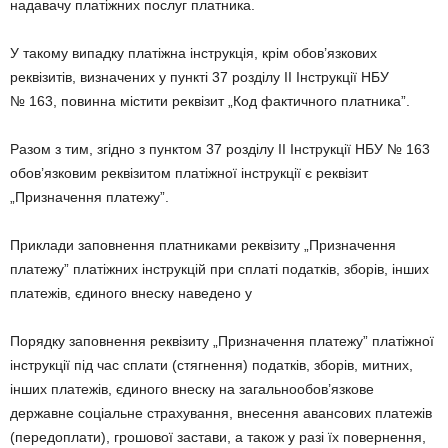
надавачу платіжних послуг платника.
У такому випадку платіжна інструкція, крім обов’язкових
реквізитів, визначених у пункті 37 розділу II Інструкції НБУ
№ 163, повинна містити реквізит „Код фактичного платника”.
Разом з тим, згідно з пунктом 37 розділу II Інструкції НБУ № 163
обов’язковим реквізитом платіжної інструкції є реквізит
„Призначення платежу”.
Приклади заповнення платниками реквізиту „Призначення
платежу” платіжних інструкцій при сплаті податків, зборів, інших
платежів, єдиного внеску наведено у
Порядку заповнення реквізиту „Призначення платежу” платіжної
інструкції під час сплати (стягнення) податків, зборів, митних,
інших платежів, єдиного внеску на загальнообов’язкове
державне соціальне страхування, внесення авансових платежів
(передоплати), грошової застави, а також у разі їх повернення,