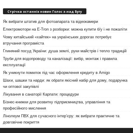
Стрічка останніх новин Голос з-над Бугу
Як вибрати штатив для фотоапарата та відеокамери
Електромотори на E-Tron з розборки: можна купити б/у і не пожаліти
Чому китайський «хайтек» на українських дорогах потребує
втручання програміста
Глиняний посуд України: душа землі, руки майстрів і тепло традицій
Труби для водопроводу та каналізації: вибір, монтаж і правила
експлуатації
Як уникнути помилок під час оформлення кредиту в Amigo
Шахи, шашки та нарди: як обрати якісний набір для дому, подарунка
чи оптової закупівлі
Лікування в санаторії Карпати: процедури
Бізнес-книжки для розвитку підприємництва, управління та
професійного мислення
Лінолеум ПВХ для сучасного інтер’єру: як вибрати практичне та
довговічне покриття