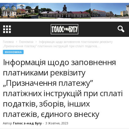
Головна
Економіка
Інформація щодо заповнення платниками реквізиту
„Призначення платежу” платіжних інструкцій при сплаті податків,...
ЕКОНОМІКА
Інформація щодо заповнення
платниками реквізиту
„Призначення платежу”
платіжних інструкцій при сплаті
податків, зборів, інших
платежів, єдиного внеску
Автор
Голос з-над Бугу
-
3 Жовтня, 2023