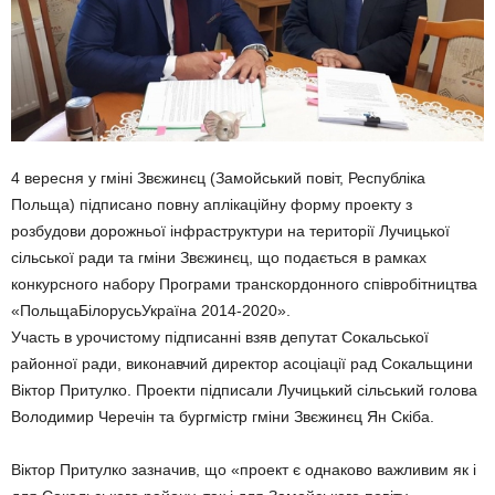
4 вересня у гміні Звєжинєц (Замойський повіт, Республіка
Польща) підписано повну аплікаційну форму проекту з
розбудови дорожньої інфраструктури на території Лучицької
сільської ради та гміни Звєжинєц, що подається в рамках
конкурсного набору Програми транскордонного співробітництва
«ПольщаБілорусьУкраїна 2014-2020».
Участь в урочистому підписанні взяв депутат Сокальської
районної ради, виконавчий директор асоціації рад Сокальщини
Віктор Притулко. Проекти підписали Лучицький сільський голова
Володимир Черечін та бургмістр гміни Звєжинєц Ян Скіба.
Віктор Притулко зазначив, що «проект є однаково важливим як і