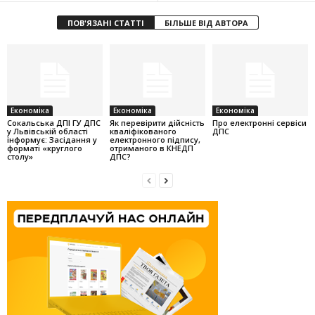
ПОВ'ЯЗАНІ СТАТТІ
БІЛЬШЕ ВІД АВТОРА
Економіка
Економіка
Економіка
Cокальська ДПІ ГУ ДПС
Як перевірити дійсність
Про електронні сервіси
у Львівській області
кваліфікованого
ДПС
інформує: Засідання у
електронного підпису,
форматі «круглого
отриманого в КНЕДП
столу»
ДПС?