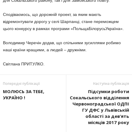
для Сокальського району, так і для Замойського повіту.
Сподіваємось, що дорожній проект, за яким мають
відремонтувати дорогу у селі Шарпанці, стане переможцем
цього конкурсу в рамках програми «ПольщаБілорусьУкраїна».
Володимир Черечін додав, що спільними зусиллями робимо
наші країни кращими, а людей – дружніми.
Світлана ПРИТУЛКО.
Попередні публікації
Наступна публікація
МОЛЮСЬ ЗА ТЕБЕ,
Підсумки роботи
УКРАЇНО !
Cокальського відділення
Червоноградської ОДПІ
ГУ ДФС у Львівській
області за дев’ять
місяців 2017 року