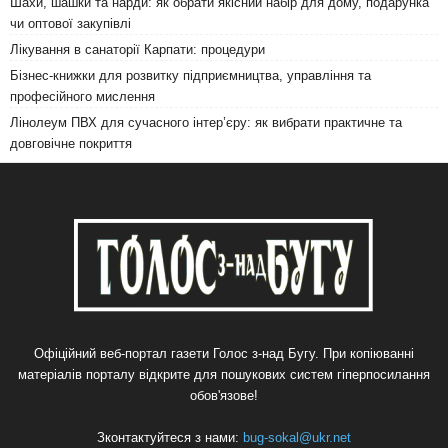
Шахи, шашки та нарди: як обрати якісний набір для дому, подарунка
чи оптової закупівлі
Лікування в санаторії Карпати: процедури
Бізнес-книжки для розвитку підприємництва, управління та
професійного мислення
Лінолеум ПВХ для сучасного інтер’єру: як вибрати практичне та
довговічне покриття
Офіційний веб-портал газети Голос з-над Бугу. При копіюванні
матеріалів порталу відкрите для пошукових систем гіперпосилання
обов'язове!
Зконтактуйтеся з нами:
bug-sokal@ukr.net