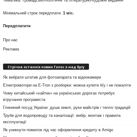
Тематика: Громадсько-політичні та літературно-художні видання
Мінімальний строк передплати:
1 міс.
Передплатити
Про нас
Реклама
Стрічка останніх новин Голос з-над Бугу
Як вибрати штатив для фотоапарата та відеокамери
Електромотори на E-Tron з розборки: можна купити б/у і не пожаліти
Чому китайський «хайтек» на українських дорогах потребує
втручання програміста
Глиняний посуд України: душа землі, руки майстрів і тепло традицій
Труби для водопроводу та каналізації: вибір, монтаж і правила
експлуатації
Як уникнути помилок під час оформлення кредиту в Amigo