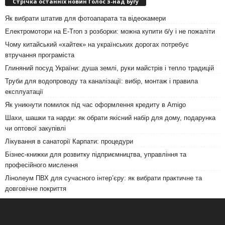
Стрічка останніх новин Голос з-над Бугу
Як вибрати штатив для фотоапарата та відеокамери
Електромотори на E-Tron з розборки: можна купити б/у і не пожаліти
Чому китайський «хайтек» на українських дорогах потребує
втручання програміста
Глиняний посуд України: душа землі, руки майстрів і тепло традицій
Труби для водопроводу та каналізації: вибір, монтаж і правила
експлуатації
Як уникнути помилок під час оформлення кредиту в Amigo
Шахи, шашки та нарди: як обрати якісний набір для дому, подарунка
чи оптової закупівлі
Лікування в санаторії Карпати: процедури
Бізнес-книжки для розвитку підприємництва, управління та
професійного мислення
Лінолеум ПВХ для сучасного інтер’єру: як вибрати практичне та
довговічне покриття