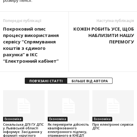
розміру пенсії.
Попередні публікації
Наступна публікація
Покроковий опис
КОЖЕН РОБИТЬ УСЕ, ЩОБ
процесу використання
НАБЛИЗИТИ НАШУ
сервісу “Спрямування
ПЕРЕМОГУ
коштів з єдиного
рахунка” в ІКС
“Електронний кабінет”
ПОВ'ЯЗАНІ СТАТТІ
БІЛЬШЕ ВІД АВТОРА
Економіка
Економіка
Економіка
Cокальська ДПІ ГУ ДПС
Як перевірити дійсність
Про електронні сервіси
у Львівській області
кваліфікованого
ДПС
інформує: Засідання у
електронного підпису,
форматі «круглого
отриманого в КНЕДП