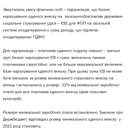
Звертаємоь увагу фізичних осіб – підприємців, що базою
нарахування єдиного внеску на загальнообов’язкове державне
соціальне страхування (далі – ЄВ) для ФОП на загальній
системі оподаткування є сума доходу, що підлягає
оподаткуванню ПДФО.
Для підприємців – платників єдиного податку першої – третьої
груп базою нарахування ЄВ є сума, визначена такими
платниками самостійно, але не більше максимальної величини
бази нарахування єдиного внеску. При цьому сума ЄВ не може
бути меншою за розмір мінімального страхового внеску на
місяць і встановлена у розмірі 22% від мінімальної заробітної
плати для всіх платників єдиного внеску (крім пільгових
категорій).
Розміри мінімальної заробітної плати встановлено Законом про
Держбюджет, відповідно розмір мінімального єдиного внеску у
2022 році становить: