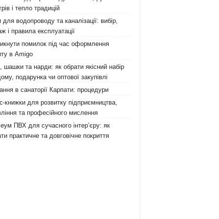
рів і тепло традицій
 для водопроводу та каналізації: вибір,
ж і правила експлуатації
никнути помилок під час оформлення
ту в Amigo
 шашки та нарди: як обрати якісний набір
ому, подарунка чи оптової закупівлі
ання в санаторії Карпати: процедури
с-книжки для розвитку підприємництва,
ління та професійного мислення
еум ПВХ для сучасного інтер’єру: як
ти практичне та довговічне покриття