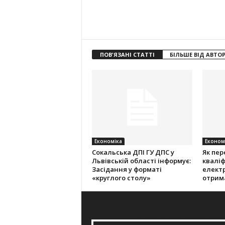
ПОВ'ЯЗАНІ СТАТТІ
БІЛЬШЕ ВІД АВТО
Економіка
Економ
Cокальська ДПІ ГУ ДПС у
Як пер
Львівській області інформує:
кваліф
Засідання у форматі
електр
«круглого столу»
отрим