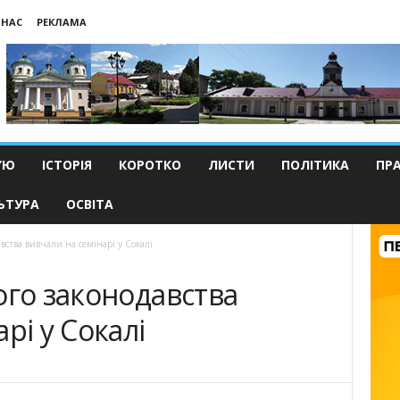
 НАС
РЕКЛАМА
’Ю
ІСТОРІЯ
КОРОТКО
ЛИСТИ
ПОЛІТИКА
ПР
ЬТУРА
ОСВІТА
вства вивчали на семінарі у Сокалі
ого законодавства
рі у Сокалі