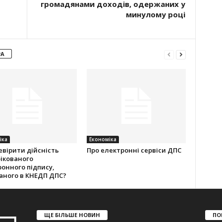
громадянами доходів, одержаних у
минулому році
РА
іка
Економіка
евірити дійсність
Про електронні сервіси ДПС
ікованого
онного підпису,
аного в КНЕДП ДПС?
ЩЕ БІЛЬШЕ НОВИН
ПО