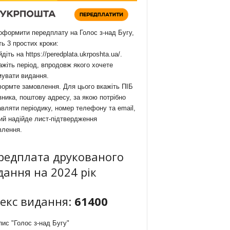
формити передплату на Голос з-над Бугу,
ть 3 простих кроки:
йдіть на
https://peredplata.ukrposhta.ua/
.
ажіть період, впродовж якого хочете
мувати видання.
ормте замовлення. Для цього вкажіть ПІБ
ника, поштову адресу, за якою потрібно
вляти періодику, номер телефону та email,
ий надійде лист-підтвердження
влення.
редплата друкованого
дання на 2024 рік
декс видання:
61400
ис "Голос з-над Бугу"