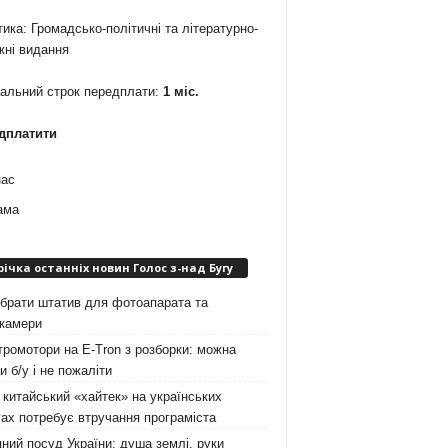
ика: Громадсько-політичні та літературно-
жні видання
мальний строк передплати:
1 міс.
дплатити
нас
ама
річка останніх новин Голос з-над Бугу
брати штатив для фотоапарата та
окамери
ромотори на E-Tron з розборки: можна
и б/у і не пожаліти
китайський «хайтек» на українських
ах потребує втручання програміста
ний посуд України: душа землі, руки