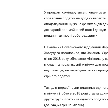
У програмі семінару висвітлювались акт
справлянні податку на додану вартість, 
оподаткування ПДФО окремих видів дох
декларації про майновий стан і доходи
подання звітності роботодавцями.
Начальник Сокальського відділення Черв
Жолудєва наголосила, що Законом Укра
січня 2018 року збільшено мінімальну з
місяць, та прожитковий мінімум для пра
підприємців, які перебувають на спроще
єдиного податку.
Так, для першої групи платників єдиног
мінімуму (тобто в 2018 році ставка єдин
другої групи платників єдиного податку 
(до 744,60 грн на місяць).