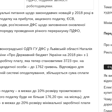
ПДФО, подання звітності
роботодавцями.
Темат
худо
уальні питання щодо законодавчих новацій у 2018 році в
податку на прибуток, акцизного податку, ЄСВ,
Міні
одів, роз’яснення ДФС щодо заповнення оновленої
, порядку проведення річного перерахунку ПДФО,
Пере
Про 
оноградської ОДПІ ГУ ДФС у Львівській області Наталія
Рекл
їни «Про Державний бюджет України на 2018 рік» з 1
аробітну плату, яка тепер становитиме 3723 грн. на
цездатної особи – до 1762 гривень. Відповідно для
Ст
ній системі оподаткування, збільшується сума сплати
Як ви
віде
Елект
о податку – в межах до 10% розміру прожиткового
купит
ого податку буде не більше 176,20 грн. на місяць); для
Чому 
– в межах до 20% розміру мінімальної заробітної плати
дорог
Глиня