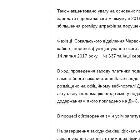
Також акцентовано увагу на основних по
зарплати і прожиткового мінімуму в 2018
збільшення розміру штрафів за поруше
Фахівці Сокальського відділення Черво
кабінет, порядок функціонування якого 
14 липня 2017 року № 637 та інші сер
В ході проведення заходу платники по
самостійного використання Загальнодос
розміщено на офіційному веб-порталі Д
актуальну інформацію щодо змін у пода
додержанням якого покладено на ДФС.
В процесі обговорення змін усім запитув
На завершення заходу фахівці фіскальн
декларування доходів, отриманих фізи