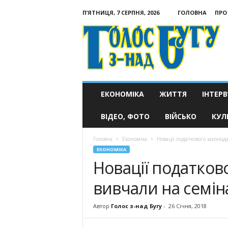
П’ЯТНИЦЯ, 7 СЕРПНЯ, 2026
ГОЛОВНА
ПРО
Голос
з-
над
Бугу
ЕКОНОМІКА
ЖИТТЯ
ІНТЕРВ
ВІДЕО, ФОТО
ВІЙСЬКО
КУЛ
Головна
Економіка
Новації податкового законода
ЕКОНОМІКА
Новації податков
вивчали на семіна
Автор
Голос з-над Бугу
-
26 Січня, 2018