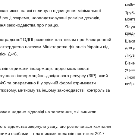
майст
казниках, на які вплинуло підвищення мінімальної
Труби
 році, зокрема, неоподатковувані розміри доходів,
монта
ння законодавства про працю.
Як у
креди
ноградської ОДПІ розповіли платникам про Електронний
Шахи,
затверджено наказом Міністерства фінансів України від
для д
віси ДФС.
Лікув
Бізне
датків отримали інформацію щодо можливості
управ
тупного інформаційно-довідкового ресурсу (ЗІР), який
Лінол
ФС та оперативно й у зручній формі отримувати
вибра
тковому, митному та іншому законодавстві, контроль за
ачам надано відповіді на запитання, які виникли.
ого відомства звернули увагу, що розпочалася кампанія
чними особами – платниками податків протягом 2017