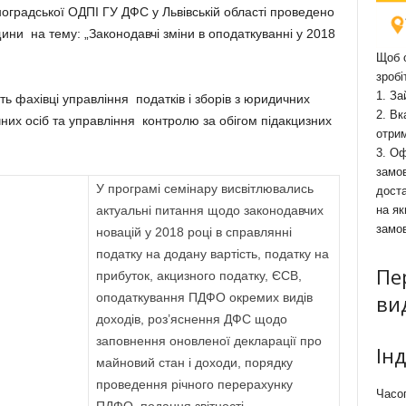
градської ОДПІ ГУ ДФС у Львівській області проведено
ини на тему: „Законодавчі зміни в оподаткуванні у 2018
Щоб о
зробі
1. За
ть фахівці управління податків і зборів з юридичних
2. Вк
зичних осіб та управління контролю за обігом підакцизних
отри
3. Оф
замов
У програмі семінару висвітлювались
доста
актуальні питання щодо законодавчих
на як
замо
новацій у 2018 році в справлянні
податку на додану вартість, податку на
Пе
прибуток, акцизного податку, ЄСВ,
оподаткування ПДФО окремих видів
ви
доходів, роз’яснення ДФС щодо
заповнення оновленої декларації про
Ін
майновий стан і доходи, порядку
проведення річного перерахунку
Часоп