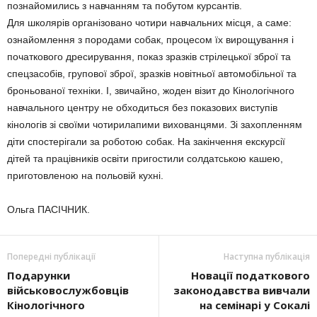
познайомились з навчанням та побутом курсантів.
Для школярів організовано чотири навчальних місця, а саме:
ознайомлення з породами собак, процесом їх вирощування і
початкового дресирування, показ зразків стрілецької зброї та
спецзасобів, групової зброї, зразків новітньої автомобільної та
броньованої техніки. І, звичайно, жоден візит до Кінологічного
навчального центру не обходиться без показових виступів
кінологів зі своїми чотирилапими вихованцями. Зі захопленням
діти спостерігали за роботою собак. На закінчення екскурсії
дітей та працівників освіти пригостили солдатською кашею,
приготовленою на польовій кухні.
Ольга ПАСІЧНИК.
Попередні публікації
Наступна публікація
Подарунки
Новації податкового
військовослужбовців
законодавства вивчали
Кінологічного
на семінарі у Сокалі