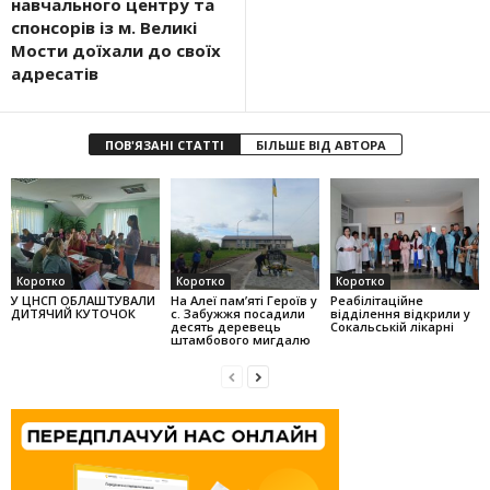
навчального центру та
спонсорів із м. Великі
Мости доїхали до своїх
адресатів
ПОВ'ЯЗАНІ СТАТТІ
БІЛЬШЕ ВІД АВТОРА
Коротко
Коротко
Коротко
У ЦНСП ОБЛАШТУВАЛИ
На Алеї па­м’яті Героїв у
Реабілітаційне
ДИТЯЧИЙ КУТОЧОК
с. Забужжя поса­дили
відділення відкрили у
десять деревець
Сокальській лікарні
штамбо­вого мигдалю