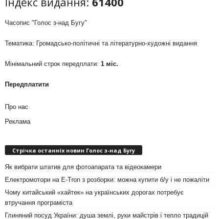
Індекс видання:
61400
Часопис "Голос з-над Бугу"
Тематика: Громадсько-політичні та літературно-художні видання
Мінімальний строк передплати:
1 міс.
Передплатити
Про нас
Реклама
Стрічка останніх новин Голос з-над Бугу
Як вибрати штатив для фотоапарата та відеокамери
Електромотори на E-Tron з розборки: можна купити б/у і не пожаліти
Чому китайський «хайтек» на українських дорогах потребує
втручання програміста
Глиняний посуд України: душа землі, руки майстрів і тепло традицій