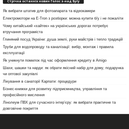
Стрічка останніх новин Голос з-над Бугу
Як вибрати штатив для фотоапарата та відеокамери
Електромотори на E-Tron з розборки: можна купити б/у і не пожаліти
Чому китайський «хайтек» на українських дорогах потребує
втручання програміста
Глиняний посуд України: душа землі, руки майстрів і тепло традицій
Труби для водопроводу та каналізації: вибір, монтаж і правила
експлуатації
Як уникнути помилок під час оформлення кредиту в Amigo
Шахи, шашки та нарди: як обрати якісний набір для дому, подарунка
чи оптової закупівлі
Лікування в санаторії Карпати: процедури
Бізнес-книжки для розвитку підприємництва, управління та
професійного мислення
Лінолеум ПВХ для сучасного інтер’єру: як вибрати практичне та
довговічне покриття