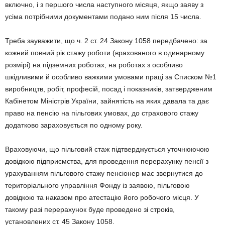
включно, і з першого числа наступного місяця, якщо заяву з
усіма потрібними документами подано ним після 15 числа.
Треба зауважити, що ч. 2 ст. 24 Закону 1058 передбачено: за
кожний повний рік стажу роботи (врахованого в одинарному
розмірі) на підземних роботах, на роботах з особливо
шкідливими й особливо важкими умовами праці за Списком №1
виробництв, робіт, професій, посад і показників, затвердженим
Кабінетом Міністрів України, зайнятість на яких давала та дає
право на пенсію на пільгових умовах, до страхового стажу
додатково зараховується по одному року.
Враховуючи, що пільговий стаж підтверджується уточнюючою
довідкою підприємства, для проведення перерахунку пенсії з
урахуванням пільгового стажу пенсіонер має звернутися до
територіального управління Фонду із заявою, пільговою
довідкою та наказом про атестацію його робочого місця. У
такому разі перерахунок буде проведено зі строків,
установлених ст. 45 Закону 1058.