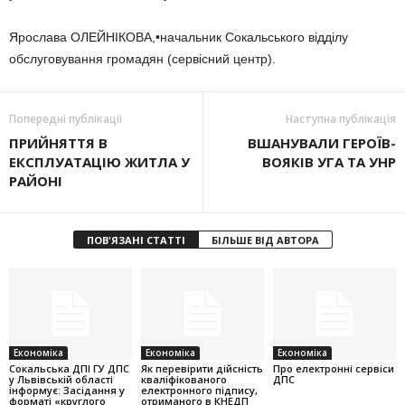
Ярослава ОЛЕЙНІКОВА,•начальник Сокальського відділу
обслуговування громадян (сервісний центр).
Попередні публікації
Наступна публікація
ПРИЙНЯТТЯ В
ВШАНУВАЛИ ГЕРОЇВ-
ЕКСПЛУАТАЦІЮ ЖИТЛА У
ВОЯКІВ УГА ТА УНР
РАЙОНІ
ПОВ'ЯЗАНІ СТАТТІ
БІЛЬШЕ ВІД АВТОРА
Економіка
Економіка
Економіка
Cокальська ДПІ ГУ ДПС
Як перевірити дійсність
Про електронні сервіси
у Львівській області
кваліфікованого
ДПС
інформує: Засідання у
електронного підпису,
форматі «круглого
отриманого в КНЕДП