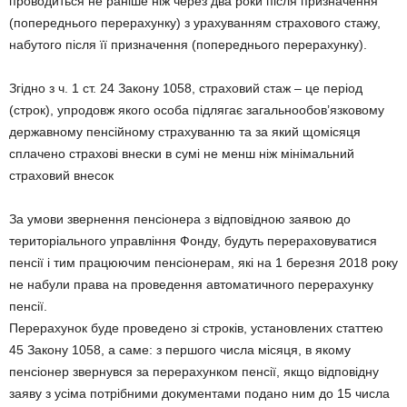
проводиться не раніше ніж через два роки після призначення
(попереднього перерахунку) з урахуванням страхового стажу,
набутого після її призначення (попереднього перерахунку).
Згідно з ч. 1 ст. 24 Закону 1058, страховий стаж – це період
(строк), упродовж якого особа підлягає загальнообов’язковому
державному пенсійному страхуванню та за який щомісяця
сплачено страхові внески в сумі не менш ніж мінімальний
страховий внесок
За умови звернення пенсіонера з відповідною заявою до
територіального управління Фонду, будуть перераховуватися
пенсії і тим працюючим пенсіонерам, які на 1 березня 2018 року
не набули права на проведення автоматичного перерахунку
пенсії.
Перерахунок буде проведено зі строків, установлених статтею
45 Закону 1058, а саме: з першого числа місяця, в якому
пенсіонер звернувся за перерахунком пенсії, якщо відповідну
заяву з усіма потрібними документами подано ним до 15 числа