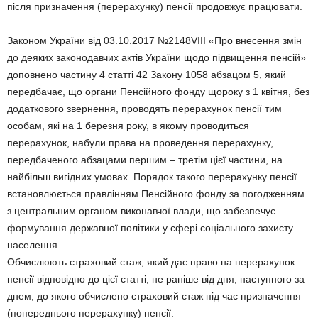
після призначення (перерахунку) пенсії продовжує працювати.
Законом України від 03.10.2017 №2148VІІІ «Про внесення змін
до деяких законодавчих актів України щодо підвищення пенсій»
доповнено частину 4 статті 42 Закону 1058 абзацом 5, який
передбачає, що органи Пенсійного фонду щороку з 1 квітня, без
додаткового звернення, проводять перерахунок пенсії тим
особам, які на 1 березня року, в якому проводиться
перерахунок, набули права на проведення перерахунку,
передбаченого абзацами першим – третім цієї частини, на
найбільш вигідних умовах. Порядок такого перерахунку пенсії
встановлюється правлінням Пенсійного фонду за погодженням
з центральним органом виконавчої влади, що забезпечує
формування державної політики у сфері соціального захисту
населення.
Обчислюють страховий стаж, який дає право на перерахунок
пенсії відповідно до цієї статті, не раніше від дня, наступного за
днем, до якого обчислено страховий стаж під час призначення
(попереднього перерахунку) пенсії.