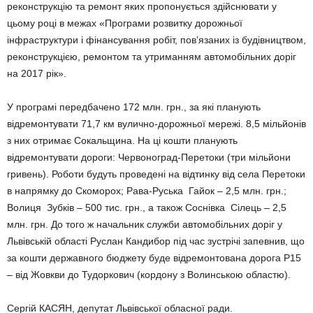
реконструкцію та ремонт яких пропонується здійснювати у
цьому році в межах «Програми розвитку дорожньої
інфраструктури і фінансування робіт, пов’язаних із будівництвом,
реконструкцією, ремонтом та утриманням автомобільних доріг
на 2017 рік».
У програмі передбачено 172 млн. грн., за які планують
відремонтувати 71,7 км вулично-дорожньої мережі. 8,5 мільйонів
з них отримає Сокальщина. На ці кошти планують
відремонтувати дороги: Червоноград-Перетоки (три мільйони
гривень). Роботи будуть проведені на відтинку від села Перетоки
в напрямку до Скоморох; Рава-Руська Гайок – 2,5 млн. грн.;
Волиця Зубків – 500 тис. грн., а також Соснівка Сілець – 2,5
млн. грн. До того ж начальник служби автомобільних доріг у
Львівській області Руслан Кандибор під час зустрічі запевнив, що
за кошти державного бюджету буде відремонтована дорога Р15
– від Жовкви до Тудоркович (кордону з Волинською областю).
Сергій КАСЯН, депутат Львівської обласної ради.