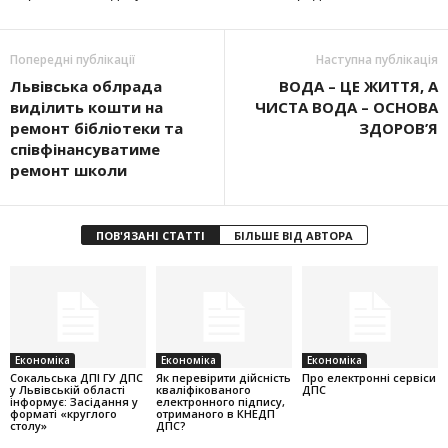
Попередні публікації
Наступна публікація
Львівська облрада
ВОДА – ЦЕ ЖИТТЯ, А
виділить кошти на
ЧИСТА ВОДА – ОСНОВА
ремонт бібліотеки та
ЗДОРОВ’Я
співфінансуватиме
ремонт школи
ПОВ'ЯЗАНІ СТАТТІ
БІЛЬШЕ ВІД АВТОРА
Економіка
Економіка
Економіка
Cокальська ДПІ ГУ ДПС
Як перевірити дійсність
Про електронні сервіси
у Львівській області
кваліфікованого
ДПС
інформує: Засідання у
електронного підпису,
форматі «круглого
отриманого в КНЕДП
столу»
ДПС?