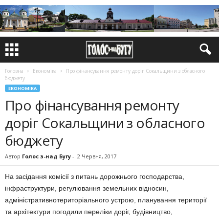
Головна
Економіка
Про фінансування ремонту доріг Сокальщини з обласного
бюджету
ЕКОНОМІКА
Про фінансування ремонту
доріг Сокальщини з обласного
бюджету
Автор
Голос з-над Бугу
-
2 Червня, 2017
На засідання комісії з питань дорожнього господарства,
інфраструктури, регулювання земельних відносин,
адміністративнотериторіального устрою, планування території
та архітектури погодили переліки доріг, будівництво,