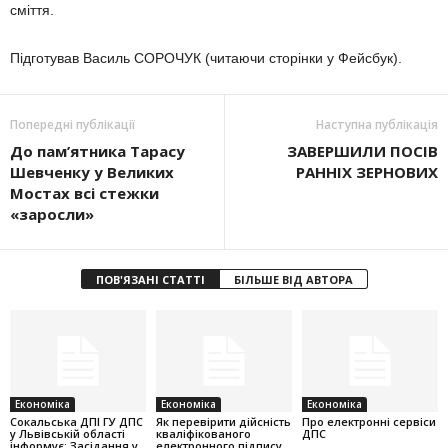
сміття.
Підготував Василь СОРОЧУК (читаючи сторінки у Фейсбук).
Попередні публікації
Наступна публікація
До пам’ятника Тарасу
ЗАВЕРШИЛИ ПОСІВ
Шевченку у Великих
РАННІХ ЗЕРНОВИХ
Мостах всі стежки
«заросли»
ПОВ'ЯЗАНІ СТАТТІ
БІЛЬШЕ ВІД АВТОРА
Економіка
Економіка
Економіка
Cокальська ДПІ ГУ ДПС
Як перевірити дійсність
Про електронні сервіси
у Львівській області
кваліфікованого
ДПС
інформує: Засідання у
електронного підпису,