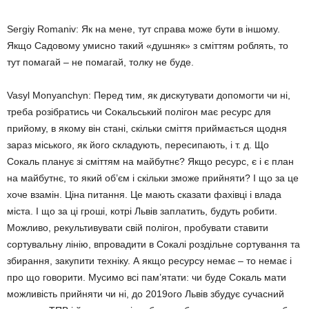
Sergiy Romaniv: Як на мене, тут справа може бути в іншому.
Якщо Садовому умисно такий «душняк» з сміттям роблять, то
тут помагай – не помагай, толку не буде.
Vasyl Monyanchyn: Перед тим, як дискутувати допомогти чи ні,
треба розібратись чи Сокальський полігон має ресурс для
прийому, в якому він стані, скільки сміття приймається щодня
зараз міського, як його складують, пересипають, і т. д. Що
Сокаль планує зі сміттям на майбутнє? Якщо ресурс, є і є план
на майбутнє, то який об’єм і скільки зможе прийняти? І що за це
хоче взамін. Ціна питання. Це мають сказати фахівці і влада
міста. І що за ці гроші, котрі Львів заплатить, будуть робити.
Можливо, рекультивувати свій полігон, пробувати ставити
сортувальну лінію, впровадити в Сокалі роздільне сортування та
збирання, закупити техніку. А якщо ресурсу немає – то немає і
про що говорити. Мусимо всі пам’ятати: чи буде Сокаль мати
можливість прийняти чи ні, до 2019ого Львів збудує сучасний