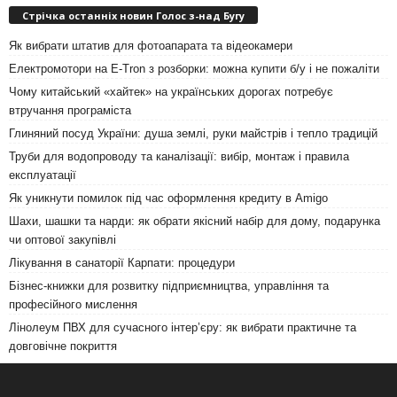
Стрічка останніх новин Голос з-над Бугу
Як вибрати штатив для фотоапарата та відеокамери
Електромотори на E-Tron з розборки: можна купити б/у і не пожаліти
Чому китайський «хайтек» на українських дорогах потребує
втручання програміста
Глиняний посуд України: душа землі, руки майстрів і тепло традицій
Труби для водопроводу та каналізації: вибір, монтаж і правила
експлуатації
Як уникнути помилок під час оформлення кредиту в Amigo
Шахи, шашки та нарди: як обрати якісний набір для дому, подарунка
чи оптової закупівлі
Лікування в санаторії Карпати: процедури
Бізнес-книжки для розвитку підприємництва, управління та
професійного мислення
Лінолеум ПВХ для сучасного інтер’єру: як вибрати практичне та
довговічне покриття