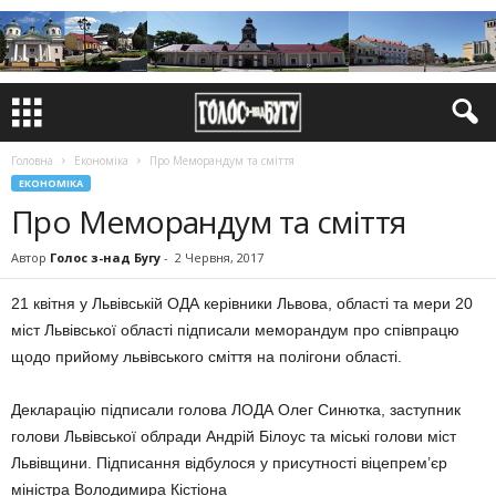
Головна
Економіка
Про Меморандум та сміття
ЕКОНОМІКА
Про Меморандум та сміття
Автор
Голос з-над Бугу
-
2 Червня, 2017
21 квітня у Львівській ОДА керівники Львова, області та мери 20
міст Львівської області підписали меморандум про співпрацю
щодо прийому львівського сміття на полігони області.
Декларацію підписали голова ЛОДА Олег Синютка, заступник
голови Львівської облради Андрій Білоус та міські голови міст
Львівщини. Підписання відбулося у присутності віцепрем’єр
міністра Володимира Кістіона