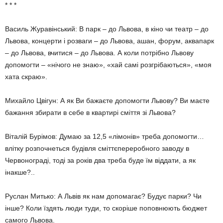
* * *
Василь Журавінський: В парк – до Львова, в кіно чи театр – до
Львова, концерти і розваги – до Львова, ашан, форум, аквапарк
– до Львова, вчитися – до Львова. А коли потрібно Львову
допомогти – «нічого не знаю», «хай самі розгрібаються», «моя
хата скраю».
Михайло Цвігун: А як Ви бажаєте допомогти Львову? Ви маєте
бажання збирати в себе в квартирі сміття зі Львова?
Віталій Бурімов: Думаю за 12,5 «лімонів» треба допомогти…
влітку розпочнеться будівля сміттєпереробного заводу в
Червонограді, тоді за років два треба буде їм віддати, а як
інакше?..
Руслан Митько: А Львів як нам допомагає? Будує парки? Чи
інше? Коли їздять люди туди, то скоріше поповнюють бюджет
самого Львова.