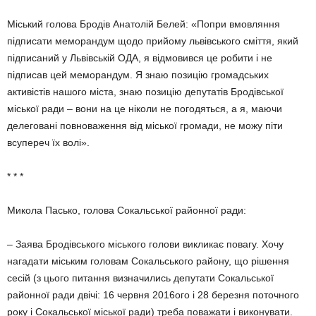
Міський голова Бродів Анатолій Белей: «Попри вмовляння
підписати меморандум щодо прийому львівського сміття, який
підписаний у Львівській ОДА, я відмовився це робити і не
підписав цей меморандум. Я знаю позицію громадських
активістів нашого міста, знаю позицію депутатів Бродівської
міської ради – вони на це ніколи не погодяться, а я, маючи
делеговані повноваження від міської громади, не можу піти
всупереч їх волі».
* * *
Микола Пасько, голова Сокальської районної ради:
– Заява Бродівського міського голови викликає повагу. Хочу
нагадати міським головам Сокальського району, що рішення
сесій (з цього питання визначились депутати Сокальської
районної ради двічі: 16 червня 2016ого і 28 березня поточного
року і Сокальської міської ради) треба поважати і виконувати.