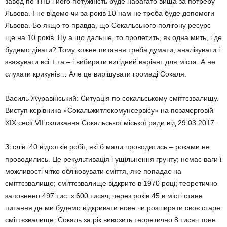
завод по ТПВ і його потужність буде набагато вища за потребу
Львова. І не відомо чи за років 10 нам не треба буде допомоги
Львова. Бо якщо то правда, що Сокальського полігону ресурс
ще на 10 років. Ну а що дальше, то пролетить, як одна мить, і де
будемо дівати? Тому кожне питання треба думати, аналізувати і
зважувати всі + та – і вибирати вигідний варіант для міста. А не
слухати крикунів… Але це вирішувати громаді Сокаля.
Василь Журавінський: Ситуація по сокальському сміттєзвалищу.
Виступ керівника «Сокальжитлокомунсервісу» на позачерговій
XIX сесії VII скликання Сокальської міської ради від 29.03.2017.
Зі слів: 40 відсотків робіт, які б мали проводитись – роками не
проводились. Це рекультивація і ущільнення грунту; немає ваги і
можливості чітко обліковувати сміття, яке попадає на
сміттєзвалище; сміттєзвалище відкрите в 1970 році; теоретично
заповнено 497 тис. з 600 тисяч; через років 45 в місті стане
питання де ми будемо відкривати нове чи розширяти своє старе
сміттєзвалище; Сокаль за рік вивозить теоретично 8 тисяч тонн