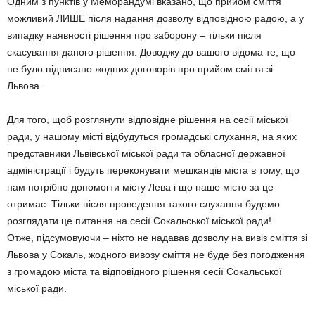
Одним з пунктів у Меморандумі вказано, що прийом сміття
можливий ЛИШЕ після надання дозволу відповідною радою, а у
випадку наявності рішення про заборону – тільки після
скасування даного рішення. Доводжу до вашого відома те, що
не було підписано жодних договорів про прийом сміття зі
Львова.
Для того, щоб розглянути відповідне рішення на сесії міської
ради, у нашому місті відбудуться громадські слухання, на яких
представники Львівської міської ради та обласної державної
адміністрації і будуть переконувати мешканців міста в тому, що
нам потрібно допомогти місту Лева і що наше місто за це
отримає. Тільки після проведення такого слухання будемо
розглядати це питання на сесії Сокальської міської ради!
Отже, підсумовуючи – ніхто не надавав дозволу на вивіз сміття зі
Львова у Сокаль, жодного вивозу сміття не буде без погодження
з громадою міста та відповідного рішення сесії Сокальської
міської ради.