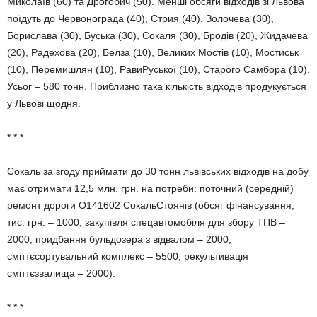
Миколаїв (60) та Дрогобич (50). Менші обсяги відходів зі Львова
поїдуть до Червонограда (40), Стрия (40), Золочева (30),
Борислава (30), Буська (30), Сокаля (30), Бродів (20), Жидачева
(20), Радехова (20), Белза (10), Великих Мостів (10), Мостиськ
(10), Перемишлян (10), РавиРуської (10), Старого Самбора (10).
Усьог – 580 тонн. Приблизно така кількість відходів продукується
у Львові щодня.
* * *
Сокаль за згоду приймати до 30 тонн львівських відходів на добу
має отримати 12,5 млн. грн. на потреби: поточний (середній)
ремонт дороги О141602 СокальСтоянів (обсяг фінансування,
тис. грн. – 1000; закупівля спецавтомобіля для збору ТПВ –
2000; придбання бульдозера з відвалом – 2000;
сміттєсортувальний комплекс – 5500; рекультивація
сміттєзвалища – 2000).
* * *