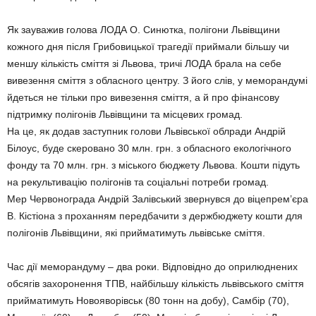
Як зауважив голова ЛОДА О. Синютка, полігони Львівщини
кожного дня після Грибовицької трагедії приймали більшу чи
меншу кількість сміття зі Львова, тричі ЛОДА брала на себе
вивезення сміття з обласного центру. З його слів, у меморандумі
йдеться не тільки про вивезення сміття, а й про фінансову
підтримку полігонів Львівщини та місцевих громад.
На це, як додав заступник голови Львівської облради Андрій
Білоус, буде скеровано 30 млн. грн. з обласного екологічного
фонду та 70 млн. грн. з міського бюджету Львова. Кошти підуть
на рекультивацію полігонів та соціальні потреби громад.
Мер Червонограда Андрій Залівський звернувся до віцепрем’єра
В. Кістіона з проханням передбачити з держбюджету кошти для
полігонів Львівщини, які прийматимуть львівське сміття.
Час дії меморандуму – два роки. Відповідно до оприлюднених
обсягів захоронення ТПВ, найбільшу кількість львівського сміття
прийматимуть Новояворівськ (80 тонн на добу), Самбір (70),