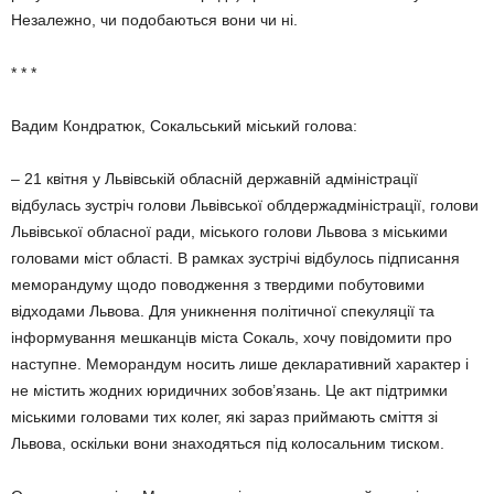
Незалежно, чи подобаються вони чи ні.
* * *
Вадим Кондратюк, Сокальський міський голова:
– 21 квітня у Львівській обласній державній адміністрації
відбулась зустріч голови Львівської облдержадміністрації, голови
Львівської обласної ради, міського голови Львова з міськими
головами міст області. В рамках зустрічі відбулось підписання
меморандуму щодо поводження з твердими побутовими
відходами Львова. Для уникнення політичної спекуляції та
інформування мешканців міста Сокаль, хочу повідомити про
наступне. Меморандум носить лише декларативний характер і
не містить жодних юридичних зобов’язань. Це акт підтримки
міськими головами тих колег, які зараз приймають сміття зi
Львова, оскільки вони знаходяться під колосальним тиском.