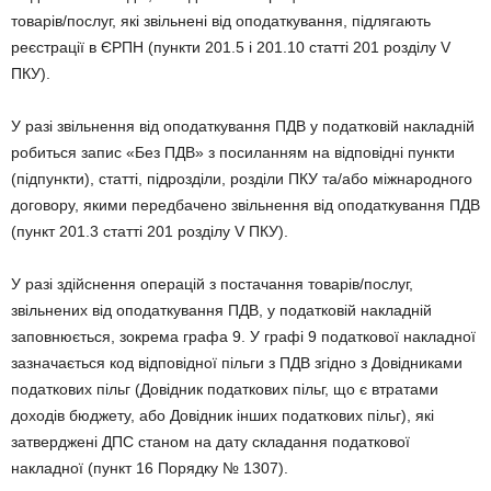
товарів/послуг, які звільнені від оподаткування, підлягають
реєстрації в ЄРПН (пункти 201.5 і 201.10 статті 201 розділу V
ПКУ).
У разі звільнення від оподаткування ПДВ у податковій накладній
робиться запис «Без ПДВ» з посиланням на відповідні пункти
(підпункти), статті, підрозділи, розділи ПКУ та/або міжнародного
договору, якими передбачено звільнення від оподаткування ПДВ
(пункт 201.3 статті 201 розділу V ПКУ).
У разі здійснення операцій з постачання товарів/послуг,
звільнених від оподаткування ПДВ, у податковій накладній
заповнюється, зокрема графа 9. У графі 9 податкової накладної
зазначається код відповідної пільги з ПДВ згідно з Довідниками
податкових пільг (Довідник податкових пільг, що є втратами
доходів бюджету, або Довідник інших податкових пільг), які
затверджені ДПС станом на дату складання податкової
накладної (пункт 16 Порядку № 1307).