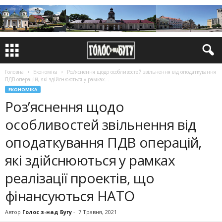
Головна
Економіка
Роз’яснення щодо особливостей звільнення від оподаткування
ПДВ операцій, які здійснюються у рамках...
ЕКОНОМІКА
Роз’яснення щодо
особливостей звільнення від
оподаткування ПДВ операцій,
які здійснюються у рамках
реалізації проектів, що
фінансуються НАТО
Автор
Голос з-над Бугу
-
7 Травня, 2021