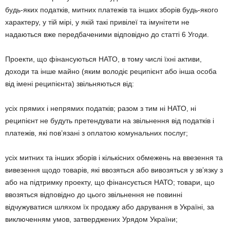
будь-яких податків, митних платежів та інших зборів будь-якого
характеру, у тій мірі, у якій такі привілеї та імунітети не
надаються вже передбаченими відповідно до статті 6 Угоди.
Проекти, що фінансуються НАТО, в тому числі їхні активи,
доходи та інше майно (яким володіє реципієнт або інша особа
від імені реципієнта) звільняються від:
усіх прямих і непрямих податків; разом з тим ні НАТО, ні
реципієнт не будуть претендувати на звільнення від податків і
платежів, які пов’язані з оплатою комунальних послуг;
усіх митних та інших зборів і кількісних обмежень на ввезення та
вивезення щодо товарів, які ввозяться або вивозяться у зв’язку з
або на підтримку проекту, що фінансується НАТО; товари, що
ввозяться відповідно до цього звільнення не повинні
відчужуватися шляхом їх продажу або дарування в Україні, за
виключенням умов, затверджених Урядом України;