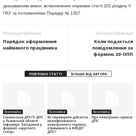
урахуванням вимог, встановлених нормами статті 201 розділу V
ПКУ та положеннями Порядку № 1307.
Попередні публікації
Наступна публікація
Порядок оформлення
Коли подається
найманого працівника
повідомлення за
формою 20-ОПП
ПОВ'ЯЗАНІ СТАТТІ
БІЛЬШЕ ВІД АВТОРА
Економіка
Економіка
Економіка
Cокальська ДПІ ГУ ДПС
Як перевірити дійсність
Про електронні сервіси
у Львівській області
кваліфікованого
ДПС
інформує: Засідання у
електронного підпису,
форматі «круглого
отриманого в КНЕДП
столу»
ДПС?