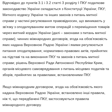
Відповідно до пунктів 3.1 і 3.2 статті 3 розділу І ПКУ податкове
законодавство України складається з Конституції України; ПКУ;
Митного кодексу України та інших законів з питань митної
справи у частині регулювання правовідносин, що виникають у
зв’язку з оподаткуванням митом операцій з переміщення товарів
через митний кордон України (далі – законами з питань митної
справи); чинних міжнародних договорів, згода на обов’язковість
яких надана Верховною Радою України і якими регулюються
питання оподаткування; нормативно-правових актів, прийнятих
на підставі та на виконання ПКУ та законів з питань митної
справи; рішень Верховної Ради Автономної Республіки Крим,
органів місцевого самоврядування з питань місцевих податків та
зборів, прийнятих за правилами, встановленими ПКУ.
Якщо міжнародним договором, згода на обов’язковість якого
надана Верховною Радою України, встановлено інші правила,
ніж ті, що передбачені ПКУ, застосовуються правила
міжнародного договору.