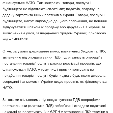
фінансується НАТО. Такі контракти, товари, послуги і
будівництво не підлягають сплаті мит, податків, податку на
додану вартість та інших платежів в Україні. Товари, послуги і
будівництво, набуті відповідно до цього положення, не повинні
відчужуватися шляхом їх продажу або дарування в Україні, за
виключенням умов, затверджених Урядом України) присвоєно
код – 14060528.
Отже, за умови дотримання вимог, визначених Угодою та ПКУ,
звільненню від оподаткування ПДВ підлягатимуть операції з
постачання товарів/послуг у рамках реалізації проектів, що
фінансуються НАТО, у тому числі прямих контрактів на
придбання товарів, послуг і будівництва з будь-якого джерела
всередині і за межами України щодо проектів, які фінансуються
НАТО.
За такими звільненими від оподаткування ПДВ операціями
постачальники (платники ПДВ) зобов’язані складати податкові
накладні та реєструвати їх в ЄРПН у встановлені ПКУ терміни з