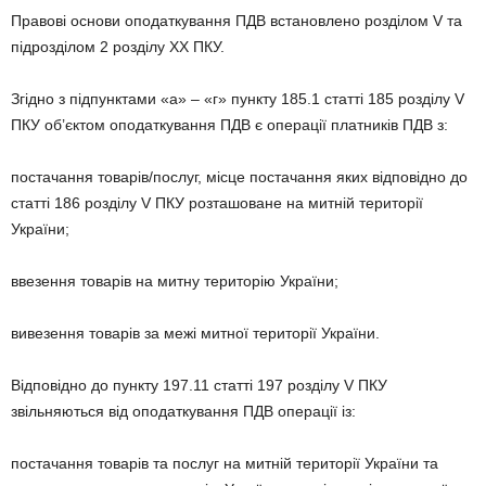
Правові основи оподаткування ПДВ встановлено розділом V та
підрозділом 2 розділу XX ПКУ.
Згідно з підпунктами «а» – «г» пункту 185.1 статті 185 розділу V
ПКУ об’єктом оподаткування ПДВ є операції платників ПДВ з:
постачання товарів/послуг, місце постачання яких відповідно до
статті 186 розділу V ПКУ розташоване на митній території
України;
ввезення товарів на митну територію України;
вивезення товарів за межі митної території України.
Відповідно до пункту 197.11 статті 197 розділу V ПКУ
звільняються від оподаткування ПДВ операції із:
постачання товарів та послуг на митній території України та