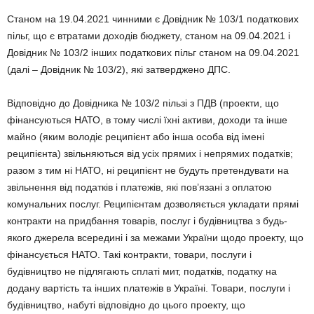
Станом на 19.04.2021 чинними є Довідник № 103/1 податкових
пільг, що є втратами доходів бюджету, станом на 09.04.2021 і
Довідник № 103/2 інших податкових пільг станом на 09.04.2021
(далі – Довідник № 103/2), які затверджено ДПС.
Відповідно до Довідника № 103/2 пільзі з ПДВ (проекти, що
фінансуються НАТО, в тому числі їхні активи, доходи та інше
майно (яким володіє реципієнт або інша особа від імені
реципієнта) звільняються від усіх прямих і непрямих податків;
разом з тим ні НАТО, ні реципієнт не будуть претендувати на
звільнення від податків і платежів, які пов’язані з оплатою
комунальних послуг. Реципієнтам дозволяється укладати прямі
контракти на придбання товарів, послуг і будівництва з будь-
якого джерела всередині і за межами України щодо проекту, що
фінансується НАТО. Такі контракти, товари, послуги і
будівництво не підлягають сплаті мит, податків, податку на
додану вартість та інших платежів в Україні. Товари, послуги і
будівництво, набуті відповідно до цього проекту, що