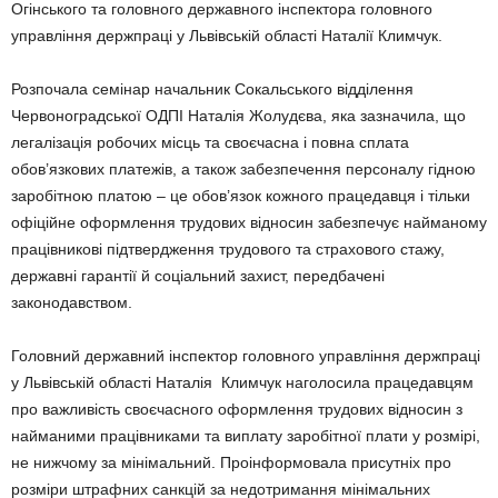
Огінського та головного державного інспектора головного
управління держпраці у Львівській області Наталії Климчук.
Розпочала семінар начальник Сокальського відділення
Червоноградської ОДПІ Наталія Жолудєва, яка зазначила, що
легалізація робочих місць та своєчасна і повна сплата
обов’язкових платежів, а також забезпечення персоналу гідною
заробітною платою – це обов’язок кожного працедавця і тільки
офіційне оформлення трудових відносин забезпечує найманому
працівникові підтвердження трудового та страхового стажу,
державні гарантії й соціальний захист, передбачені
законодавством.
Головний державний інспектор головного управління держпраці
у Львівській області Наталія Климчук наголосила працедавцям
про важливість своєчасного оформлення трудових відносин з
найманими працівниками та виплату заробітної плати у розмірі,
не нижчому за мінімальний. Проінформовала присутніх про
розміри штрафних санкцій за недотримання мінімальних