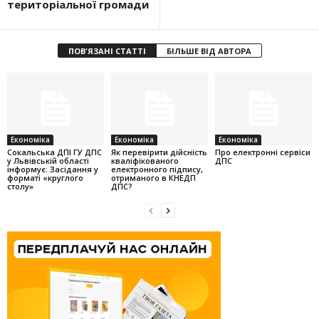
територіальної громади
ПОВ'ЯЗАНІ СТАТТІ
БІЛЬШЕ ВІД АВТОРА
Економіка
Економіка
Економіка
Cокальська ДПІ ГУ ДПС
Як перевірити дійсність
Про електронні сервіси
у Львівській області
кваліфікованого
ДПС
інформує: Засідання у
електронного підпису,
форматі «круглого
отриманого в КНЕДП
столу»
ДПС?