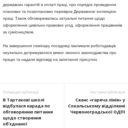
державних гарантій в оплаті праці, про порядок проведення
планових та позапланових перевірок Державною інспекцією
праці. Також обговорювались актуальні питання щодо
оформлення цивільно-правових угод, оформлення працівників
за сумісництвом.
На завершення семінару посадовці закликали роботодавців
неухильно дотримуватися вимог чинного законодавства про
працю та надали відповіді на запитання присутніх.
Попередні публікації
Наступна публікація
В Тартакові школі
Сеанс «гаряча лінія» у
відбулася нарада по
Сокальському відділенні
обговоренню питання
Червоноградської ОДПІ
щодо створення
об’єднаної