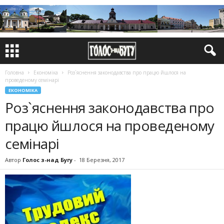
Головна
Економіка
Роз`яснення законодавства про працю йшлося на
проведеному семінарі
ЕКОНОМІКА
Роз`яснення законодавства про
працю йшлося на проведеному
семінарі
Автор
Голос з-над Бугу
-
18 Березня, 2017