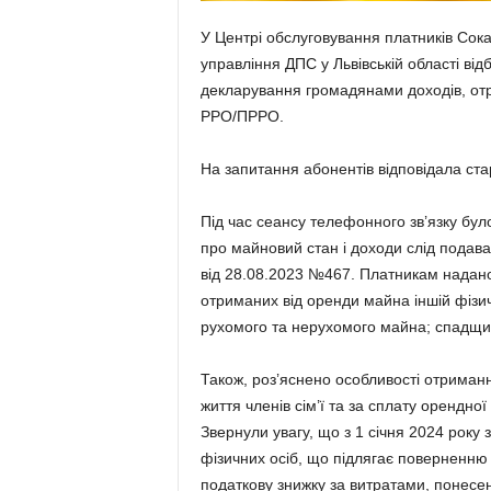
У Центрі обслуговування платників Сока
управління ДПС у Львівській області ві
декларування громадянами доходів, от
РРО/ПРРО.
На запитання абонентів відповідала ст
Під час сеансу телефонного зв’язку бул
про майновий стан і доходи слід подав
від 28.08.2023 №467. Платникам надано
отриманих від оренди майна іншій фізичн
рухомого та нерухомого майна; спадщин
Також, роз’яснено особливості отриманн
життя членів сім’ї та за сплату орендн
Звернули увагу, що з 1 січня 2024 року
фізичних осіб, що підлягає поверненню 
податкову знижку за витратами, понесени