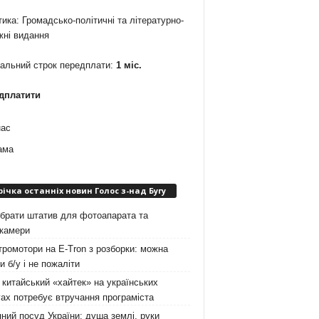
ика: Громадсько-політичні та літературно-
жні видання
мальний строк передплати:
1 міс.
дплатити
нас
ама
річка останніх новин Голос з-над Бугу
брати штатив для фотоапарата та
окамери
ромотори на E-Tron з розборки: можна
и б/у і не пожаліти
китайський «хайтек» на українських
ах потребує втручання програміста
ний посуд України: душа землі, руки