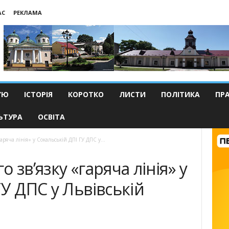
АС
РЕКЛАМА
’Ю
ІСТОРІЯ
КОРОТКО
ЛИСТИ
ПОЛІТИКА
ПР
ЬТУРА
ОСВІТА
аряча лінія» у Сокальській ДПІ ГУ ДПС у...
 зв’язку «гаряча лінія» у
ГУ ДПС у Львівській