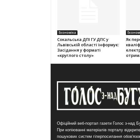
Економіка
Економ
Cокальська ДПІ ГУ ДПС у
Як пер
Львівській області інформує:
кваліф
Засідання у форматі
електр
«круглого столу»
отрим
Офіційний веб-портал газети Голос з-над Бу
При копіюванні матеріалів порталу відкрит
пошукових систем гіперпосилання обов'язо