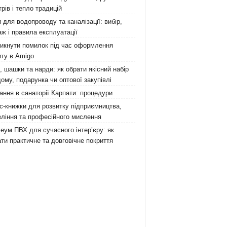
рів і тепло традицій
 для водопроводу та каналізації: вибір,
ж і правила експлуатації
никнути помилок під час оформлення
ту в Amigo
 шашки та нарди: як обрати якісний набір
ому, подарунка чи оптової закупівлі
ання в санаторії Карпати: процедури
с-книжки для розвитку підприємництва,
ління та професійного мислення
еум ПВХ для сучасного інтер’єру: як
ти практичне та довговічне покриття