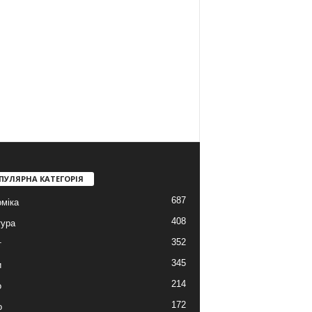
ПУЛЯРНА КАТЕГОРІЯ
687
міка
408
тура
352
т
345
и
214
о
172
о