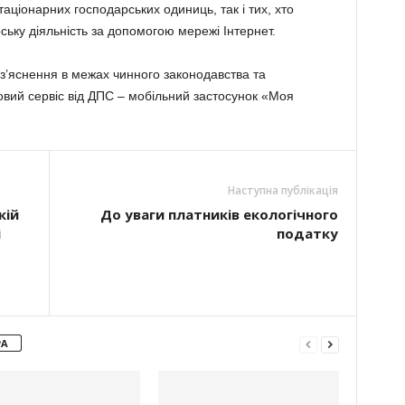
аціонарних господарських одиниць, так і тих, хто
ську діяльність за допомогою мережі Інтернет.
оз’яснення в межах чинного законодавства та
овий сервіс від ДПС – мобільний застосунок «Моя
Наступна публікація
кій
До уваги платників екологічного
і
податку
РА