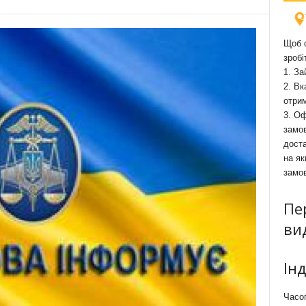
Щоб о
зробі
1. За
2. Вк
отри
3. Оф
замов
доста
на як
замо
Пе
ви
Ін
Часоп