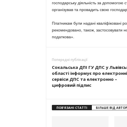
господарську діяльність за допомогою ст
організував та провадить свою господар
Платникам були надані кваліфіковані р
рекомендовано, також, застосовувати н
податкова».
Попередні публікації
Сокальська ДПІ ГУ ДПС у Львівсь
області інформує про електронн
сервіси ДПС та електронно –
цифровий підпис
ПОВ'ЯЗАНІ СТАТТІ
БІЛЬШЕ ВІД АВТО