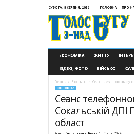
СУБОТА, 8 СЕРПНЯ, 2026
ГОЛОВНА
ПРО Н
Голос
з-
над
Бугу
ЕКОНОМІКА
ЖИТТЯ
ІНТЕРВ
ВІДЕО, ФОТО
ВІЙСЬКО
КУЛ
Головна
Економіка
Сеанс телефонного зв’язку «г
ЕКОНОМІКА
Сеанс телефонного
Сокальській ДПІ 
області
Автор
Голос з-над Бугу
-
19 Січня, 2024