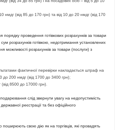
дг (від 34 до 85 грн) і на посадових осіб – від 5 до 10
0 нмдг (від 85 до 170 грн) та від 10 до 20 нмдг (від 170
я порядку проведення готівкових розрахунків за товари
х сум розрахунків готівкою, недотримання установлених
я можливості розрахунків за товари (послуги) з
льтатами фактичної перевірки накладається штраф на
 до 200 нмдг (від 1700 до 3400 грн);
 (від 8500 до 17000 грн).
сподарювання слід звернути увагу на недопустимість
 державної реєстрації та без офіційного
 поширюють свою дію як на торгівців, які провадять