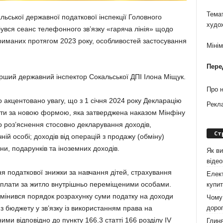
Темат
льської державної податкової інспекції Головного
худо
дбувся сеанс телефонного зв’язку «гаряча лінія» щодо
риманих протягом 2023 року, особливостей застосування
Міні
Пере
арший державний інспектор Сокальської ДПІ Ілона Міщук.
Про 
о акцентовано увагу, що з 1 січня 2024 року Декларацію
Рекл
ати за новою формою, яка затверджена наказом Мінфіну
 роз’яснення стосовно декларування доходів,
Ст
ій особі; доходів від операцій з продажу (обміну)
и, подарунків та іноземних доходів.
Як ви
віде
я податкової знижки за навчання дітей, страхування
Елект
ої плати за житло внутрішньо переміщеними особами.
купит
 змінився порядок розрахунку суми податку на доходи
Чому 
дорог
з бюджету у зв’язку із використанням права на
ми відповідно до пункту 166.3 статті 166 розділу IV
Глиня