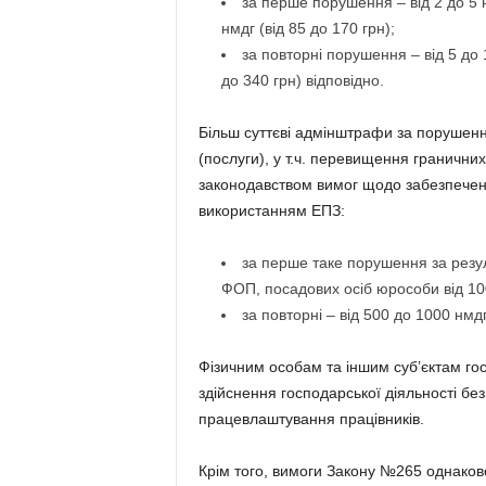
за перше порушення – від 2 до 5 нм
нмдг (від 85 до 170 грн);
за повторні порушення – від 5 до 1
до 340 грн) відповідно.
Більш суттєві адмінштрафи за порушенн
(послуги), у т.ч. перевищення гранични
законодавством вимог щодо забезпеченн
використанням ЕПЗ:
за перше таке порушення за резу
ФОП, посадових осіб юрособи від 100
за повторні – від 500 до 1000 нмдг
Фізичним особам та іншим суб’єктам го
здійснення господарської діяльності без
працевлаштування працівників.
Крім того, вимоги Закону №265 однаково