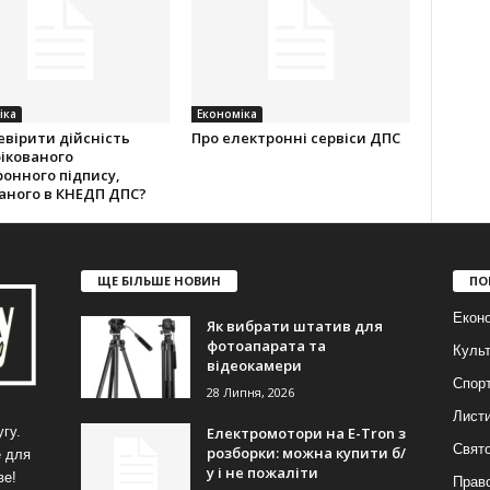
іка
Економіка
евірити дійсність
Про електронні сервіси ДПС
ікованого
онного підпису,
аного в КНЕДП ДПС?
ЩЕ БІЛЬШЕ НОВИН
ПО
Еконо
Як вибрати штатив для
фотоапарата та
Куль
відеокамери
Спор
28 Липня, 2026
Лист
Електромотори на E-Tron з
гу.
Свят
розборки: можна купити б/
е для
у і не пожаліти
ве!
Прав