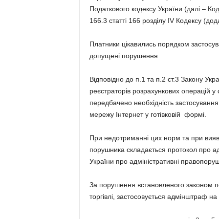
Податкового кодексу України (далі – Коде
166.3 статті 166 розділу IV Кодексу (дод
Платники цікавились порядком застосу
допущені порушення
Відповідно до п.1 та п.2 ст.3 Закону У
реєстраторів розрахункових операцій у 
передбачено необхідність застосування
мережу Інтернет у готівковій формі.
При недотриманні цих норм та при вияв
порушника складається протокол про ад
України про адміністративні правопоруш
За порушення встановленого законом по
торгівлі, застосовується адмінштраф на 