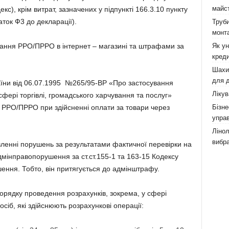
майст
кс), крім витрат, зазначених у підпункті 166.3.10 пункту
аток Ф3 до декларації).
Труби
монта
Як у
вання РРО/ПРРО в інтернет – магазині та штрафами за
креди
Шахи,
для д
країни від 06.07.1995 №265/95-ВР «Про застосування
Лікув
сфері торгівлі, громадського харчування та послуг»
Бізне
 РРО/ПРРО при здійсненні оплати за товари через
управ
Лінол
вибра
ленні порушень за результатами фактичної перевірки на
мінправопорушення за ст.ст.155-1 та 163-15 Кодексу
ення. Тобто, він притягується до адмінштрафу.
рядку проведення розрахунків, зокрема, у сфері
осіб, які здійснюють розрахункові операції: