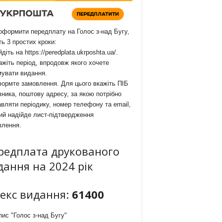
формити передплату на Голос з-над Бугу,
ть 3 простих кроки:
йдіть на
https://peredplata.ukrposhta.ua/
.
ажіть період, впродовж якого хочете
мувати видання.
ормте замовлення. Для цього вкажіть ПІБ
ника, поштову адресу, за якою потрібно
вляти періодику, номер телефону та email,
ий надійде лист-підтвердження
влення.
редплата друкованого
дання на 2024 рік
декс видання:
61400
ис "Голос з-над Бугу"