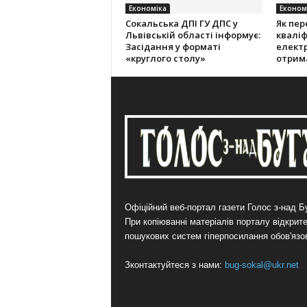
Економіка
Економ
Cокальська ДПІ ГУ ДПС у
Як пер
Львівській області інформує:
кваліф
Засідання у форматі
електр
«круглого столу»
отрим
Офіційний веб-портал газети Голос з-над Бу
При копіюванні матеріалів порталу відкрит
пошукових систем гіперпосилання обов'язо
Зконтактуйтеся з нами:
bug-sokal@ukr.net