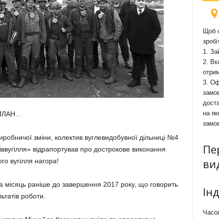
Щоб о
зробі
1. За
2. Вк
отри
3. Оф
замов
доста
на як
 ПЛАН…
замо
иробничої зміни, колектив вуглевидобувної дільниці №4
Пе
ввугілля» відрапортував про дострокове виконання
ви
го вугілля нагора!
на місяць раніше до завершення 2017 року, що говорить
Ін
ьтатів роботи.
Часоп