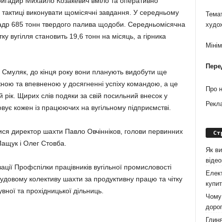
бригадир Михайло Козакевич вміло та оперативно
тактиці виконувати щомісячні завдання. У середньому
Темат
надр 685 тонн твердого палива щодоби. Середньомісячна
худо
ку вугілля становить 19,6 тонн на місяць, а гірника
Міні
Пере
й Смуляк, до кінця року вони планують видобути ще
ужною та впевненою у досягненні успіху командою, а це
Про 
 рік. Щирих слів подяки за свій посильний внесок у
Рекл
вує кожен із працюючих на вугільному підприємстві.
ися директор шахти Павло Овчінніков, голови первинних
Ст
ащук і Олег Стовба.
Як ви
віде
зації Профспілки працівників вугільної промисловості
Елект
удовому колективу шахти за продуктивну працю та чітку
купит
увної та прохідницької дільниць.
Чому 
дорог
Глиня