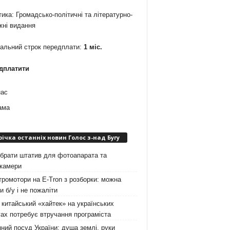
ика: Громадсько-політичні та літературно-
жні видання
мальний строк передплати:
1 міс.
дплатити
нас
ама
річка останніх новин Голос з-над Бугу
брати штатив для фотоапарата та
окамери
ромотори на E-Tron з розборки: можна
и б/у і не пожаліти
китайський «хайтек» на українських
ах потребує втручання програміста
ний посуд України: душа землі, руки