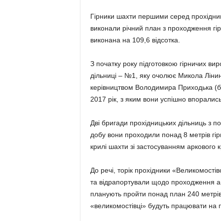
Гірники шахти першими серед прохідниц
виконали річний план з проходження гір
виконана на 109,6 відсотка.
З початку року підготовкою гірничих ви
дільниці – №1, яку очолює Микола Ліни
керівництвом Володимира Приходька (бр
2017 рік, з яким вони успішно впорались
Дві бригади прохідницьких дільниць з по
добу вони проходили понад 8 метрів гір
крилі шахти зі застосуванням аркового
До речі, торік прохідники «Великомості
та відрапортували щодо проходження ана
планують пройти понад план 240 метрів.
«великомостівці» будуть працювати на п