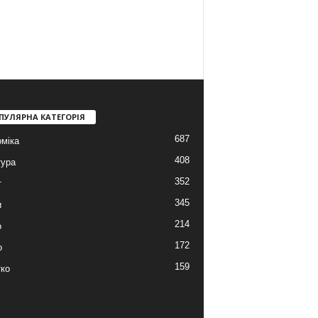
ПУЛЯРНА КАТЕГОРІЯ
687
міка
408
тура
352
т
345
и
214
о
172
о
159
ко