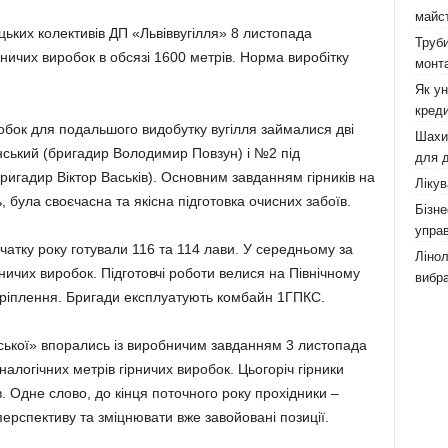
майст
ьких колективів ДП «Львіввугілля» 8 листопада
Труби
ничих виробок в обсязі 1600 метрів. Норма виробітку
монта
Як у
креди
робок для подальшого видобутку вугілля займалися дві
Шахи,
нський (бригадир Володимир Повзун) і №2 під
для д
игадир Віктор Васьків). Основним завданням гірників на
Лікув
, була своєчасна та якісна підготовка очисних забоїв.
Бізне
управ
чатку року готували 116 та 114 лави. У середньому за
Лінол
ничих виробок. Підготовчі роботи велися на Північному
вибра
 кріплення. Бригади експлуатують комбайн 1ГПКС.
вської» впорались із виробничим завданням 3 листопада
логічних метрів гірничих виробок. Цьогоріч гірники
 Одне слово, до кінця поточного року прохідники –
ерспективу та зміцнювати вже завойовані позиції.