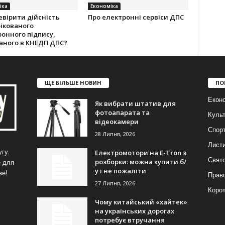
іка
Економіка
евірити дійсність
Про електронні сервіси ДПС
ікованого
онного підпису,
аного в КНЕДП ДПС?
ЩЕ БІЛЬШЕ НОВИН
ПО
Еконо
Як вибрати штатив для
фотоапарата та
Куль
відеокамери
Спор
28 Липня, 2026
Лист
Електромотори на E-Tron з
гу.
Свят
розборки: можна купити б/
е для
у і не пожаліти
ве!
Прав
27 Липня, 2026
Корот
Чому китайський «хайтек»
на українських дорогах
потребує втручання