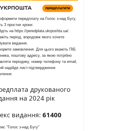
формити передплату на Голос з-над Бугу,
ть 3 простих кроки:
йдіть на
https://peredplata.ukrposhta.ua/
.
ажіть період, впродовж якого хочете
мувати видання.
ормте замовлення. Для цього вкажіть ПІБ
ника, поштову адресу, за якою потрібно
вляти періодику, номер телефону та email,
ий надійде лист-підтвердження
влення.
редплата друкованого
дання на 2024 рік
декс видання:
61400
ис "Голос з-над Бугу"