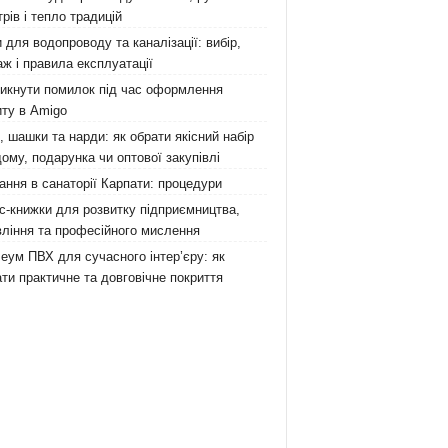
рів і тепло традицій
 для водопроводу та каналізації: вибір,
ж і правила експлуатації
никнути помилок під час оформлення
ту в Amigo
 шашки та нарди: як обрати якісний набір
ому, подарунка чи оптової закупівлі
ання в санаторії Карпати: процедури
с-книжки для розвитку підприємництва,
ління та професійного мислення
еум ПВХ для сучасного інтер’єру: як
ти практичне та довговічне покриття