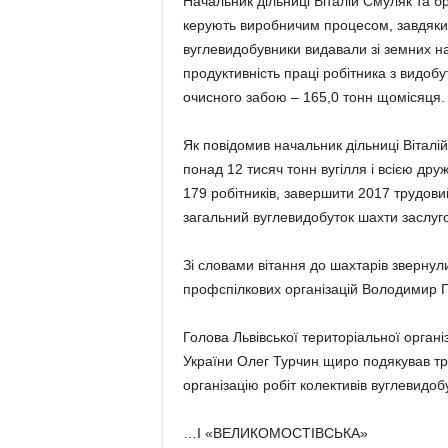
Начальник дільниці Віталій Смуляк та 
керують виробничим процесом, завдяки 
вуглевидобувники видавали зi земних 
продуктивність праці робітника з видобут
очисного забою – 165,0 тонн щомісяця.
Як повідомив начальник дільниці Віталі
понад 12 тисяч тонн вугілля і всією др
179 робітників, завершити 2017 трудовий
загальний вуглевидобуток шахти заслуго
Зі словами вітання до шахтарів звернул
профспілкових організацій Володимир П
Голова Львівської територіальної органі
України Олег Турчин щиро подякував тр
організацію робіт колективів вуглевидоб
…І «ВЕЛИКОМОСТІВСЬКА»