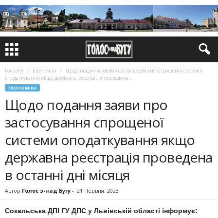
Головна
Економіка
Щодо подання заяви про застосування спрощеної системи
оподаткування якщо державна реєстрація проведена...
ЕКОНОМІКА
Щодо подання заяви про
застосування спрощеної
системи оподаткування якщо
державна реєстрація проведена
в останні дні місяця
Автор
Голос з-над Бугу
-
21 Червня, 2023
Сокальська ДПІ ГУ ДПС у Львівській області інформує: