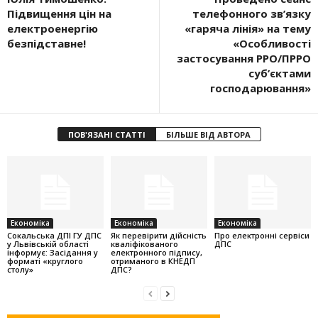
Підвищення цін на
телефонного зв’язку
електроенергію
«гаряча лінія» на тему
безпідставне!
«Особливості
застосування РРО/ПРРО
суб’єктами
господарювання»
ПОВ'ЯЗАНІ СТАТТІ
БІЛЬШЕ ВІД АВТОРА
Економіка
Економіка
Економіка
Cокальська ДПІ ГУ ДПС
Як перевірити дійсність
Про електронні сервіси
у Львівській області
кваліфікованого
ДПС
інформує: Засідання у
електронного підпису,
форматі «круглого
отриманого в КНЕДП
столу»
ДПС?