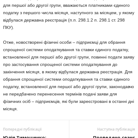
для першої або другої групи, вважаються платниками єдиного
податку з першого числа місяця, наступного за місяцем, у якому
відбулася державна реєстрація (п.п. 298.1.2 п. 298.1 ст. 298
ПКУ).
Отже, новостворені фізичні особи – підприємці для обрання
спрощеної системи оподаткування та ставки єдиного податку,
встановленої для першої або другої групи, повинні подати заяву
про застосування спрощеної системи оподаткування до
закінчення місяця, в якому відбулася державна реєстрація. Для
обрання спрощеної системи оподаткування та ставки єдиного
податку, встановленої для першої або другої групи, законодавчо
не передбачено перенесення термінів подачі заяви для
фізичних осіб – підприємців, які були зареєстровані в останні дні
місяця.
Попередні публікації
Наступна публікація
Юлія Тимошенко:
Проведено сеанс