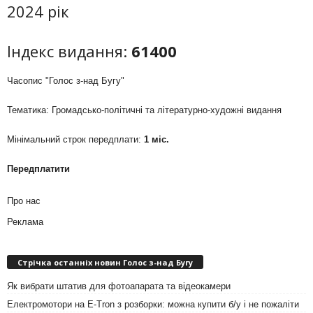
2024 рік
Індекс видання:
61400
Часопис "Голос з-над Бугу"
Тематика: Громадсько-політичні та літературно-художні видання
Мінімальний строк передплати:
1 міс.
Передплатити
Про нас
Реклама
Стрічка останніх новин Голос з-над Бугу
Як вибрати штатив для фотоапарата та відеокамери
Електромотори на E-Tron з розборки: можна купити б/у і не пожаліти