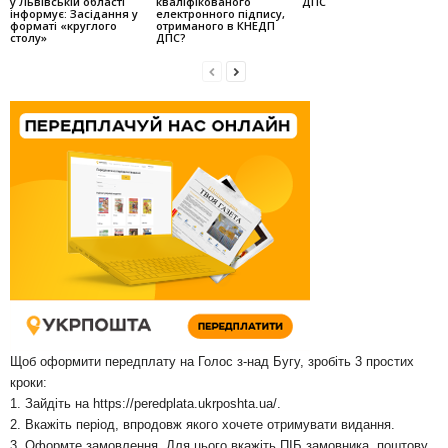
у Львівській області
кваліфікованого
ДПС
інформує: Засідання у
електронного підпису,
форматі «круглого
отриманого в КНЕДП
столу»
ДПС?
Щоб оформити передплату на Голос з-над Бугу, зробіть 3 простих
кроки:
1. Зайдіть на
https://peredplata.ukrposhta.ua/
.
2. Вкажіть період, впродовж якого хочете отримувати видання.
3. Оформте замовлення. Для цього вкажіть ПІБ замовника, поштову