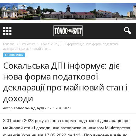
Головна
Економіка
Сокальська ДПІ інформує: діє нова форма податкової
декларації про майновий стан...
ЕКОНОМІКА
Сокальська ДПІ інформує: діє
нова форма податкової
декларації про майновий стан і
доходи
Автор
Голос з-над Бугу
-
12 Січня, 2023
З 01 січня 2023 року діє нова форма податкової декларації про
майновий стан і доходи, яка затверджена наказом Міністерства
фінансів України від 17.05.2022 № 143 «Про внесення змін до