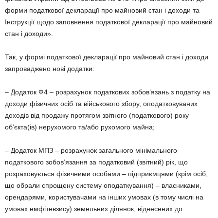
форми податкової декларації про майновий стан і доходи та
Інструкції щодо заповнення податкової декларації про майновий
стан і доходи».
Так, у формі податкової декларації про майновий стан і доходи
запроваджено нові додатки:
– Додаток Ф4 – розрахунок податкових зобов’язань з податку на
доходи фізичних осіб та військового збору, оподатковуваних
доходів від продажу протягом звітного (податкового) року
об’єкта(ів) нерухомого та/або рухомого майна;
– Додаток МПЗ – розрахунок загального мінімального
податкового зобов’язання за податковий (звітний) рік, що
розраховується фізичними особами – підприємцями (крім осіб,
що обрали спрощену систему оподаткування) – власниками,
орендарями, користувачами на інших умовах (в тому числі на
умовах емфітевзису) земельних ділянок, віднесених до