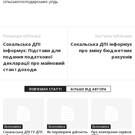
сільськогосподарських угідь.
Попередні публікації
Наступна публікація
Сокальська ДПІ
Сокальська ДПІ інформує
інформує: Підстави для
про зміну бюджетних
подання податкової
рахукнів
декларації про майновий
стан і доходи
ПОВ'ЯЗАНІ СТАТТІ
БІЛЬШЕ ВІД АВТОРА
Економіка
Економіка
Економіка
Cокальська ДПІ ГУ ДПС
Як перевірити дійсність
Про електронні сервіси