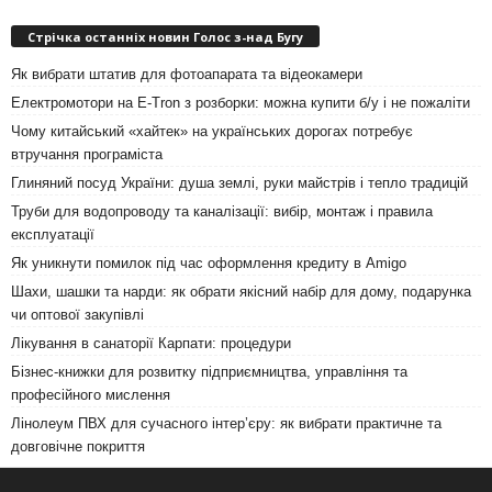
Стрічка останніх новин Голос з-над Бугу
Як вибрати штатив для фотоапарата та відеокамери
Електромотори на E-Tron з розборки: можна купити б/у і не пожаліти
Чому китайський «хайтек» на українських дорогах потребує
втручання програміста
Глиняний посуд України: душа землі, руки майстрів і тепло традицій
Труби для водопроводу та каналізації: вибір, монтаж і правила
експлуатації
Як уникнути помилок під час оформлення кредиту в Amigo
Шахи, шашки та нарди: як обрати якісний набір для дому, подарунка
чи оптової закупівлі
Лікування в санаторії Карпати: процедури
Бізнес-книжки для розвитку підприємництва, управління та
професійного мислення
Лінолеум ПВХ для сучасного інтер’єру: як вибрати практичне та
довговічне покриття