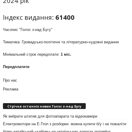
2024 рік
Індекс видання:
61400
Часопис "Голос з-над Бугу"
Тематика: Громадсько-політичні та літературно-художні видання
Мінімальний строк передплати:
1 міс.
Передплатити
Про нас
Реклама
Стрічка останніх новин Голос з-над Бугу
Як вибрати штатив для фотоапарата та відеокамери
Електромотори на E-Tron з розборки: можна купити б/у і не пожаліти
Чому китайський «хайтек» на українських дорогах потребує