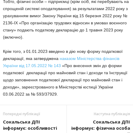
Тобто, фізичні особи – підприємці (крім осіб, які перебувають на
спрощеній системі оподаткування) за результатами 2022 року з
урахуванням вимог Закону України від 15 березня 2022 року №
2136-ІХ «Про організацію трудових відносин в умовах воєнного
стану» подають податкову декларацію до 1 травня 2023 року
(включно).
Крім того, з 01.01.2023 введено в дію нову форму податкової
декларації, яка затверджена
наказом Міністерства фінансів
України від 17.05.2022 № 143
«Про внесення змін до форми
податкової декларації про майновий стан і доходи та Інструкції
щодо заповнення податкової декларації про майновий стан і
доходи», зареєстрованого в Міністерстві юстиції України
03.06.2022 за № 593/37929.
Попередні публікації
Наступна публікація
Сокальська ДПІ
Сокальська ДПІ
інформує: особливості
інформує: фізична особа