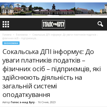
Головна
Економіка
Сокальська ДПІ інформує: До уваги платників податків –
фізичних осіб – підприємців,...
ЕКОНОМІКА
Сокальська ДПІ інформує: До
уваги платників податків –
фізичних осіб – підприємців, які
здійснюють діяльність на
загальній системі
оподаткування
Автор
Голос з-над Бугу
-
16 Січня, 2023