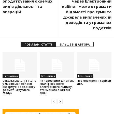
оподаткування окремих
через Електронний
видів діяльності та
кабінет може отримати
операцій
відомості про суми та
джерела виплачених їй
доходів та утриманих
податків
ПОВ'ЯЗАНІ СТАТТІ
БІЛЬШЕ ВІД АВТОРА
Економіка
Економіка
Економіка
Cокальська ДПІ ГУ ДПС
Як перевірити дійсність
Про електронні сервіси
у Львівській області
кваліфікованого
ДПС
інформує: Засідання у
електронного підпису,
форматі «круглого
отриманого в КНЕДП
столу»
ДПС?