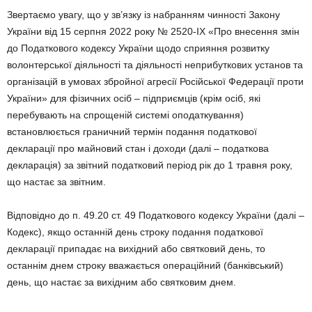
Звертаємо увагу, що у зв’язку із набранням чинності Закону
України від 15 серпня 2022 року № 2520-ІХ «Про внесення змін
до Податкового кодексу України щодо сприяння розвитку
волонтерської діяльності та діяльності неприбуткових установ та
організацій в умовах збройної агресії Російської Федерації проти
України» для фізичних осіб – підприємців (крім осіб, які
перебувають на спрощеній системі оподаткування)
встановлюється граничний термін подання податкової
декларації про майновий стан і доходи (далі – податкова
декларація) за звітний податковий період рік до 1 травня року,
що настає за звітним.
Відповідно до п. 49.20 ст. 49 Податкового кодексу України (далі –
Кодекс), якщо останній день строку подання податкової
декларації припадає на вихідний або святковий день, то
останнім днем строку вважається операційний (банківський)
день, що настає за вихідним або святковим днем.