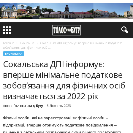
Головна
Економіка
Сокальська ДПІ інформує: вперше мінімальне податкове
зобов’язання для фізичних осіб ...
ЕКОНОМІКА
Сокальська ДПІ інформує:
вперше мінімальне податкове
зобов’язання для фізичних осіб
визначається за 2022 рік
Автор
Голос з-над Бугу
-
3 Лютого, 2023
Фізичні особи, які не зареєстровані як фізичні особи –
підприємці, вперше отримують податкове повідомлення –
рішення з детальним розрахунком суми річного податкового