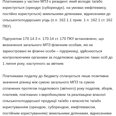
Платниками у частині МПЗ є резидент, який володіє та/або
користується (орендує (суборендує), на умовах емфітевзису,
постійно користується) земельними ділянками, віднесеними до
сільськогосподарських угідь (п.п. 162.1.1 прим. 1 п. 162.1 ст. 162
ПКУ).
Підпунктом 170.14.3 п. 170.14 ст. 170 ПКУ встановлено, що
визначення загального МПЗ фізичним особам, які не
зареєстровані як фізичні особи – підприємці, здійснюється
контролюючими органами за податковою адресою таких осіб до
1 липня року, наступного за звітним.
Платниками податку до бюджету сплачується лише позитивне
значення різниці між сумою загального МПЗ та сумою
сплачених протягом податкового (звітного) року податків, зборів,
платежів, пов’язаних з виробництвом та реалізацією власної
сільськогосподарської продукції та/або з власністю та/або
користуванням (орендою, суборендою, емфітевзисом,
постійним користуванням) земельними ділянками, віднесеними