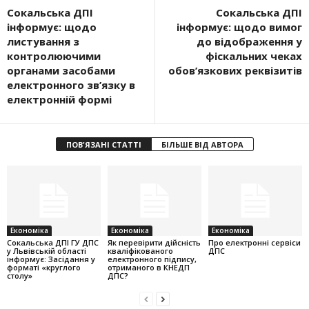
Сокальська ДПІ
Сокальська ДПІ
інформує: щодо
інформує: щодо вимог
листування з
до відображення у
контролюючими
фіскальних чеках
органами засобами
обов’язкових реквізитів
електронного зв’язку в
електронній формі
ПОВ'ЯЗАНІ СТАТТІ
БІЛЬШЕ ВІД АВТОРА
Економіка
Економіка
Економіка
Cокальська ДПІ ГУ ДПС
Як перевірити дійсність
Про електронні сервіси
у Львівській області
кваліфікованого
ДПС
інформує: Засідання у
електронного підпису,
форматі «круглого
отриманого в КНЕДП
столу»
ДПС?