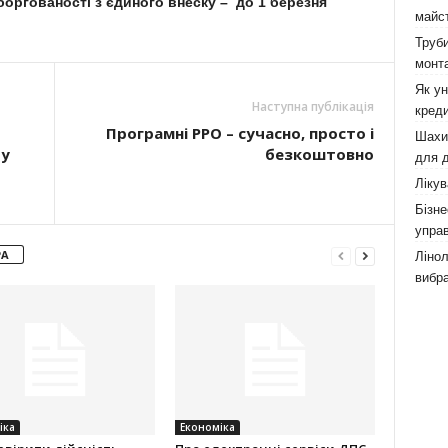
боргованості з єдиного внеску – до 1 березня
майст
Труби
монта
Як у
Наступна публікація
креди
Програмні РРО – сучасно, просто і
Шахи,
ту
безкоштовно
для д
Лікув
Бізне
управ
РА
Лінол
вибра
іка
Економіка