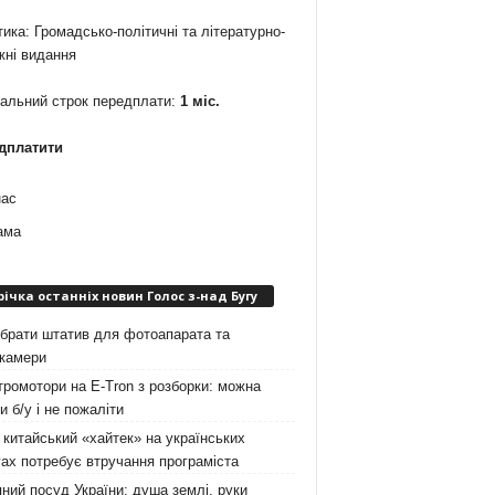
ика: Громадсько-політичні та літературно-
жні видання
мальний строк передплати:
1 міс.
дплатити
нас
ама
річка останніх новин Голос з-над Бугу
брати штатив для фотоапарата та
окамери
ромотори на E-Tron з розборки: можна
и б/у і не пожаліти
китайський «хайтек» на українських
ах потребує втручання програміста
ний посуд України: душа землі, руки