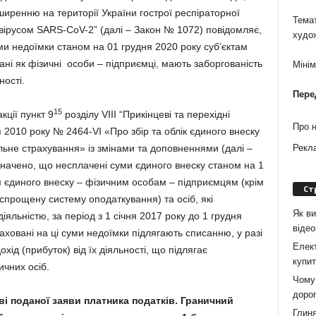
иренню на території України гострої респіраторної
Темат
ірусом SARS-CoV-2” (далі – Закон № 1072) повідомляє,
худо
и недоїмки станом на 01 грудня 2020 року суб’єктам
вані як фізичні особи – підприємці, мають заборгованість
Міні
ності.
Пере
15
ції пункт 9
розділу VIII “Прикінцеві та перехідні
Про 
 2010 року № 2464-VI «Про збір та облік єдиного внеску
льне страхування» із змінами та доповненнями (далі –
Рекл
начено, що несплачені суми єдиного внеску станом на 1
м єдиного внеску – фізичним особам – підприємцям (крім
Ст
 спрощену систему оподаткування) та осіб, які
Як ви
льністю, за період з 1 січня 2017 року до 1 грудня
віде
аховані на ці суми недоїмки підлягають списанню, у разі
Елект
ід (прибуток) від їх діяльності, що підлягає
купит
чних осіб.
Чому 
дорог
і поданої заяви платника податків. Граничний
Глиня