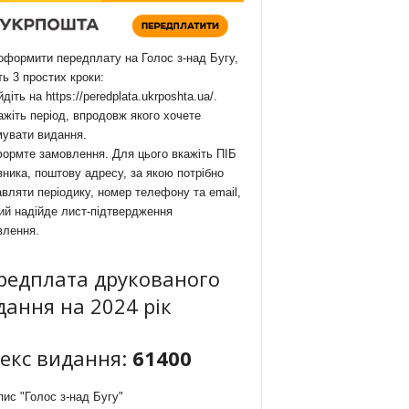
формити передплату на Голос з-над Бугу,
ть 3 простих кроки:
йдіть на
https://peredplata.ukrposhta.ua/
.
ажіть період, впродовж якого хочете
мувати видання.
ормте замовлення. Для цього вкажіть ПІБ
ника, поштову адресу, за якою потрібно
вляти періодику, номер телефону та email,
ий надійде лист-підтвердження
влення.
редплата друкованого
дання на 2024 рік
декс видання:
61400
ис "Голос з-над Бугу"