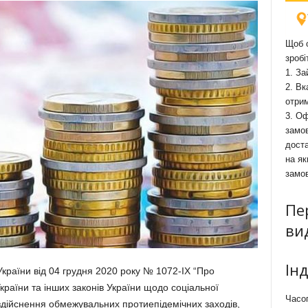
Щоб о
зробі
1. За
2. Вк
отри
3. Оф
замов
доста
на як
замо
Пе
ви
Ін
України від 04 грудня 2020 року № 1072-IX “Про
країни та інших законів України щодо соціальної
Часоп
 здійснення обмежувальних протиепідемічних заходів,