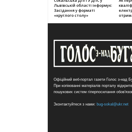
Cокальська ДПІ ГУ ДПС у
Як пер
Львівській області інформує:
кваліф
Засідання у форматі
електр
«круглого столу»
отрим
Офіційний веб-портал газети Голос з-над Бу
При копіюванні матеріалів порталу відкрит
пошукових систем гіперпосилання обов'язо
Зконтактуйтеся з нами:
bug-sokal@ukr.net