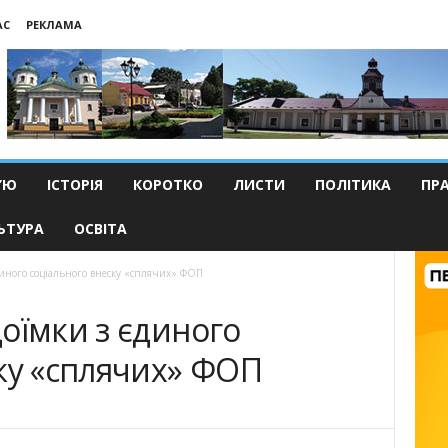
АС
РЕКЛАМА
’Ю
ІСТОРІЯ
КОРОТКО
ЛИСТИ
ПОЛІТИКА
ПР
ЬТУРА
ОСВІТА
иного соціального внеску «сплячих» ФОП
оїмки з єдиного
ку «сплячих» ФОП