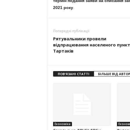
термін подання заяви на списання за
2021 року
.
Попередні публікації
Рятувальники провели
відпрацювання населеного пунк
Тартаків
ПОВ'ЯЗАНІ СТАТТІ
БІЛЬШЕ ВІД АВТО
Економіка
Економ