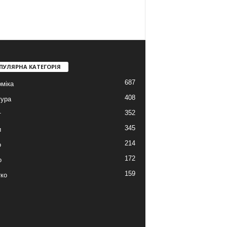
ПУЛЯРНА КАТЕГОРІЯ
687
міка
408
тура
352
т
345
и
214
о
172
о
159
ко