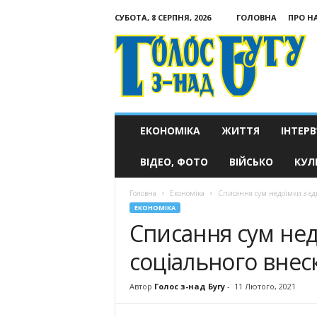
СУБОТА, 8 СЕРПНЯ, 2026
ГОЛОВНА
ПРО Н
Голос
з-
над
Бугу
ЕКОНОМІКА
ЖИТТЯ
ІНТЕРВ
ВІДЕО, ФОТО
ВІЙСЬКО
КУЛ
Головна
Економіка
Списання сум недоїмки з єд
ЕКОНОМІКА
Списання сум нед
соціального внес
Автор
Голос з-над Бугу
-
11 Лютого, 2021