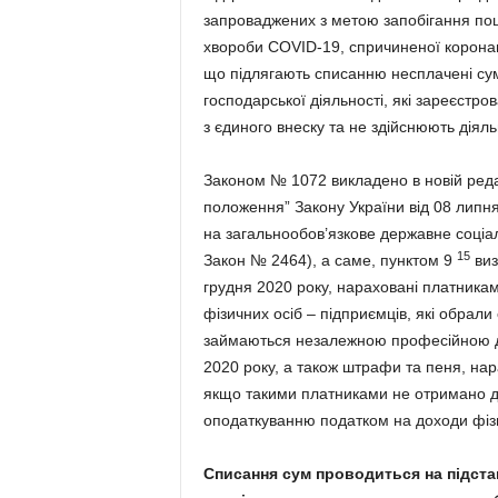
запроваджених з метою запобігання пош
хвороби COVID-19, спричиненої коронав
що підлягають списанню несплачені сум
господарської діяльності, які зареєстро
з єдиного внеску та не здійснюють діяль
Законом № 1072 викладено в новій редак
положення” Закону України від 08 липня
на загальнообов’язкове державне соціа
15
Закон № 2464), а саме, пунктом 9
виз
грудня 2020 року, нараховані платника
фізичних осіб – підприємців, які обрали
займаються незалежною професійною дія
2020 року, а також штрафи та пеня, нар
якщо такими платниками не отримано дох
оподаткуванню податком на доходи фізи
Списання сум проводиться на підстав