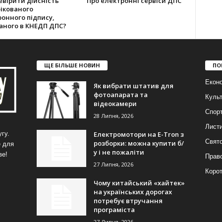
евірити дійсність
Про електронні сервіси ДПС
ікованого
онного підпису,
аного в КНЕДП ДПС?
ЩЕ БІЛЬШЕ НОВИН
ПО
Еконо
Як вибрати штатив для
фотоапарата та
Куль
відеокамери
Спор
28 Липня, 2026
Лист
Електромотори на E-Tron з
гу.
Свят
розборки: можна купити б/
е для
у і не пожаліти
ве!
Прав
27 Липня, 2026
Корот
Чому китайський «хайтек»
на українських дорогах
потребує втручання
програміста
27 Липня, 2026