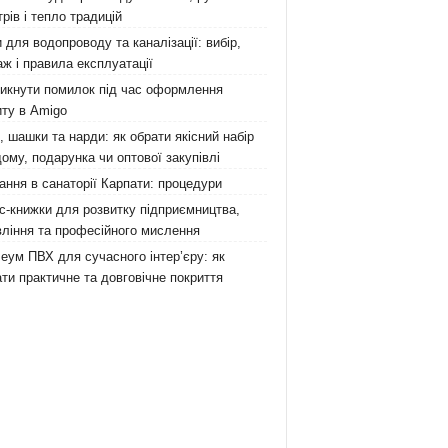
рів і тепло традицій
 для водопроводу та каналізації: вибір,
ж і правила експлуатації
никнути помилок під час оформлення
ту в Amigo
 шашки та нарди: як обрати якісний набір
ому, подарунка чи оптової закупівлі
ання в санаторії Карпати: процедури
с-книжки для розвитку підприємництва,
ління та професійного мислення
еум ПВХ для сучасного інтер’єру: як
ти практичне та довговічне покриття