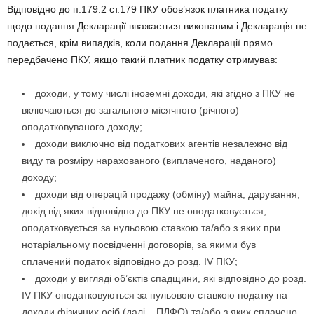
Відповідно до п.179.2 ст.179 ПКУ обов’язок платника податку
щодо подання Декларації вважається виконаним і Декларація не
подається, крім випадків, коли подання Декларації прямо
передбачено ПКУ, якщо такий платник податку отримував:
доходи, у тому числі іноземні доходи, які згідно з ПКУ не
включаються до загального місячного (річного)
оподатковуваного доходу;
доходи виключно від податкових агентів незалежно від
виду та розміру нарахованого (виплаченого, наданого)
доходу;
доходи від операцій продажу (обміну) майна, дарування,
дохід від яких відповідно до ПКУ не оподатковується,
оподатковується за нульовою ставкою та/або з яких при
нотаріальному посвідченні договорів, за якими був
сплачений податок відповідно до розд. ІV ПКУ;
доходи у вигляді об’єктів спадщини, які відповідно до розд.
ІV ПКУ оподатковуються за нульовою ставкою податку на
доходи фізичних осіб (далі – ПДФО) та/або з яких сплачено