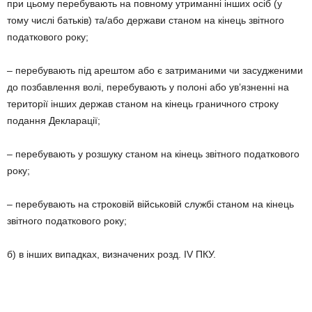
при цьому перебувають на повному утриманні інших осіб (у
тому числі батьків) та/або держави станом на кінець звітного
податкового року;
– перебувають під арештом або є затриманими чи засудженими
до позбавлення волі, перебувають у полоні або ув’язненні на
території інших держав станом на кінець граничного строку
подання Декларації;
– перебувають у розшуку станом на кінець звітного податкового
року;
– перебувають на строковій військовій службі станом на кінець
звітного податкового року;
б) в інших випадках, визначених розд. IV ПКУ.