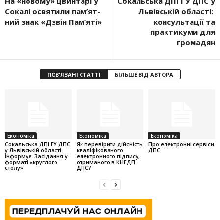
На «новому» цвинтарі у
Сокальська ДПІ ГУ ДПС у
Сокалі освятили пам’ят­
Львівській області:
ний знак «Дзвін Пам’яті»
консультації та
практикуми для
громадян
ПОВ'ЯЗАНІ СТАТТІ
БІЛЬШЕ ВІД АВТОРА
Економіка
Економіка
Економіка
Cокальська ДПІ ГУ ДПС
Як перевірити дійсність
Про електронні сервіси
у Львівській області
кваліфікованого
ДПС
інформує: Засідання у
електронного підпису,
форматі «круглого
отриманого в КНЕДП
столу»
ДПС?