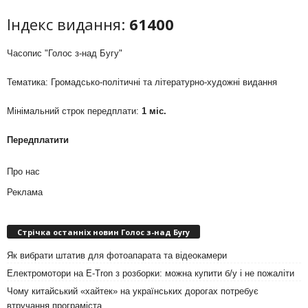
Індекс видання:
61400
Часопис "Голос з-над Бугу"
Тематика: Громадсько-політичні та літературно-художні видання
Мінімальний строк передплати:
1 міс.
Передплатити
Про нас
Реклама
Стрічка останніх новин Голос з-над Бугу
Як вибрати штатив для фотоапарата та відеокамери
Електромотори на E-Tron з розборки: можна купити б/у і не пожаліти
Чому китайський «хайтек» на українських дорогах потребує
втручання програміста