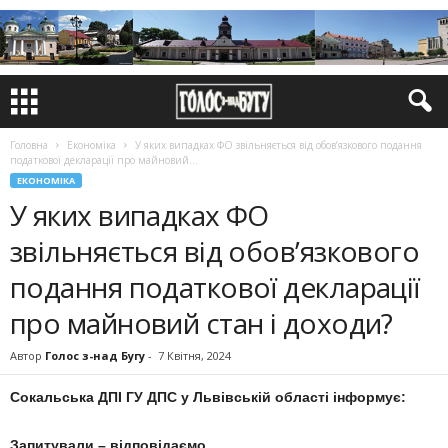
Головна
Економіка
У яких випадках ФО звільняється від обов’язкового подання
податкової декларації про майновий...
ЕКОНОМІКА
У яких випадках ФО
звільняється від обов’язкового
подання податкової декларації
про майновий стан і доходи?
Автор
Голос з-над Бугу
-
7 Квітня, 2024
Сокальська ДПІ ГУ ДПС у Львівській області інформує:
Запитували – відповідаємо