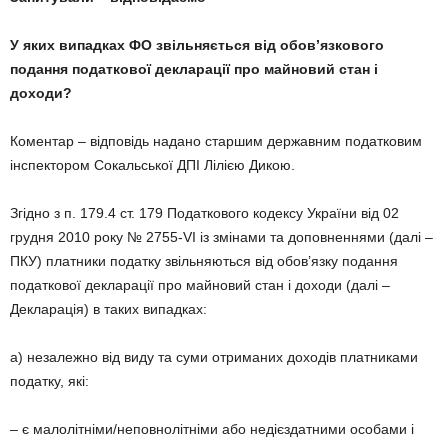
У яких випадках ФО звільняється від обов’язкового
подання податкової декларації про майновий стан і
доходи?
Коментар – відповідь надано старшим державним податковим
інспектором Сокальської ДПІ Лілією Дикою.
Згідно з п. 179.4 ст. 179 Податкового кодексу України від 02
грудня 2010 року № 2755-VI із змінами та доповненнями (далі –
ПКУ) платники податку звільняються від обов’язку подання
податкової декларації про майновий стан і доходи (далі –
Декларація) в таких випадках:
а) незалежно від виду та суми отриманих доходів платниками
податку, які:
– є малолітніми/неповнолітніми або недієздатними особами і