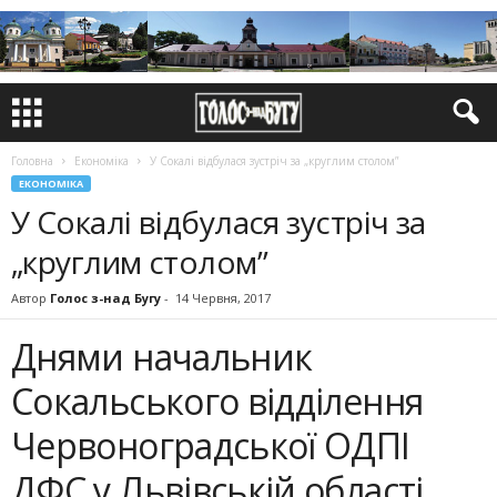
Головна
Економіка
У Сокалі відбулася зустріч за „круглим столом”
ЕКОНОМІКА
У Сокалі відбулася зустріч за
„круглим столом”
Автор
Голос з-над Бугу
-
14 Червня, 2017
Днями начальник
Сокальського відділення
Червоноградської ОДПІ
ДФС у Львівській області