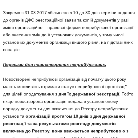
Зокрема з 31.03.2017 збільшено з 10 до 30 днів терміни подання
до органів ДФС реєстраційної заяви та копій документів у разі
зміни організаційно – правової форми неприбуткової організації
або внесення змін до її установчих документів, у тому числі
установчих документів організації вищого рівня, на підставі яких
вона діє.
Переваги для новостворених неприбуткових.
Новостворені неприбуткові організації від початку цього року
мають можливість отримати статус неприбуткової організації
для цілей оподаткування
з дня їх державної реєстрації
. Тобто,
якщо новостворена організація подала в установленому
порядку документи для включення до Реєстру неприбуткових
установ та
організацій протягом 10 днів з дня державної
реєстрації та за результатами розгляду документів
включена до Реєстру, вона
вважається неприбутковою з