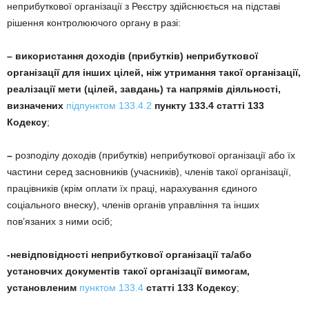
неприбуткової організації з Реєстру здійснюється на підставі
рішення контролюючого органу в разі:
– використання доходів (прибутків) неприбуткової
організації
для інших цілей, ніж утримання такої організації,
реалізації мети (цілей, завдань) та напрямів діяльності,
визначених
підпунктом 133.4.2
пункту 133.4 статті 133
Кодексу
;
–
розподілу доходів (прибутків) неприбуткової організації або їх
частини серед засновників (учасників), членів такої організації,
працівників (крім оплати їх праці, нарахування єдиного
соціального внеску), членів органів управління та інших
пов’язаних з ними осіб;
-невідповідності неприбуткової організації
та/або
установчих документів такої організації вимогам,
установленим
пунктом 133.4
статті 133 Кодексу
;