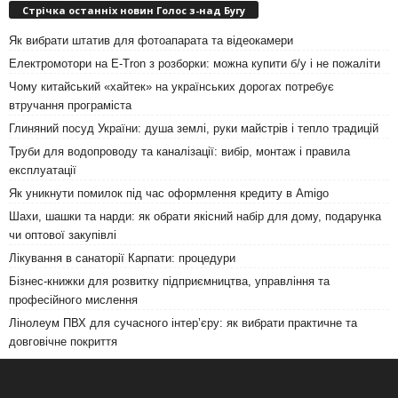
Стрічка останніх новин Голос з-над Бугу
Як вибрати штатив для фотоапарата та відеокамери
Електромотори на E-Tron з розборки: можна купити б/у і не пожаліти
Чому китайський «хайтек» на українських дорогах потребує
втручання програміста
Глиняний посуд України: душа землі, руки майстрів і тепло традицій
Труби для водопроводу та каналізації: вибір, монтаж і правила
експлуатації
Як уникнути помилок під час оформлення кредиту в Amigo
Шахи, шашки та нарди: як обрати якісний набір для дому, подарунка
чи оптової закупівлі
Лікування в санаторії Карпати: процедури
Бізнес-книжки для розвитку підприємництва, управління та
професійного мислення
Лінолеум ПВХ для сучасного інтер’єру: як вибрати практичне та
довговічне покриття