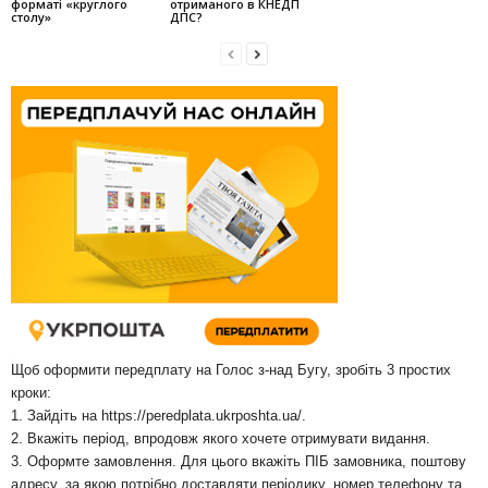
форматі «круглого
отриманого в КНЕДП
столу»
ДПС?
Щоб оформити передплату на Голос з-над Бугу, зробіть 3 простих
кроки:
1. Зайдіть на
https://peredplata.ukrposhta.ua/
.
2. Вкажіть період, впродовж якого хочете отримувати видання.
3. Оформте замовлення. Для цього вкажіть ПІБ замовника, поштову
адресу, за якою потрібно доставляти періодику, номер телефону та