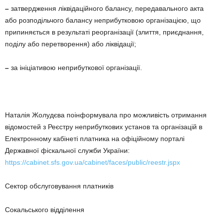
–
затвердження ліквідаційного балансу, передавального акта
або розподільчого балансу неприбутковою організацією, що
припиняється в результаті реорганізації (злиття, приєднання,
поділу або перетворення) або ліквідації;
–
за ініціативою неприбуткової організації.
Наталія Жолудєва поінформувала про можливість отримання
відомостей з Реєстру неприбуткових установ та організацій в
Електронному кабінеті платника на офіційному порталі
Державної фіскальної служби України:
https://cabinet.sfs.gov.ua/cabinet/faces/public/reestr.jspx
Сектор обслуговування платників
Сокальського відділення