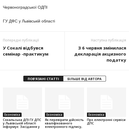
Червоноградської ОДПІ
ГУ ДФС у Львівській області
Попередні публікації
Наступна публікація
У Сокалі відбувся
З 6 червня змінилася
семінар -практикум
декларація акцизного
податку
ПОВ'ЯЗАНІ СТАТТІ
БІЛЬШЕ ВІД АВТОРА
Економіка
Економіка
Економіка
Cокальська ДПІ ГУ ДПС
Як перевірити дійсність
Про електронні сервіси
у Львівській області
кваліфікованого
ДПС
інформує: Засідання у
електронного підпису,