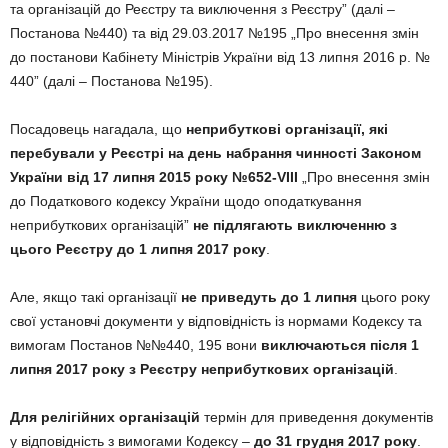
та організацій до Реєстру та виключення з Реєстру” (далі –
Постанова №440) та від 29.03.2017 №195 „Про внесення змін
до постанови Кабінету Міністрів України від 13 липня 2016 р. №
440” (далі – Постанова №195).
Посадовець нагадала, що
неприбуткові організації, які
перебували у Реєстрі на день набрання чинності Законом
України від 17 липня 2015 року №652-VIII
„Про внесення змін
до Податкового кодексу України щодо оподаткування
неприбуткових організацій”
не підлягають виключенню з
цього Реєстру до 1 липня 2017 року
.
Але, якщо такі організації
не приведуть до 1 липня
цього року
свої установчі документи у відповідність із нормами Кодексу та
вимогам Постанов №№440, 195 вони
виключаються після 1
липня 2017 року з Реєстру неприбуткових організацій
.
Для релігійних організацій
термін для приведення документів
у відповідність з вимогами Кодексу –
до 31 грудня 2017 року
.