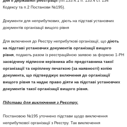
дня її державної реєстрації
(пп.133.4.1 п. 133.4 ст. 134
Кодексу та п.2 Постанови №195).
Документи для неприбуткових, діють на підставі установчих
документів організації вищого рівня
Для включення до Реєстру неприбуткові організації, що
діють
на підставі установчих документів організації вищого
рівня
, подають разом із реєстраційною заявою за формою 1-РН
засвідчену підписом керівника або представника такої
організації та скріплену печаткою (за наявності) копію
документа,
що
підтверджує включення до організації
вищого рівня та надає право діяти на підставі установчих
документів такої організації вищого рівня.
Підстави для виключення з Реєстру.
Постановою №195 уточнено підстави щодо виключення
неприбуткової організації з Реєстру. Так виключення