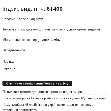
Індекс видання:
61400
Часопис "Голос з-над Бугу"
Тематика: Громадсько-політичні та літературно-художні видання
Мінімальний строк передплати:
1 міс.
Передплатити
Про нас
Реклама
Стрічка останніх новин Голос з-над Бугу
Як вибрати штатив для фотоапарата та відеокамери
Електромотори на E-Tron з розборки: можна купити б/у і не пожаліти
Чому китайський «хайтек» на українських дорогах потребує
втручання програміста