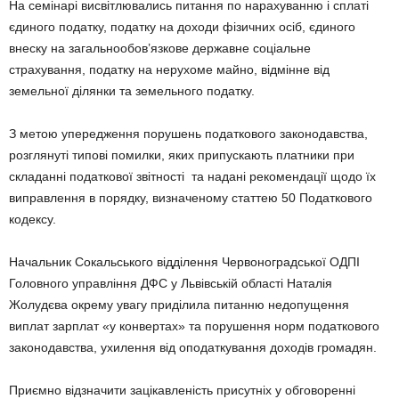
На семінарі висвітлювались питання по нарахуванню і сплаті
єдиного податку, податку на доходи фізичних осіб, єдиного
внеску на загальнообов’язкове державне соціальне
страхування, податку на нерухоме майно, відмінне від
земельної ділянки та земельного податку.
З метою упередження порушень податкового законодавства,
розглянуті типові помилки, яких припускають платники при
складанні податкової звітності та надані рекомендації щодо їх
виправлення в порядку, визначеному статтею 50 Податкового
кодексу.
Начальник Сокальського відділення Червоноградської ОДПІ
Головного управління ДФС у Львівській області Наталія
Жолудєва окрему увагу приділила питанню недопущення
виплат зарплат «у конвертах» та порушення норм податкового
законодавства, ухилення від оподаткування доходів громадян.
Приємно відзначити зацікавленість присутніх у обговоренні