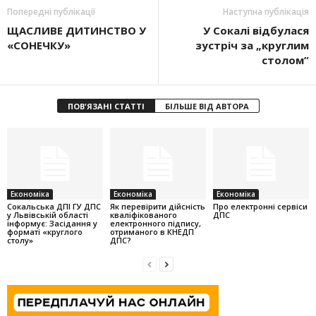
Попередні публікації
Наступна публікація
ЩАСЛИВЕ ДИТИНСТВО У
У Сокалі відбулася
«СОНЕЧКУ»
зустріч за „круглим
столом”
ПОВ'ЯЗАНІ СТАТТІ
БІЛЬШЕ ВІД АВТОРА
Економіка
Економіка
Економіка
Cокальська ДПІ ГУ ДПС
Як перевірити дійсність
Про електронні сервіси
у Львівській області
кваліфікованого
ДПС
інформує: Засідання у
електронного підпису,
форматі «круглого
отриманого в КНЕДП
столу»
ДПС?