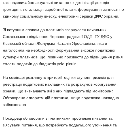
такі надзвичайно актуальні питання як детінізації доходів
громадян, легалізація заробітної плати, формування звітності по
єдиному соціальному внеску, електронні сервіси ДФС України.
Зі вступним словом до платників звернулася начальник
Сокальського відділення Червоноградської ОДПІ ГУ ДФС у
Львівській області Жолудєва Наталія Ярославівна, яка в
наголосила на необхідності формування високої податкової
культури платників, що повинно призвести до підвищення рівня
сплати податків до бюджетів усіх рівнів.
На семінарі розглянуто критерії оцінки ступеня ризиків для
реєстрації податкових накладних та розрахунків коригування,
ознаки, що визначають які з них підпадають під моніторинг.
Обговорено алгоритм дій платника, якщо податкова накладна
заблокована.
Посадовці обговорили з платниками проблемні питання та
з’ясували питання, що потребують подальшого уточнення та