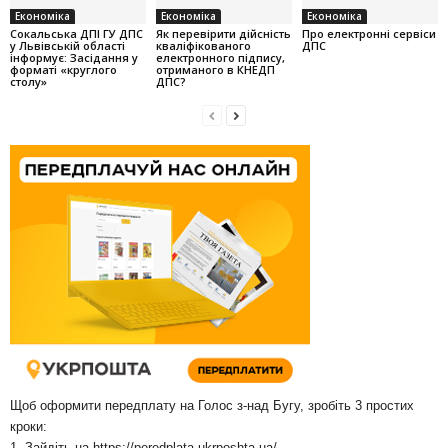
Економіка
Економіка
Економіка
Cокальська ДПІ ГУ ДПС
Як перевірити дійсність
Про електронні сервіси
у Львівській області
кваліфікованого
ДПС
інформує: Засідання у
електронного підпису,
форматі «круглого
отриманого в КНЕДП
столу»
ДПС?
Щоб оформити передплату на Голос з-над Бугу, зробіть 3 простих
кроки:
1. Зайдіть на
https://peredplata.ukrposhta.ua/
.