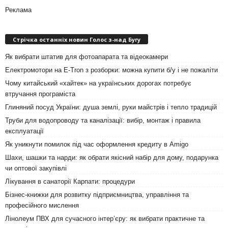
Реклама
Стрічка останніх новин Голос з-над Бугу
Як вибрати штатив для фотоапарата та відеокамери
Електромотори на E-Tron з розборки: можна купити б/у і не пожаліти
Чому китайський «хайтек» на українських дорогах потребує
втручання програміста
Глиняний посуд України: душа землі, руки майстрів і тепло традицій
Труби для водопроводу та каналізації: вибір, монтаж і правила
експлуатації
Як уникнути помилок під час оформлення кредиту в Amigo
Шахи, шашки та нарди: як обрати якісний набір для дому, подарунка
чи оптової закупівлі
Лікування в санаторії Карпати: процедури
Бізнес-книжки для розвитку підприємництва, управління та
професійного мислення
Лінолеум ПВХ для сучасного інтер’єру: як вибрати практичне та