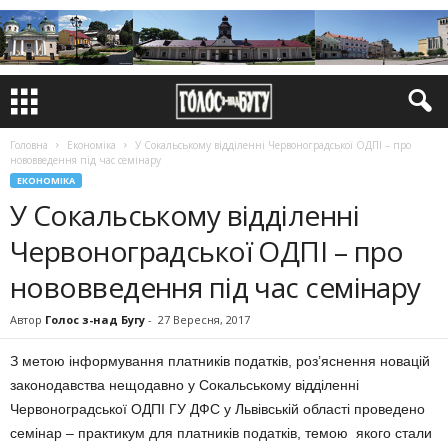
Головна
Економіка
У Сокальському відділенні Червоноградської ОДПІ – про
нововведення під час семінару
ЕКОНОМІКА
У Сокальському відділенні
Червоноградської ОДПІ – про
нововведення під час семінару
Автор
Голос з-над Бугу
-
27 Вересня, 2017
З метою інформування платників податків, роз’яснення новацій
законодавства нещодавно у Сокальському відділенні
Червоноградської ОДПІ ГУ ДФС у Львівській області проведено
семінар – практикум для платників податків, темою якого стали