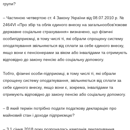
групи?
– Частиною четвертою ст. 4 Закону України від 08.07.2010 р. №
2464VI «Про збір та облік єдиного внеску на загальнообов’язкове
державне соціальне страхування» визначено, що фізичні
особипідприємці, в тому числі ті, які обрали спрощену систему
оподаткування звільняються від сплати за себе єдиного внеску,
якщо вони є пенсіонерами за віком або інвалідами та отримують
відповідно до закону пенсію або соціальну допомогу.
Тобто, фізичні особи-підприємці, в тому числі ті, які обрали
спрощену систему оподаткування, звільняються від сплати за
себе єдиного внеску, якщо вони є, зокрема, інвалідами та
отримують відповідно до закону пенсію або соціальну допомогу.
– В який термін потрібно подати податкову декларацію про
майновий стан і доходи підприємцю?
– З 1 січня 2018 року розпочалась кампанія декларування