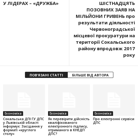
У ЛІДЕРАХ – «ДРУЖБА»
ШІСТНАДЦЯТЬ
ПОЗОВНИХ ЗАЯВ НА
МІЛЬЙОНИ ГРИВЕНЬ про
результати діяльності
Червоноградської
місцевої прокуратури на
території Сокальського
району впродовж 2017
року
ПОВ'ЯЗАНІ СТАТТІ
БІЛЬШЕ ВІД АВТОРА
Економіка
Економіка
Економіка
Cокальська ДПІ ГУ ДПС
Як перевірити дійсність
Про електронні сервіси
у Львівській області
кваліфікованого
ДПС
інформує: Засідання у
електронного підпису,
форматі «круглого
отриманого в КНЕДП
столу»
ДПС?