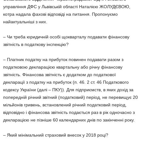
управління ДФС у Львівській області Наталією ЖОЛУДЄВОЮ,
котра надала фахові відповіді на питання. Пропонуємо
найактуальніші з них.
– Чи треба юридичній особі щокварталу подавати фінансову
звітність в податкову інспекцію?
– Платник податку на прибуток повинен подавати разом з
податковою декларацією квартальну або річну фінансову
звітність. Фінансова звітність є додатком до податкової
декларації з податку на прибуток (п. 46. 2 ст. 46 Податкового
кодексу України (далі – ПКУ)). Для підприємств, в яких дохід за
попередній річний звітний (податковий) період, не перевищує 20
мільйонів гривень, встановлений річний податковий період,
відповідно і фінансова звітність подається раз в рік одночасно з
декларацією не пізніше 60 календарних днів по закінченні року.
– Який мінімальний страховий внесок у 2018 році?