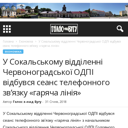
Головна
Економіка
У Сокальському відділенні Червоноградської ОДПІ відбувся
сеанс телефонного зв’язку «гаряча лінія»
ЕКОНОМІКА
У Сокальському відділенні
Червоноградської ОДПІ
відбувся сеанс телефонного
зв’язку «гаряча лінія»
Автор
Голос з-над Бугу
-
31 Січня, 2018
У Сокальському відділенні Червоноградської ОДПІ відбувся
сеанс телефонного зв’язку «гаряча лінія» з начальником
Сокальського відділення Червоноградської ОДПІ Головного