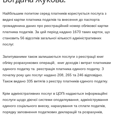
Найбільшим попитом серед платників користується послуга з
видачі картки платника податків та внесення до паспорта
громадянина даних про реєстраційний номер облікової картки
платника податків. За цей період надано 1670 таких карток, що
становить 56 відсотків загальної кількості адміністративних
послуг.
Запитуваними також залишаються послуги з реєстрації книг
обліку розрахункових операцій, книг доходів і витрат платникам
єдиного податку та реєстрація платника єдиного податку. З
початку року цих послуг надано 208, 265 та 246 відповідно.
Також видано 335 витягів з реєстру платників єдиного податку.
Крім адміністративних послуг в ЦОПі надаються інформаційні
послуги щодо діючої системи оподаткування, адміністрування
єдиного соціального внеску, нарахування та сплати податків,
порядку заповнення податкових декларацій та розрахунків,