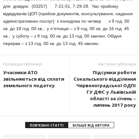
для довідок: (03257) 7-21-51, 7-29-28. Час прийому
відвідувачів ЦОП (прийом документів, консультування, надання
адміністративних послуг): з понеділка по четвер з 9 год. 00
хв. до 18 год. 00 хв.; у п’ятницю – з 9 год. 00 хв. до 16 год. 45
хв.; у суботу – з 9 год. 00 хв. до 13 год. 00 хвилин. Обідня
перерва – з 13 год. 00 хв. до 13 год. 45 хвилин.
Попередні публікації
Наступна публікація
Учасники АТО
Підсумки роботи
звільняються від сплати
Cокальського відділення
земельного податку
Червоноградської ОДПІ
ГУ ДФС у Львівській
області за січень –
липень 2017 року
ПОВ'ЯЗАНІ СТАТТІ
БІЛЬШЕ ВІД АВТОРА