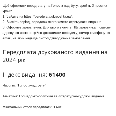
Щоб оформити передплату на Голос з-над Бугу, зробіть 3 простих
кроки:
1. Зайдіть на
https://peredplata.ukrposhta.ua/
.
2. Вкажіть період, впродовж якого хочете отримувати видання.
3. Оформте замовлення. Для цього вкажіть ПІБ замовника, поштову
адресу, за якою потрібно доставляти періодику, номер телефону та
email, на який надійде лист-підтвердження замовлення.
Передплата друкованого видання на
2024 рік
Індекс видання:
61400
Часопис "Голос з-над Бугу"
Тематика: Громадсько-політичні та літературно-художні видання
Мінімальний строк передплати:
1 міс.