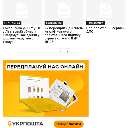
Економіка
Економіка
Економіка
Cокальська ДПІ ГУ ДПС
Як перевірити дійсність
Про електронні сервіси
у Львівській області
кваліфікованого
ДПС
інформує: Засідання у
електронного підпису,
форматі «круглого
отриманого в КНЕДП
столу»
ДПС?