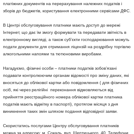
платіжних документів на перерахування належних податків і
зборів до бюджетів, користування електронними сервісами ДФС.
В Центрі обслуговування платники мають доступ до мережі
Інтернет, що дає їм змогу формувати та передавати звітність в
електронному вигляді, а також суб’єкти господарювання можуть
подати документи для отримання ліцензій на роздрібну торгівлю
алкогольними напоями та тютюновими виробами.
Нагадуємо, фізичні особи – платники податків зобов’язані
подавати контролюючим органам відомості про зміну даних, які
вносяться до облікової картки або повідомлення ( для фізичних
осіб, які через релігійні переконання відмовляються від
прийняття реєстраційного номера облікової картки платника
податків мають відмітку в паспорті), протягом місяця з дня
виникнення таких змін шляхом подання відповідної заяви.
Скористатись послугами Центру обслуговування платників
можна за адресою: м. Сокаль, вул. Шептицького, 40. Телефони