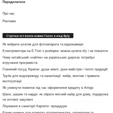
Передплатити
Про нас
Реклама
Стрічка останніх новин Голос з-над Бугу
Як вибрати штатив для фотоапарата та відеокамери
Електромотори на E-Tron з розборки: можна купити б/у і не пожаліти
Чому китайський «хайтек» на українських дорогах потребує
втручання програміста
Глиняний посуд України: душа землі, руки майстрів і тепло традицій
Труби для водопроводу та каналізації: вибір, монтаж і правила
експлуатації
Як уникнути помилок під час оформлення кредиту в Amigo
Шахи, шашки та нарди: як обрати якісний набір для дому, подарунка
чи оптової закупівлі
Лікування в санаторії Карпати: процедури
Бізнес-книжки для розвитку підприємництва, управління та