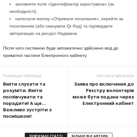
заповнити поле «Ідентифікатор користувача» (за
необхідності);
натиснути кнопку «Отримати посилання», перейти за
посиланням (або сканувати Qr-Код) та підтвердити
авторизацію на ресурсі Надавача.
Після чого системою буде автоматично здійснено вхід до
приватної частини Електронного кабінету.
Попередні публікації
Наступна публікація
Вміти слухати та
Заява про включення до
розуміти. Вміти
Реєстру волонтерів
поспівчувати та
може бути подана через
порадити! А ще…
Електронний кабінет
Важливо зустріти з
посмішкою!
ПОВ'ЯЗАНІ СТАТТІ
БІЛЬШЕ ВІД АВТОРА