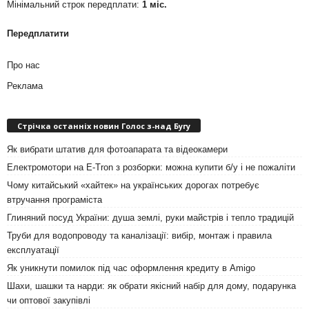
Мінімальний строк передплати:
1 міс.
Передплатити
Про нас
Реклама
Стрічка останніх новин Голос з-над Бугу
Як вибрати штатив для фотоапарата та відеокамери
Електромотори на E-Tron з розборки: можна купити б/у і не пожаліти
Чому китайський «хайтек» на українських дорогах потребує
втручання програміста
Глиняний посуд України: душа землі, руки майстрів і тепло традицій
Труби для водопроводу та каналізації: вибір, монтаж і правила
експлуатації
Як уникнути помилок під час оформлення кредиту в Amigo
Шахи, шашки та нарди: як обрати якісний набір для дому, подарунка
чи оптової закупівлі