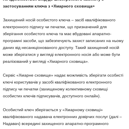
застосуванням ключа з «Хмарного сховища»
Захищений носій особистого ключа – засіб кваліфікованого
електронного підпису чи печатки, що призначений для
зберігання особистого ключа та має вбудовані апаратно-
програмні засоби, що забезпечують захист записаних на ньому
даних від несанкціонованого доступу. Такий захищений носій
може зберігатися у вигляді електронного носія або може бути
реалізований у вигляді «Хмарного сховища».
Сервіс «Хмарне сховище» надає можливість зберігати особисті
ключі користувачів у засобі кваліфікованого електронного
підпису чи печатки (захищеному колективному сховищі
особистих ключів підписувачів, доступного онлайн).
Особистий ключ зберігається у «Хмарному сховищі»
кваліфікованого надавача електронних довірчих послуг (далі –
Надавач) всередині захищеного апаратно-програмного