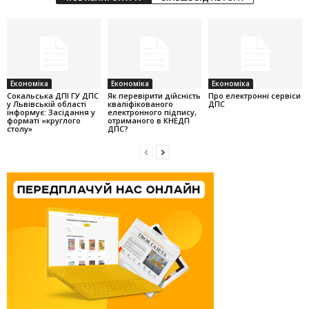
Економіка
Економіка
Економіка
Cокальська ДПІ ГУ ДПС
Як перевірити дійсність
Про електронні сервіси
у Львівській області
кваліфікованого
ДПС
інформує: Засідання у
електронного підпису,
форматі «круглого
отриманого в КНЕДП
столу»
ДПС?