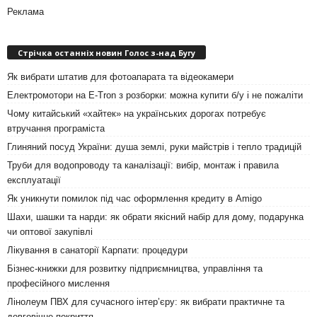
Реклама
Стрічка останніх новин Голос з-над Бугу
Як вибрати штатив для фотоапарата та відеокамери
Електромотори на E-Tron з розборки: можна купити б/у і не пожаліти
Чому китайський «хайтек» на українських дорогах потребує
втручання програміста
Глиняний посуд України: душа землі, руки майстрів і тепло традицій
Труби для водопроводу та каналізації: вибір, монтаж і правила
експлуатації
Як уникнути помилок під час оформлення кредиту в Amigo
Шахи, шашки та нарди: як обрати якісний набір для дому, подарунка
чи оптової закупівлі
Лікування в санаторії Карпати: процедури
Бізнес-книжки для розвитку підприємництва, управління та
професійного мислення
Лінолеум ПВХ для сучасного інтер’єру: як вибрати практичне та
довговічне покриття