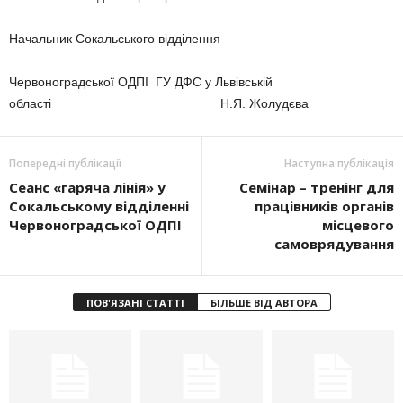
Начальник Сокальського відділення
Червоноградської ОДПІ ГУ ДФС у Львівській
області Н.Я. Жолудєва
Попередні публікації
Наступна публікація
Сеанс «гаряча лінія» у
Cемінар – тренінг для
Сокальському відділенні
працівників органів
Червоноградської ОДПІ
місцевого
самоврядування
ПОВ'ЯЗАНІ СТАТТІ
БІЛЬШЕ ВІД АВТОРА