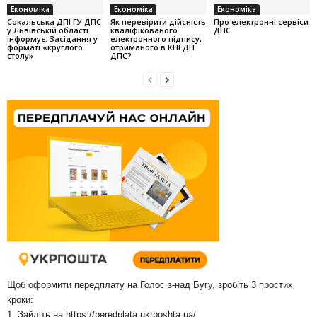
Економіка
Економіка
Економіка
Cокальська ДПІ ГУ ДПС
Як перевірити дійсність
Про електронні сервіси
у Львівській області
кваліфікованого
ДПС
інформує: Засідання у
електронного підпису,
форматі «круглого
отриманого в КНЕДП
столу»
ДПС?
Щоб оформити передплату на Голос з-над Бугу, зробіть 3 простих
кроки:
1. Зайдіть на
https://peredplata.ukrposhta.ua/
.